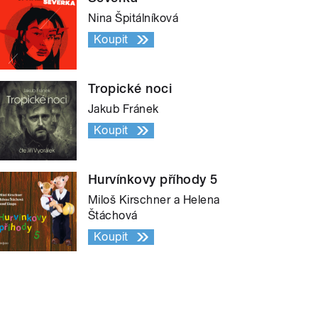
Nina Špitálníková
Koupit
Tropické noci
Jakub Fránek
Koupit
Hurvínkovy příhody 5
Miloš Kirschner a Helena
Štáchová
Koupit