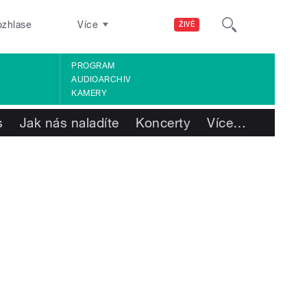
ozhlase
Více
ŽIVĚ
PROGRAM
AUDIOARCHIV
KAMERY
s
Jak nás naladíte
Koncerty
Více
…