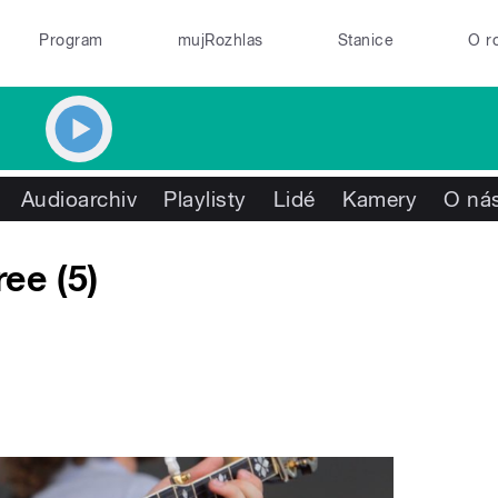
Program
mujRozhlas
Stanice
O r
Audioarchiv
Playlisty
Lidé
Kamery
O ná
ee (5)