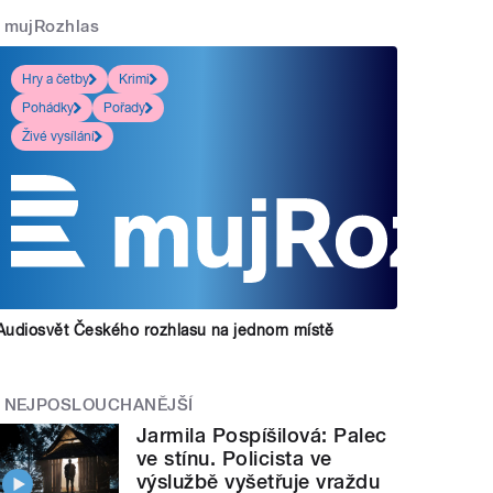
mujRozhlas
Hry a četby
Krimi
Pohádky
Pořady
Živé vysílání
Audiosvět Českého rozhlasu na jednom místě
NEJPOSLOUCHANĚJŠÍ
Jarmila Pospíšilová: Palec
ve stínu. Policista ve
výslužbě vyšetřuje vraždu