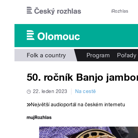
Přejít k hlavnímu obsahu
iRozhlas
Folk a country
Program
Pořady
50. ročník Banjo jambor
22. leden 2023
Na cestě
Největší audioportál na českém internetu