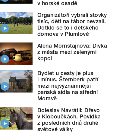
v horské osadě
Organizátoři vybrali stovky
tisíc, děti na tábor nevzali.
Dotklo se to i dětského
domova v Plumlově
Alena Mornštajnová: Dívka
z města mezi zelenými
kopci
Bydlet u cesty je plus
i mínus. Šternberk patří
mezi nejvýznamnější
panská sídla na střední
Moravě
Boleslav Navrátil: Dřevo
v Kloboučkách. Povídka
z posledních dnů druhé
světové války