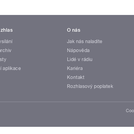
zhlas
O nás
ysílání
Jak nás naladíte
rchiv
Nápověda
sty
Lidé v rádiu
í aplikace
Kariéra
Kontakt
Rozhlasový poplatek
Coo