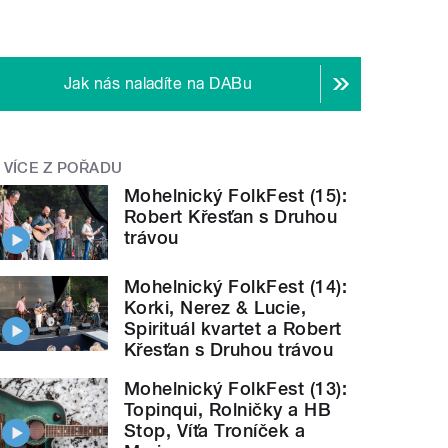
Jak nás naladíte na DABu
VÍCE Z POŘADU
Mohelnický FolkFest (15):
Robert Křesťan s Druhou
trávou
Mohelnický FolkFest (14):
Korki, Nerez & Lucie,
Spirituál kvartet a Robert
Křesťan s Druhou trávou
Mohelnický FolkFest (13):
Topinqui, Rolničky a HB
Stop, Víťa Troníček a