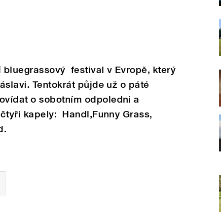
í bluegrassový festival v Evropě, který
áslavi. Tentokrát půjde už o páté
ovídat o sobotním odpoledni a
čtyři kapely: Handl,Funny Grass,
d.