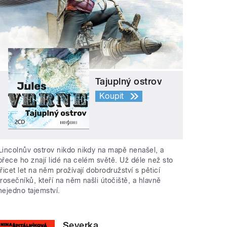
Tajuplný ostrov
Koupit
Lincolnův ostrov nikdo nikdy na mapě nenašel, a
přece ho znají lidé na celém světě. Už déle než sto
třicet let na něm prožívají dobrodružství s pěticí
trosečníků, kteří na něm našli útočiště, a hlavně
nejedno tajemství.
Severka