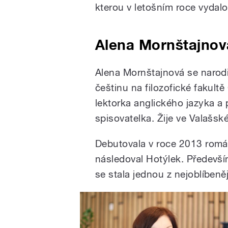
kterou v letošním roce vydalo
Alena Mornštajnov
Alena Mornštajnová se narodi
češtinu na filozofické fakultě
lektorka anglického jazyka a p
spisovatelka. Žije ve Valašsk
Debutovala v roce 2013 romá
následoval Hotýlek. Předevš
se stala jednou z nejoblíben