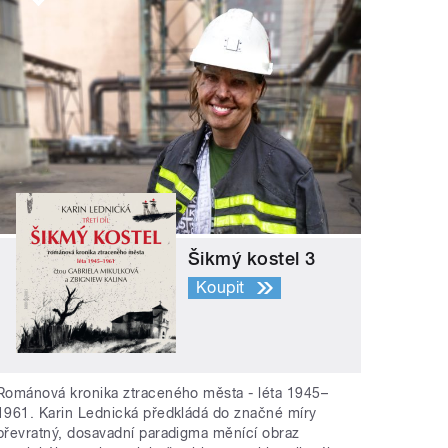
Šikmý kostel 3
Koupit
Románová kronika ztraceného města - léta 1945–
1961. Karin Lednická předkládá do značné míry
převratný, dosavadní paradigma měnící obraz