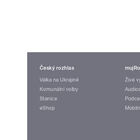
Český rozhlas
mujRo
Válka na Ukrajině
Živé v
Komunální volby
Audioa
Stanice
Podca
eShop
Mobiln