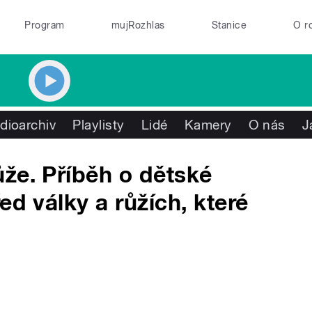
Program
mujRozhlas
Stanice
O r
dioarchiv
Playlisty
Lidé
Kamery
O nás
J
že. Příběh o dětské
ed války a růžích, které