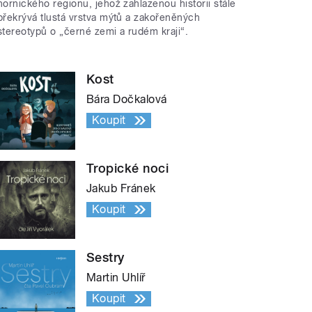
hornického regionu, jehož zahlazenou historii stále
překrývá tlustá vrstva mýtů a zakořeněných
stereotypů o „černé zemi a rudém kraji“.
Kost
Bára Dočkalová
Koupit
Tropické noci
Jakub Fránek
Koupit
Sestry
Martin Uhlíř
Koupit