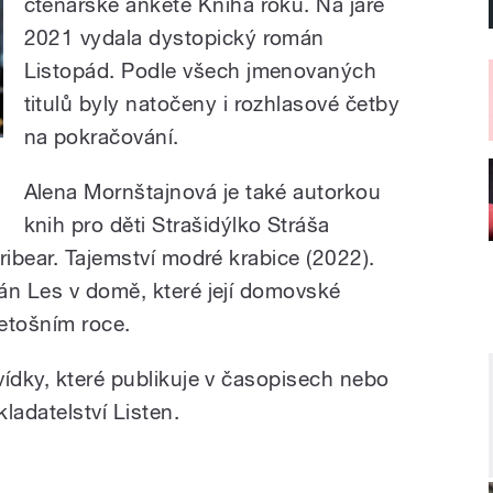
čtenářské anketě Kniha roku. Na jaře
2021 vydala dystopický román
Listopád. Podle všech jmenovaných
titulů byly natočeny i rozhlasové četby
na pokračování.
Alena Mornštajnová je také autorkou
knih pro děti Strašidýlko Stráša
ribear. Tajemství modré krabice (2022).
án Les v domě, které její domovské
letošním roce.
vídky, které publikuje v časopisech nebo
ladatelství Listen.