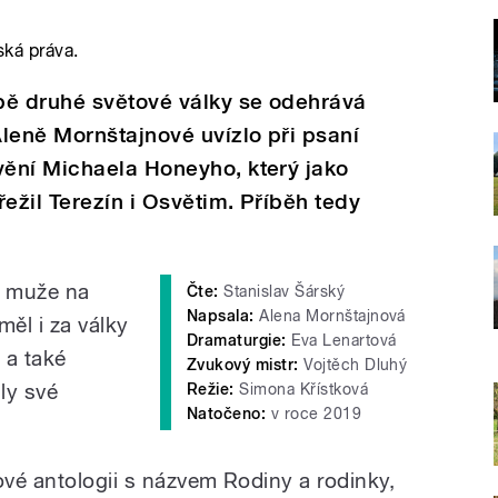
ská práva.
bě druhé světové války se odehrává
leně Mornštajnové uvízlo při psaní
ění Michaela Honeyho, který jako
ežil Terezín i Osvětim. Příběh tedy
o muže na
Čte:
Stanislav Šárský
Napsala:
Alena Mornštajnová
měl i za války
Dramaturgie:
Eva Lenartová
 a také
Zvukový mistr:
Vojtěch Dluhý
ily své
Režie:
Simona Křístková
Natočeno:
v roce 2019
ové antologii s názvem Rodiny a rodinky,