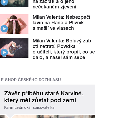
na zázrak a o jeho
nečekaném zjevení
Milan Valenta: Nebezpečí
lavin na Hané a Plivník
s mašlí ve vlasech
Milan Valenta: Bolavý zub
cti netratí. Povídka
o učiteli, který propil, co se
dalo, a našel sám sebe
E-SHOP ČESKÉHO ROZHLASU
Závěr příběhu staré Karviné,
který měl zůstat pod zemí
Karin Lednická, spisovatelka