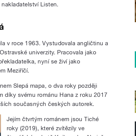
 nakladatelství Listen.
á
la v roce 1963. Vystudovala angličtinu a
 Ostravské univerzity. Pracovala jako
řekladatelka, nyní se živí jako
ém Meziříčí.
nem Slepá mapa, o dva roky později
ím díky svému románu Hana z roku 2017
ějších současných českých autorek.
Jejím čtvrtým románem jsou Tiché
roky (2019), které zvítězily ve