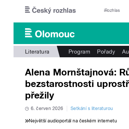
Přejít k hlavnímu obsahu
iRozhlas
Literatura
Program
Pořady
Au
Alena Mornštajnová: Rů
bezstarostnosti uprostř
přežily
6. červen 2026
Setkání s literaturou
Největší audioportál na českém internetu