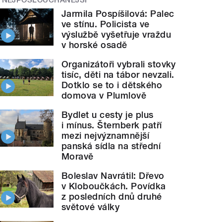
Jarmila Pospíšilová: Palec
ve stínu. Policista ve
výslužbě vyšetřuje vraždu
v horské osadě
Organizátoři vybrali stovky
tisíc, děti na tábor nevzali.
Dotklo se to i dětského
domova v Plumlově
Bydlet u cesty je plus
i mínus. Šternberk patří
mezi nejvýznamnější
panská sídla na střední
Moravě
Boleslav Navrátil: Dřevo
v Kloboučkách. Povídka
z posledních dnů druhé
světové války