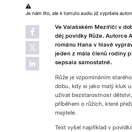
Je nám líto, ale k tomuto audiu již vypršela autor
Ve Valašském Meziříčí v do
děj povídky Růže. Autorce A
románu Hana v hlavě vypráv
jeden z mála členů rodiny př
sepsala samostatně.
Růže je vzpomínáním staréh
dobu, kdy si jako malý kluk u
užívat bezstarostnost dětství,
příběhem o růžích, které přež
majitele.
Text vyšel například v povídk