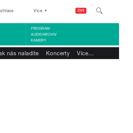
ozhlase
Více
ŽIVĚ
PROGRAM
AUDIOARCHIV
KAMERY
ak nás naladíte
Koncerty
Více
…