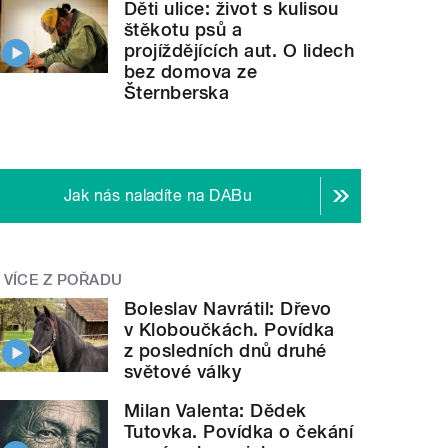
Děti ulice: život s kulisou
štěkotu psů a
projíždějících aut. O lidech
bez domova ze
Šternberska
Jak nás naladíte na DABu
VÍCE Z POŘADU
Boleslav Navrátil: Dřevo
v Kloboučkách. Povídka
z posledních dnů druhé
světové války
Milan Valenta: Dědek
Tutovka. Povídka o čekání