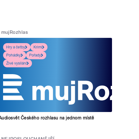
mujRozhlas
Hry a četby
Krimi
Pohádky
Pořady
Živé vysílání
Audiosvět Českého rozhlasu na jednom místě
NEJPOSLOUCHANĚJŠÍ