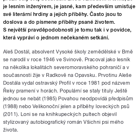
je lesním inženýrem, je jasné, kam především umisťuje
své literární hrdiny a jejich příběhy. Často jsou to
doslova a do písmene příběhy psané životem.
S největší pravděpodobností je tomu tak i v povídce,
která vypráví o jednom nečekaném setkání.
Aleš Dostál, absolvent Vysoké školy zemědělské v Brně
se narodil v roce 1946 ve Svinově. Pracoval jako lesník
na několika lokalitách severomoravského pohraničí a v
současnosti žije v Radkově na Opavsku. Prvotinu Aleše
Dostála vydal ostravský Profil v roce 1981 pod názvem
Řeky pramení v horách. Populární se staly tituly Ještě
jednou se nebát (1985) Povahou neodpovídá předpisům
(1988) nebo Velikonoční jelen a příběhy loveckých psů
(2011). Loni se na knihkupeckých pultech objevil
stylizovaný autobiografický román Všichni psi mého
života.