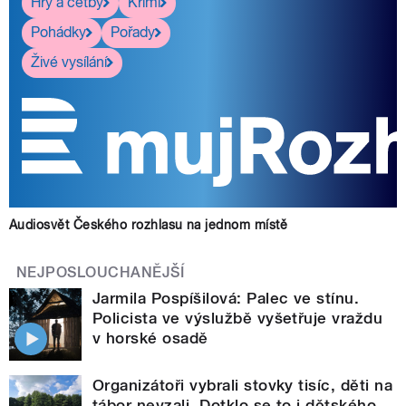
Hry a četby
Krimi
Pohádky
Pořady
Živé vysílání
Audiosvět Českého rozhlasu na jednom místě
NEJPOSLOUCHANĚJŠÍ
Jarmila Pospíšilová: Palec ve stínu.
Policista ve výslužbě vyšetřuje vraždu
v horské osadě
Organizátoři vybrali stovky tisíc, děti na
tábor nevzali. Dotklo se to i dětského