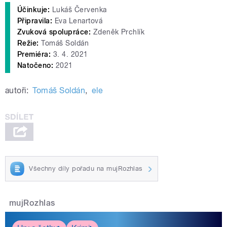
Účinkuje:
Lukáš Červenka
Připravila:
Eva Lenartová
Zvuková spolupráce:
Zdeněk Prchlík
Režie:
Tomáš Soldán
Premiéra:
3. 4. 2021
Natočeno:
2021
autoři:
Tomáš Soldán
,
ele
Všechny díly pořadu na mujRozhlas
mujRozhlas