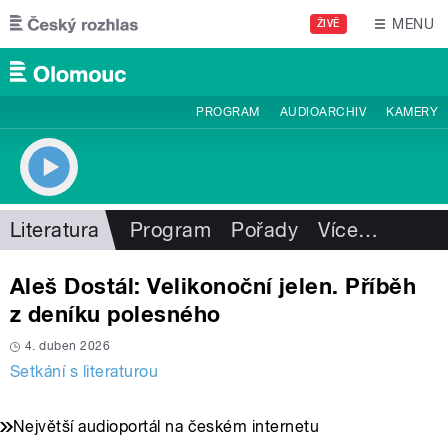
Přejít k hlavnímu obsahu
MENU
ŽIVĚ
PROGRAM
AUDIOARCHIV
KAMERY
Literatura
Program
Pořady
Více
…
Aleš Dostál: Velikonoční jelen. Příběh
z deníku polesného
4. duben 2026
Setkání s literaturou
Největší audioportál na českém internetu