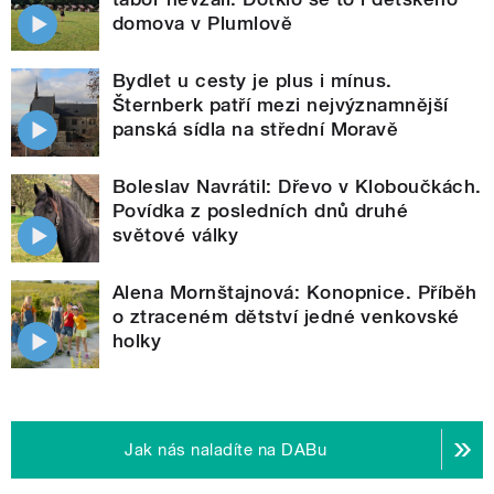
domova v Plumlově
Bydlet u cesty je plus i mínus.
Šternberk patří mezi nejvýznamnější
panská sídla na střední Moravě
Boleslav Navrátil: Dřevo v Kloboučkách.
Povídka z posledních dnů druhé
světové války
Alena Mornštajnová: Konopnice. Příběh
o ztraceném dětství jedné venkovské
holky
Jak nás naladíte na DABu