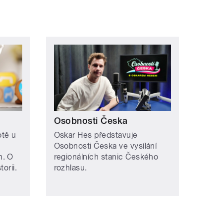
Osobnosti Česka
otě u
Oskar Hes představuje
Osobnosti Česka ve vysílání
h. O
regionálních stanic Českého
orii.
rozhlasu.