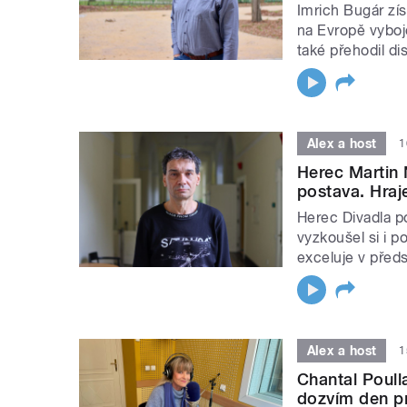
Imrich Bugár zís
na Evropě vyboj
také přehodil di
Alex a host
1
Herec Martin 
postava. Hraj
Herec Divadla p
vyzkoušel si i 
exceluje v před
Alex a host
1
Chantal Poull
dozvím den pr