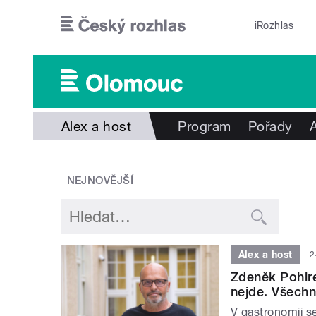
Přejít k hlavnímu obsahu
iRozhlas
Alex a host
Program
Pořady
NEJNOVĚJŠÍ
Alex a host
2
Zdeněk Pohlrei
nejde. Všechn
V gastronomii se