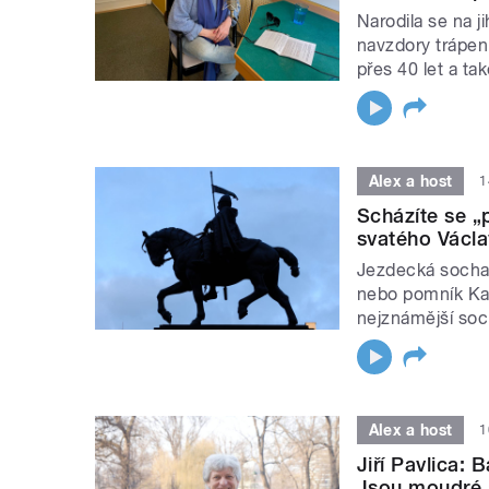
Narodila se na j
navzdory trápení
přes 40 let a ta
Alex a host
1
Scházíte se 
svatého Václa
Jezdecká socha
nebo pomník Kar
nejznámější soc
Alex a host
1
Jiří Pavlica:
Jsou moudré a