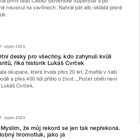
rál první řadu Česko Slovenské SuperStar a po
ně neusnul na vavřínech. Nahrál pět alb, skládá písně
je.
1. srpen 2023
í desky pro všechny, kdo zahynuli kvůli
antů, říká historik Lukáš Cvrček
ala okupace, která trvala přes 20 let. Zmařila v naší
dě a přes 400 lidí přišlo o život. „Počet obětí není
 Lukáš Cvrček.
7. srpen 2023
 Myslím, že můj rekord se jen tak nepřekoná.
odobný hromotluk, jako já