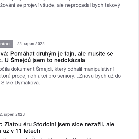
ažování se projeví všude, ale nepropadal bych takový
anice
23. srpen 2023
vá: Pomáhat druhým je fajn, ale musíte se
t. U Šmejdů jsem to nedokázala
očila dokument Šmejdi, který odhalil manipulativní
átorů prodejních akcí pro seniory. „Znovu bych už do
á Silvie Dymáková.
2. srpen 2023
 Zlatou éru Stodolní jsem sice nezažil, ale
í už v 11 letech