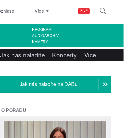
ozhlase
Více
ŽIVĚ
PROGRAM
AUDIOARCHIV
KAMERY
Jak nás naladíte
Koncerty
Více
…
Jak nás naladíte na DABu
O POŘADU