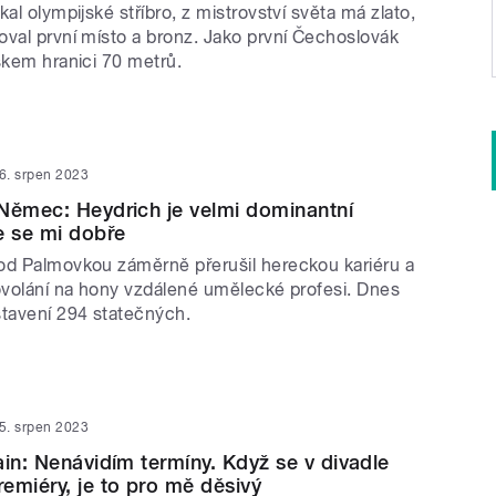
kal olympijské stříbro, z mistrovství světa má zlato,
oval první místo a bronz. Jako první Čechoslovák
skem hranici 70 metrů.
6. srpen 2023
Němec: Heydrich je velmi dominantní
e se mi dobře
od Palmovkou záměrně přerušil hereckou kariéru a
povolání na hony vzdálené umělecké profesi. Dnes
stavení 294 statečných.
5. srpen 2023
ain: Nenávidím termíny. Když se v divadle
emiéry, je to pro mě děsivý