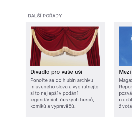
DALŠÍ POŘADY
Divadlo pro vaše uši
Mezi
Ponořte se do hlubin archivu
Magazí
mluveného slova a vychutnejte
Repor
si to nejlepší v podání
pozvá
legendárních českých herců,
o udá
komiků a vypravěčů.
života