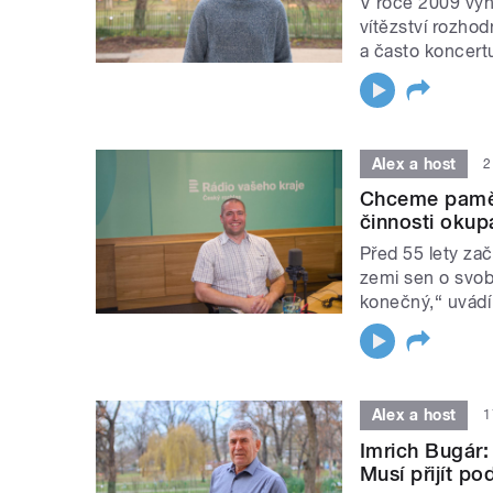
V roce 2009 vyh
vítězství rozhod
a často koncertu
Alex a host
2
Chceme pamětn
činnosti okup
Před 55 lety zač
zemi sen o svobo
konečný,“ uvádí
Alex a host
1
Imrich Bugár:
Musí přijít p