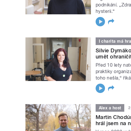
podnikání. „Zdr
hysterii.“
I charita má hr
Silvie Dymáko
umět ohraniči
Před 10 lety nat
praktiky organiz
toho nešla,“ řík
Alex a host
2
Martin Chodúr:
hrál jsem na n