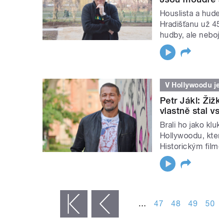
Houslista a hude
Hradišťanu už 4
hudby, ale nebo
V Hollywoodu j
Petr Jákl: Žiž
vlastně stal 
Brali ho jako k
Hollywoodu, kter
Historickým film
STRÁNKY
…
47
48
49
50
« první
‹ předchozí