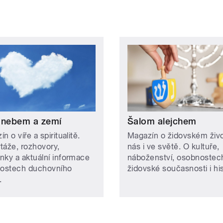
 nebem a zemí
Šalom alejchem
n o víře a spiritualitě.
Magazín o židovském živ
táže, rozhovory,
nás i ve světě. O kultuře,
nky a aktuální informace
náboženství, osobnostec
lostech duchovního
židovské současnosti i hist
.