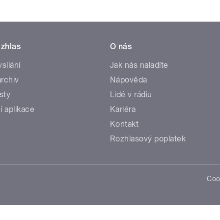
zhlas
O nás
ysílání
Jak nás naladíte
rchiv
Nápověda
sty
Lidé v rádiu
í aplikace
Kariéra
Kontakt
Rozhlasový poplatek
Coo