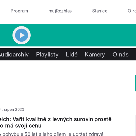
Program
mujRozhlas
Stanice
O r
Audioarchiv
Playlisty
Lidé
Kamery
O nás
4. srpen 2023
ch: Vařit kvalitně z levných surovin prostě
o má svoji cenu
 pohybuje 50 let a jeho cílem je udržet zdravé