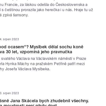
ihu Francie, za láskou odešla do Československa a
 s češtinou prorazila jako herečka i u nás. Hraje tu už
ké zpívá šansony.
4. srpen 2023
„pod ocasem“? Myslbek dělal sochu koně
va 30 let, vzpomíná jeho pravnučka
 svatého Václava na Václavském náměstí v Praze
la Hynka Máchy na pražském Petříně patří mezi
hy Josefa Václava Myslbeka.
0. srpen 2023
 Básně Jana Skácela bych zhudebnil všechny.
 moudrosti není nikdy dost