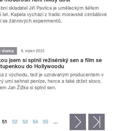
bní skladatel Jiří Pavlica je uměleckým šéfem
5 let. Kapela vychází z tradic moravské cimbálové
jí se žánrových experimentů.
e doma
8. srpen 2023
kou jsem si splnil režisérský sen a film se
vstupenkou do Hollywoodu
luka z východu, teď je uznávaným producentem v
ý umí sehnat peníze, herce a také držet slovo.
em Jan Žižka si splnil sen.
51
52
53
54
55
…
následující ›
poslední »