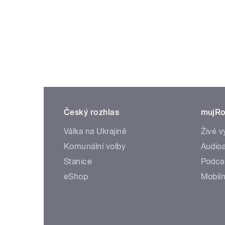
Český rozhlas
mujRo
Válka na Ukrajině
Živé v
Komunální volby
Audioa
Stanice
Podca
eShop
Mobiln