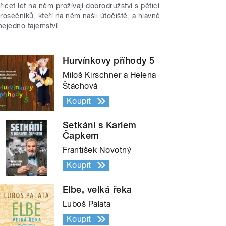
třicet let na něm prožívají dobrodružství s pěticí
trosečníků, kteří na něm našli útočiště, a hlavně
nejedno tajemství.
Hurvínkovy příhody 5
Miloš Kirschner a Helena
Štáchová
Koupit
Setkání s Karlem
Čapkem
František Novotný
Koupit
Elbe, velká řeka
Luboš Palata
Koupit