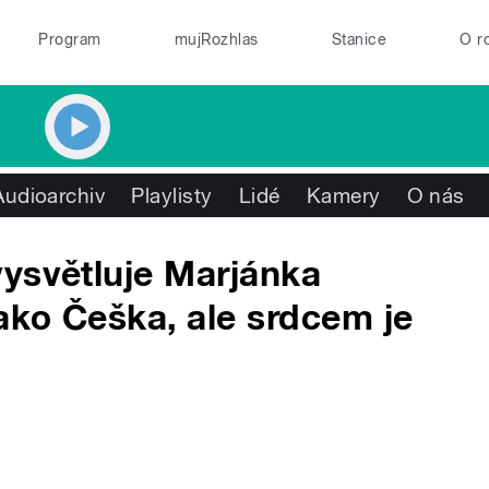
Program
mujRozhlas
Stanice
O r
Audioarchiv
Playlisty
Lidé
Kamery
O nás
ysvětluje Marjánka
ako Češka, ale srdcem je