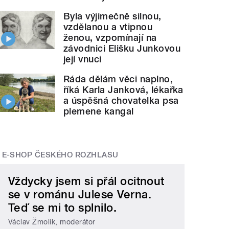
Byla výjimečně silnou,
vzdělanou a vtipnou
ženou, vzpomínají na
závodnici Elišku Junkovou
její vnuci
Ráda dělám věci naplno,
říká Karla Janková, lékařka
a úspěšná chovatelka psa
plemene kangal
E-SHOP ČESKÉHO ROZHLASU
Vždycky jsem si přál ocitnout
se v románu Julese Verna.
Teď se mi to splnilo.
Václav Žmolík, moderátor