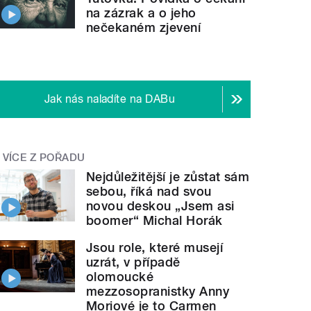
na zázrak a o jeho
nečekaném zjevení
Jak nás naladíte na DABu
VÍCE Z POŘADU
Nejdůležitější je zůstat sám
sebou, říká nad svou
novou deskou „Jsem asi
boomer“ Michal Horák
Jsou role, které musejí
uzrát, v případě
olomoucké
mezzosopranistky Anny
Moriové je to Carmen