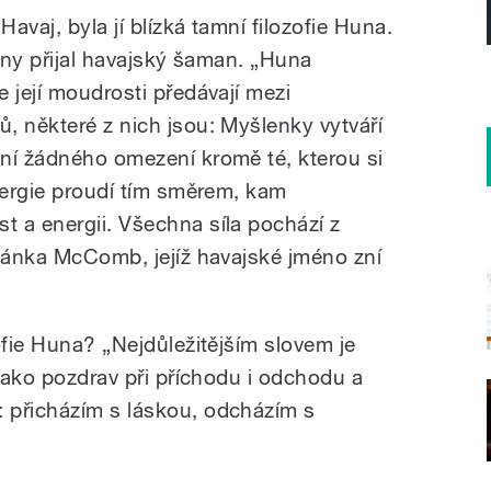
Havaj, byla jí blízká tamní filozofie Huna.
diny přijal havajský šaman. „Huna
 její moudrosti předávají mezi
, některé z nich jsou: Myšlenky vytváří
ní žádného omezení kromě té, kterou si
Energie proudí tím směrem, kam
 a energii. Všechna síla pochází z
rjánka McComb, jejíž havajské jméno zní
ofie Huna? „Nejdůležitějším slovem je
 jako pozdrav při příchodu i odchodu a
 přicházím s láskou, odcházím s