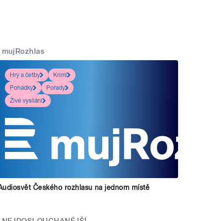
mujRozhlas
Hry a četby
Krimi
Pohádky
Pořady
Živé vysílání
Audiosvět Českého rozhlasu na jednom místě
NEJPOSLOUCHANĚJŠÍ