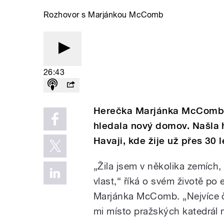
Rozhovor s Marjánkou McComb
26:43
Herečka Marjánka McComb 
hledala nový domov. Našla 
Havaji, kde žije už přes 30 l
„Žila jsem v několika zemích
vlast,“ říká o svém životě po
Marjánka McComb. „Nejvíce č
mi místo pražských katedrál 