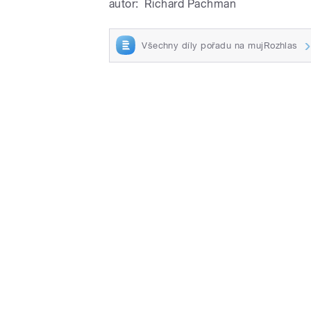
autor:
Richard Pachman
Všechny díly pořadu na mujRozhlas