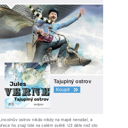
Tajuplný ostrov
Koupit
Lincolnův ostrov nikdo nikdy na mapě nenašel, a
přece ho znají lidé na celém světě. Už déle než sto