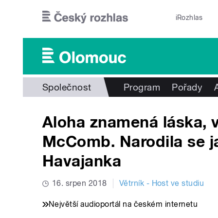
Přejít k hlavnímu obsahu
iRozhlas
Společnost
Program
Pořady
Aloha znamená láska, v
McComb. Narodila se j
Havajanka
16. srpen 2018
Větrník - Host ve studiu
Největší audioportál na českém internetu