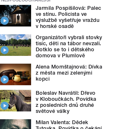
Jarmila Pospíšilová: Palec
ve stínu. Policista ve
výslužbě vyšetřuje vraždu
v horské osadě
Organizátoři vybrali stovky
tisíc, děti na tábor nevzali.
Dotklo se to i dětského
domova v Plumlově
Alena Mornštajnová: Dívka
z města mezi zelenými
kopci
Boleslav Navrátil: Dřevo
v Kloboučkách. Povídka
z posledních dnů druhé
světové války
Milan Valenta: Dědek
Tutovka. Povídka o čekání