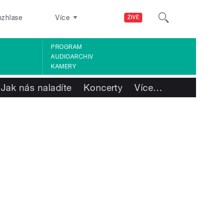
ozhlase
Více
ŽIVĚ
PROGRAM
AUDIOARCHIV
KAMERY
Jak nás naladíte
Koncerty
Více
…