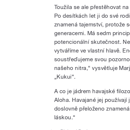
Toužila se ale přestěhovat na 
Po desítkách let ji do své ro
znamená tajemství, protože se
generacemi. Má sedm principů
potencionální skutečnost. Ne
vytváříme ve vlastní hlavě. 
soustřeďujeme svou pozornost
našeho nitra,“ vysvětluje Ma
„Kukui“.
A co je jádrem havajské filoz
Aloha. Havajané jej používají
doslovně přeloženo znamená:
láskou.“