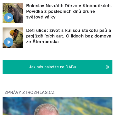
Boleslav Navrátil: Dřevo v Kloboučkách.
Povídka z posledních dnů druhé
světové války
Děti ulice: život s kulisou štěkotu psů a
projíždějících aut. O lidech bez domova
ze Šternberska
Jak nás naladíte na DABu
ZPRÁVY Z IROZHLAS.CZ