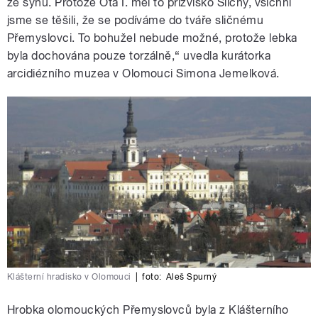
ze synů. Protože Ota I. měl to přízvisko Sličný, všichni
jsme se těšili, že se podíváme do tváře sličnému
Přemyslovci. To bohužel nebude možné, protože lebka
byla dochována pouze torzálně,“ uvedla kurátorka
arcidiézního muzea v Olomouci Simona Jemelková.
Klášterní hradisko v Olomouci
|
foto:
Aleš Spurný
Hrobka olomouckých Přemyslovců byla z Klášterního