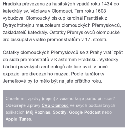
Hradiska převezena za husitských vpádů roku 1434 do
katedrály sv. Václava v Olomouci. Tam roku 1603
vybudoval Olomoucký biskup kardinál František z
Dytrychtštejnu mauzoleum olomouckých Přemyslovců,
zakladatelů katedrály. Ostatky Přemyslovců olomoucké
arcibiskupství vrátilo premonstrátům v 17. století.
Ostatky olomouckých Přemyslovců se z Prahy vrátí zpět
do sídla premonstrátů v Klášterním Hradisku. Výsledky
bádání pražských archeologů ale lidé uvidí v nové
expozici arcidiecézního muzea. Podle kurátorky
Jemelkové by to mělo být na jaře příštího roku.
Chcete mít zprávy (nejen) z vašeho kraje pořád při ruce?
Odebírejte Zprávy
ČRo Olomouc
ve svých podcastových
aplikacích
Můj Rozhlas
,
Spotify
,
Google Podcast
nebo
Apple iTunes
.