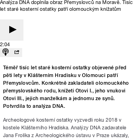
Analýza DNA doplnila obraz Přemyslovců na Moravě. Tisíc
let staré kosterní ostatky patří olomouckým knížatům
2:04
Téměř tisíc let staré kosterní ostatky objevené před
pěti lety v Klášterním Hradisku v Olomouci patří
Přemyslovcům. Konkrétně zakladateli olomouckého
přemyslovského rodu, knížeti Otovi I., jeho vnukovi
Otovi III., jejich manželkám a jednomu ze synů.
Potvrdila to analýza DNA.
Archeologové kosterní ostatky vyzvedli roku 2018 v
kostele Klášterního Hradiska. Analýzy DNA zadavatele
Jana Frolíka z Archeologického ústavu v Praze ukázaly,