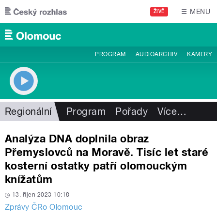
Přejít k hlavnímu obsahu
MENU
ŽIVĚ
PROGRAM
AUDIOARCHIV
KAMERY
Regionální
Program
Pořady
Více
…
Analýza DNA doplnila obraz
Přemyslovců na Moravě. Tisíc let staré
kosterní ostatky patří olomouckým
knížatům
13. říjen 2023 10:18
Zprávy ČRo Olomouc