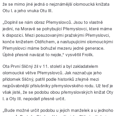
že se mimo jiné jedná o nejznámější olomoucká knížata
Otu I. a jeho vnuka Otu III.
„Doplnil se nám obraz Přemyslovců. Jsou to vlastně
jediní, na Moravě se pohybující Přemyslovci, které máme
k dispozici. Mezi posuzovanými pražskými Přemyslovci,
konče knížetem Oldřichem, a nastupujícími olomouckými
Přemyslovci máme bohužel mezeru jedné generace.
Úplně přesně navázat to nejde,“ vysvětlil Frolík.
Ota První Sličný žil v 11. století a byl zakladatelem
olomoucké větve Přemyslovců. Jak naznačuje jeho
přídomek Sličný, patřil podle historiků zřejmě mezi
nejpůvabnější příslušníky přemyslovského rodu. Už teď je
však jisté, že se podobu obou přemyslovských knížat Oty
I. a Oty III. nepodaří přesně určit.
„Bude možné určit podobu u jejich manželek a u jednoho