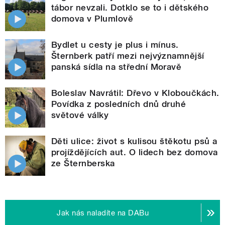
tábor nevzali. Dotklo se to i dětského
domova v Plumlově
Bydlet u cesty je plus i mínus.
Šternberk patří mezi nejvýznamnější
panská sídla na střední Moravě
Boleslav Navrátil: Dřevo v Kloboučkách.
Povídka z posledních dnů druhé
světové války
Děti ulice: život s kulisou štěkotu psů a
projíždějících aut. O lidech bez domova
ze Šternberska
Jak nás naladíte na DABu