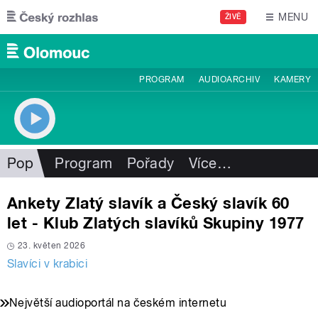
Přejít k hlavnímu obsahu
MENU
ŽIVĚ
PROGRAM
AUDIOARCHIV
KAMERY
Pop
Program
Pořady
Více
…
Ankety Zlatý slavík a Český slavík 60
let - Klub Zlatých slavíků Skupiny 1977
23. květen 2026
Slavíci v krabici
Největší audioportál na českém internetu