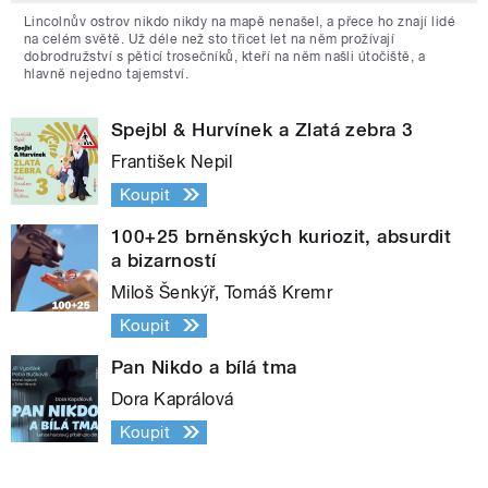
Lincolnův ostrov nikdo nikdy na mapě nenašel, a přece ho znají lidé
na celém světě. Už déle než sto třicet let na něm prožívají
dobrodružství s pěticí trosečníků, kteří na něm našli útočiště, a
hlavně nejedno tajemství.
Spejbl & Hurvínek a Zlatá zebra 3
František Nepil
Koupit
100+25 brněnských kuriozit, absurdit
a bizarností
Miloš Šenkýř, Tomáš Kremr
Koupit
Pan Nikdo a bílá tma
Dora Kaprálová
Koupit