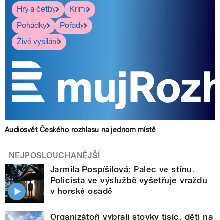
Hry a četby
Krimi
Pohádky
Pořady
Živé vysílání
Audiosvět Českého rozhlasu na jednom místě
NEJPOSLOUCHANĚJŠÍ
Jarmila Pospíšilová: Palec ve stínu.
Policista ve výslužbě vyšetřuje vraždu
v horské osadě
Organizátoři vybrali stovky tisíc, děti na