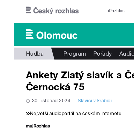
Přejít k hlavnímu obsahu
iRozhlas
Hudba
Program
Pořady
Audio
Ankety Zlatý slavík a Če
Černocká 75
30. listopad 2024
Slavíci v krabici
Největší audioportál na českém internetu