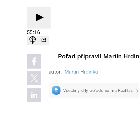
55:16
Pořad připravil Martin Hrdi
autor:
Martin Hrdinka
Všechny díly pořadu na mujRozhlas