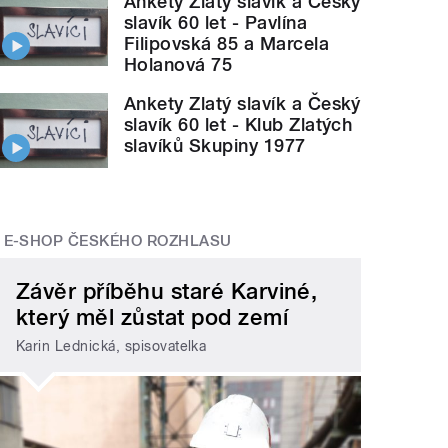
Ankety Zlatý slavík a Český
slavík 60 let - Pavlína
Filipovská 85 a Marcela
Holanová 75
Ankety Zlatý slavík a Český
slavík 60 let - Klub Zlatých
slavíků Skupiny 1977
E-SHOP ČESKÉHO ROZHLASU
Závěr příběhu staré Karviné,
který měl zůstat pod zemí
Karin Lednická, spisovatelka