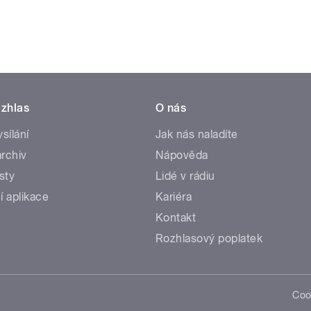
zhlas
O nás
ysílání
Jak nás naladíte
rchiv
Nápověda
sty
Lidé v rádiu
í aplikace
Kariéra
Kontakt
Rozhlasový poplatek
Coo