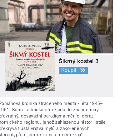
Šikmý kostel 3
Koupit
Románová kronika ztraceného města - léta 1945–
1961. Karin Lednická předkládá do značné míry
převratný, dosavadní paradigma měnící obraz
hornického regionu, jehož zahlazenou historii stále
překrývá tlustá vrstva mýtů a zakořeněných
stereotypů o „černé zemi a rudém kraji“.