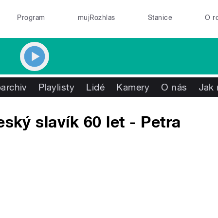
Program
mujRozhlas
Stanice
O r
archiv
Playlisty
Lidé
Kamery
O nás
Jak 
ský slavík 60 let - Petra