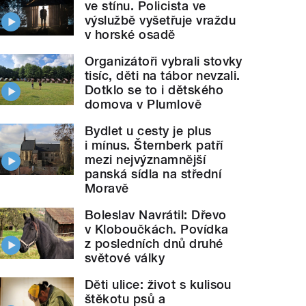
ve stínu. Policista ve
výslužbě vyšetřuje vraždu
v horské osadě
Organizátoři vybrali stovky
tisíc, děti na tábor nevzali.
Dotklo se to i dětského
domova v Plumlově
Bydlet u cesty je plus
i mínus. Šternberk patří
mezi nejvýznamnější
panská sídla na střední
Moravě
Boleslav Navrátil: Dřevo
v Kloboučkách. Povídka
z posledních dnů druhé
světové války
Děti ulice: život s kulisou
štěkotu psů a