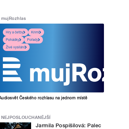
mujRozhlas
Hry a četby
Krimi
Pohádky
Pořady
Živé vysílání
Audiosvět Českého rozhlasu na jednom místě
NEJPOSLOUCHANĚJŠÍ
Jarmila Pospíšilová: Palec