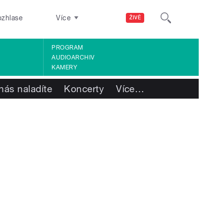
ozhlase
Více
ŽIVĚ
PROGRAM
AUDIOARCHIV
KAMERY
nás naladíte
Koncerty
Více
…