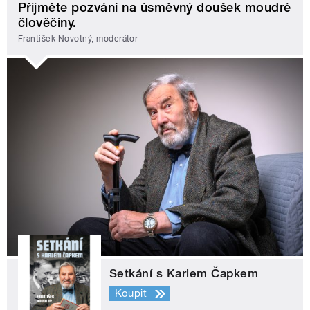
Přijměte pozvání na úsměvný doušek moudré
člověčiny.
František Novotný, moderátor
Setkání s Karlem Čapkem
Koupit