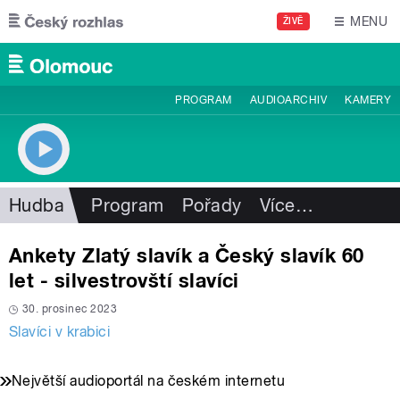
Přejít k hlavnímu obsahu
MENU
ŽIVĚ
PROGRAM
AUDIOARCHIV
KAMERY
Hudba
Program
Pořady
Více
…
Ankety Zlatý slavík a Český slavík 60
let - silvestrovští slavíci
30. prosinec 2023
Slavíci v krabici
Největší audioportál na českém internetu