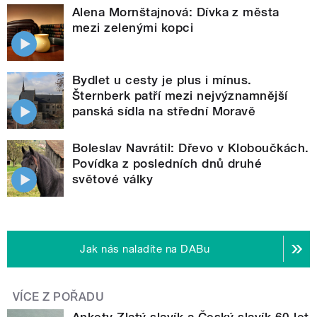
Alena Mornštajnová: Dívka z města
mezi zelenými kopci
Bydlet u cesty je plus i mínus.
Šternberk patří mezi nejvýznamnější
panská sídla na střední Moravě
Boleslav Navrátil: Dřevo v Kloboučkách.
Povídka z posledních dnů druhé
světové války
Jak nás naladíte na DABu
VÍCE Z POŘADU
Ankety Zlatý slavík a Český slavík 60 let