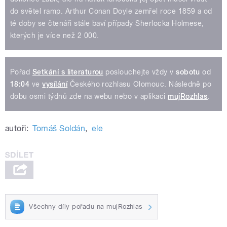
do světel ramp. Arthur Conan Doyle zemřel roce 1859 a od
té doby se čtenáři stále baví případy Sherlocka Holmese,
kterých je více než 2 000.
Pořad
Setkání s literaturou
poslouchejte vždy v
sobotu
od
18:04
ve
vysílání
Českého rozhlasu Olomouc. Následně po
dobu osmi týdnů zde na webu nebo v aplikaci
mujRozhlas
.
autoři:
Tomáš Soldán
,
ele
Všechny díly pořadu na mujRozhlas