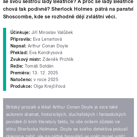
se svou sestrou lady Beatrice? A proč se lady Beatrice
chová tak podivně? Sherlock Holmes pátrá na panství
Shoscombe, kde se rozhodně dějí zvláštní věci.
Účinkuje:
Jiří Miroslav Valůšek
Připravila:
Eva Lenartová
Napsal:
Arthur Conan Doyle
Překlad:
Eva Kondrysová
Zvukový mistr:
Zdeněk Prchlík
Režie:
Tomáš Soldán
Premiéra:
13. 12. 2025
Natočeno:
v roce 2025
Produkce:
Olga Krejčířová
Britský prozaik a lékař Arthur Conan Doyle je sice také
autorem dramat, historických, duchařských i fantastických
povídek či knih literatury faktu, to vše ovšem zůstalo ve
stínu Sherlocka Holmese. Doyle se svého detektiva pokusil
dokonce zabít, ale na nátlak fanoušků jej opět musel vrátit