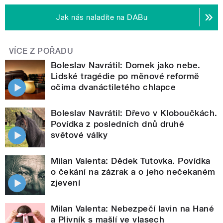
Jak nás naladíte na DABu
VÍCE Z POŘADU
Boleslav Navrátil: Domek jako nebe.
Lidské tragédie po měnové reformě
očima dvanáctiletého chlapce
Boleslav Navrátil: Dřevo v Kloboučkách.
Povídka z posledních dnů druhé
světové války
Milan Valenta: Dědek Tutovka. Povídka
o čekání na zázrak a o jeho nečekaném
zjevení
Milan Valenta: Nebezpečí lavin na Hané
a Plivník s mašlí ve vlasech