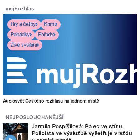
mujRozhlas
Hry a četby
Krimi
Pohádky
Pořady
Živé vysílání
Audiosvět Českého rozhlasu na jednom místě
NEJPOSLOUCHANĚJŠÍ
Jarmila Pospíšilová: Palec ve stínu.
Policista ve výslužbě vyšetřuje vraždu
v horské osadě