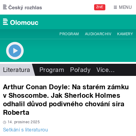
Přejít k hlavnímu obsahu
MENU
ŽIVĚ
PROGRAM
AUDIOARCHIV
KAMERY
Literatura
Program
Pořady
Více
…
Arthur Conan Doyle: Na starém zámku
v Shoscombe. Jak Sherlock Holmes
odhalil důvod podivného chování sira
Roberta
14. prosinec 2025
Setkání s literaturou