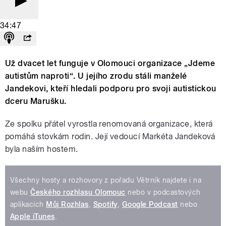
34:47
Už dvacet let funguje v Olomouci organizace „Jdeme
autistům naproti“. U jejího zrodu stáli manželé
Jandekovi, kteří hledali podporu pro svoji autistickou
dceru Marušku.
Ze spolku přátel vyrostla renomovaná organizace, která
pomáhá stovkám rodin. Její vedoucí Markéta Jandeková
byla naším hostem.
Všechny hosty a rozhovory z pořadu Větrník najdete i na
webu
Českého rozhlasu Olomouc
nebo v podcastových
aplikacích
Můj Rozhlas
,
Spotify
,
Google Podcast
nebo
Apple iTunes
.