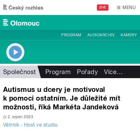
Přejít k hlavnímu obsahu
MENU
ŽIVĚ
PROGRAM
AUDIOARCHIV
KAMERY
Společnost
Program
Pořady
Více
…
Autismus u dcery je motivoval
k pomoci ostatním. Je důležité mít
možnosti, říká Markéta Jandeková
2. srpen 2023
Větrník - Host ve studiu