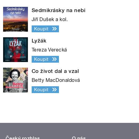
Sedmikrásky na nebi
Jiří Dušek a kol.
Koupit
Lyžák
Tereza Verecká
Koupit
Co život dal a vzal
Betty MacDonaldová
Koupit
Český rozhlas
O nás