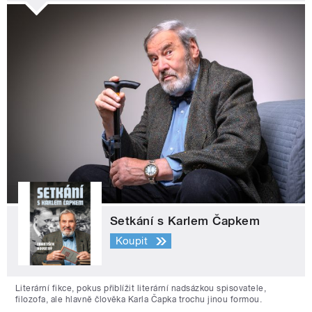
Setkání s Karlem Čapkem
Koupit
Literární fikce, pokus přiblížit literární nadsázkou spisovatele,
filozofa, ale hlavně člověka Karla Čapka trochu jinou formou.