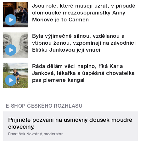
Jsou role, které musejí uzrát, v případě
olomoucké mezzosopranistky Anny
Moriové je to Carmen
Byla výjimečně silnou, vzdělanou a
vtipnou ženou, vzpomínají na závodnici
Elišku Junkovou její vnuci
Ráda dělám věci naplno, říká Karla
Janková, lékařka a úspěšná chovatelka
psa plemene kangal
E-SHOP ČESKÉHO ROZHLASU
Přijměte pozvání na úsměvný doušek moudré
člověčiny.
František Novotný, moderátor