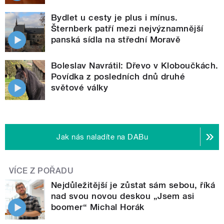
Bydlet u cesty je plus i mínus.
Šternberk patří mezi nejvýznamnější
panská sídla na střední Moravě
Boleslav Navrátil: Dřevo v Kloboučkách.
Povídka z posledních dnů druhé
světové války
Jak nás naladíte na DABu
VÍCE Z POŘADU
Nejdůležitější je zůstat sám sebou, říká
nad svou novou deskou „Jsem asi
boomer“ Michal Horák