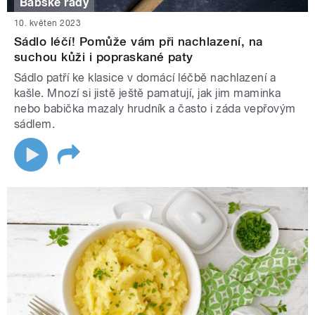
Babské rady
10. květen 2023
Sádlo léčí! Pomůže vám při nachlazení, na
suchou kůži i popraskané paty
Sádlo patří ke klasice v domácí léčbě nachlazení a
kašle. Mnozí si jistě ještě pamatují, jak jim maminka
nebo babička mazaly hrudník a často i záda vepřovým
sádlem.