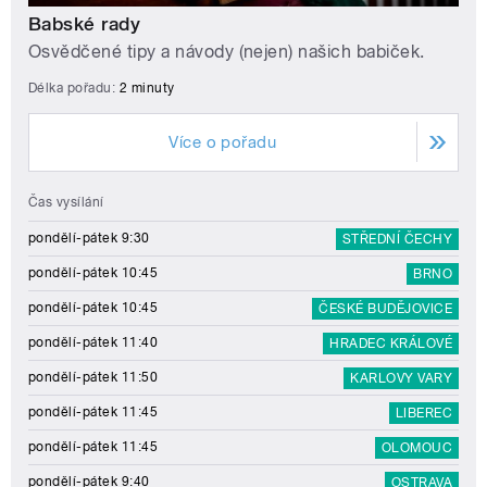
Babské rady
Osvědčené tipy a návody (nejen) našich babiček.
Délka pořadu:
2 minuty
Více o pořadu
Čas vysílání
pondělí-pátek 9:30
STŘEDNÍ ČECHY
pondělí-pátek 10:45
BRNO
pondělí-pátek 10:45
ČESKÉ BUDĚJOVICE
pondělí-pátek 11:40
HRADEC KRÁLOVÉ
pondělí-pátek 11:50
KARLOVY VARY
pondělí-pátek 11:45
LIBEREC
pondělí-pátek 11:45
OLOMOUC
pondělí-pátek 9:40
OSTRAVA