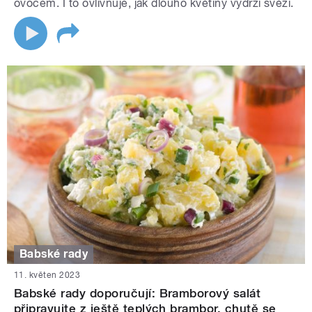
ovocem. I to ovlivňuje, jak dlouho květiny vydrží svěží.
Babské rady
11. květen 2023
Babské rady doporučují: Bramborový salát
připravujte z ještě teplých brambor, chutě se