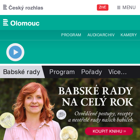
Přejít k hlavnímu obsahu
MENU
ŽIVĚ
PROGRAM
AUDIOARCHIV
KAMERY
Babské rady
Program
Pořady
Více
…