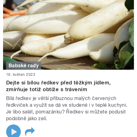
Babské rady
16. květen 2023
Dejte si bílou ředkev před těžkým jídlem,
zmírňuje totiž obtíže s trávením
Bílá ředkev je větší příbuznou malých červených
ředkviček a využít se dá ve studené i v teplé kuchyni.
Je libo salát, pomazánku? Ředkev si můžete podusit
podobně jako zelí.