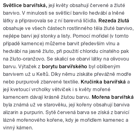
Světlice barvířská,
její květy obsahují červené a žluté
barvivo. V minulosti se světlicí barvilo hedvábí a lněné
látky a připravovala se z ní barevná líčidla.
Rezeda žlutá
obsahuje ve všech částech rostlinného těla žluté barvivo,
nejlépe barví její stonky a listy. Pomocí mořidel (v tomto
případě kamence) můžeme barvit především vlnu a
hedvábí na jasně žluto, při použití chloridu cínatého pak
na žluto-oranžovo. Se skalicí se obarví látky na olivovou
barvu. Výtažek z
borytu barvířského
byl oblíbeným
barvivem už u Keltů. Díky němu získáte převážně modře
nebo purpurově zbarvené textilie.
Kručinka barvířská
a
její kvetoucí vrcholky větviček i s květy mořené
kamencem dávají krásně žlutou barvu.
Mořena barvířská
byla známá už ve starověku, její kořeny obsahují barviva
alizarin a purpurin. Sytě červená barva se získá z barvicí
lázně mořenového kořene, kdy je mořidlem kamenec a
vinný kámen.