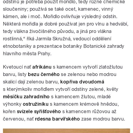
odstínů je potřeba použít mořidlo, tedy různé chemické
sloučeniny; používá se také ocet, kamenec, vinný
kámen, ale i moč. Mořidlo ovlivňuje výsledný odstín.
Některá mořidla je dobré používat jen pro vlnu a hedvábí,
tedy vlákna živočišného původu, a jiná pro vlákna
rostlinná,“ říká Jarmila Skružná, vedoucí oddělení
etnobotaniky a prezentace botaniky Botanické zahrady
hlavního města Prahy.
Kvetoucí nať
afrikánu
s kamencem vytvoří zlatožlutou
barvu, listy
bezu černého
se zelenou nebo modrou
skalicí dají zelenou barvu,
kopřiva dvoudomá
s kterýmkoliv mořidlem vytvoří odstíny zelené, květy
měsíčku zahradního
s kamencem žlutou, mladé
výhonky
ostružiníku
s kamencem krémově hnědou,
kořen
svízele syřišťového
s kamencem růžovou až
červenou, nať
rdesna barvířského
zase modrou barvu.