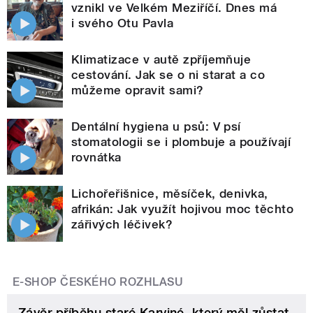
vznikl ve Velkém Meziříčí. Dnes má
i svého Otu Pavla
Klimatizace v autě zpříjemňuje
cestování. Jak se o ni starat a co
můžeme opravit sami?
Dentální hygiena u psů: V psí
stomatologii se i plombuje a používají
rovnátka
Lichořeřišnice, měsíček, denivka,
afrikán: Jak využít hojivou moc těchto
zářivých léčivek?
E-SHOP ČESKÉHO ROZHLASU
Závěr příběhu staré Karviné, který měl zůstat