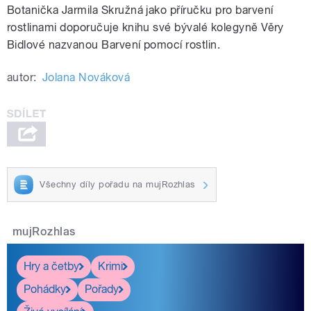
Botanička Jarmila Skružná jako příručku pro barvení
rostlinami doporučuje knihu své bývalé kolegyně Věry
Bidlové nazvanou Barvení pomocí rostlin.
autor:
Jolana Nováková
Všechny díly pořadu na mujRozhlas
mujRozhlas
Hry a četby
Krimi
Pohádky
Pořady