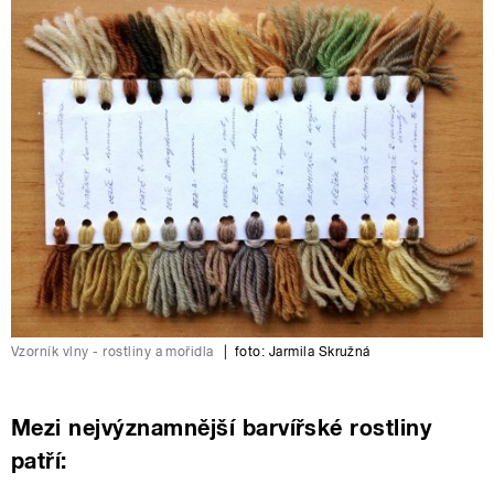
Vzorník vlny - rostliny a mořidla
|
foto:
Jarmila Skružná
Mezi nejvýznamnější barvířské rostliny
patří: