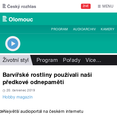
Přejít k hlavnímu obsahu
MENU
ŽIVĚ
PROGRAM
AUDIOARCHIV
KAMERY
Životní styl
Program
Pořady
Více
…
Barvířské rostliny používali naši
předkové odnepaměti
20. červenec 2019
Hobby magazín
Největší audioportál na českém internetu