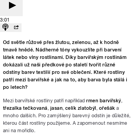
3:01
Od světle růžové přes žlutou, zelenou, až k hodně
tmavě hnědé. Nádherné tóny vykouzlíte při barvení
látek nebo vlny rostlinami. Díky barvířským rostlinám
dokázali už naši předkové po staletí tvořit různé
odstíny barev textilií pro své oblečení. Které rostliny
patří mezi barvířské a jak na to, aby barva byla stálá i
po letech?
Mezi barvířské rostliny patří například
rmen barvířský
,
třezalka tečkovaná
,
jasan
,
celík zlatobýl
,
ořešák
a
mnoho dalších. Pro zamýšlený barevný odstín je důležité,
kterou část rostliny použijeme. A zapomenout nesmíme
ani na mořidlo.