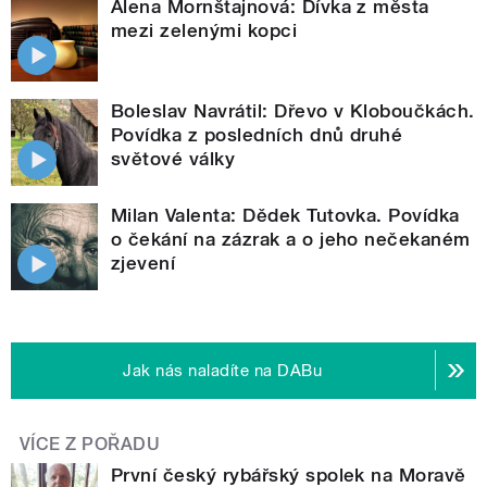
Alena Mornštajnová: Dívka z města
mezi zelenými kopci
Boleslav Navrátil: Dřevo v Kloboučkách.
Povídka z posledních dnů druhé
světové války
Milan Valenta: Dědek Tutovka. Povídka
o čekání na zázrak a o jeho nečekaném
zjevení
Jak nás naladíte na DABu
VÍCE Z POŘADU
První český rybářský spolek na Moravě