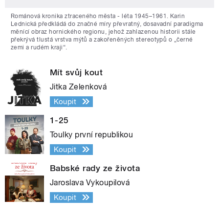
Románová kronika ztraceného města - léta 1945–1961. Karin
Lednická předkládá do značné míry převratný, dosavadní paradigma
měnící obraz hornického regionu, jehož zahlazenou historii stále
překrývá tlustá vrstva mýtů a zakořeněných stereotypů o „černé
zemi a rudém kraji“.
Mít svůj kout
Jitka Zelenková
Koupit
1-25
Toulky první republikou
Koupit
Babské rady ze života
Jaroslava Vykoupilová
Koupit