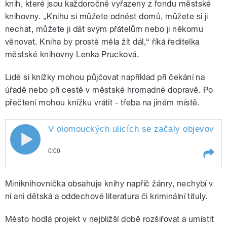
knih, které jsou každoročně vyřazeny z fondu městské
knihovny. „Knihu si můžete odnést domů, můžete si ji
nechat, můžete ji dát svým přátelům nebo ji někomu
věnovat. Kniha by prostě měla žít dál,“ říká ředitelka
městské knihovny Lenka Prucková.
Lidé si knížky mohou půjčovat například při čekání na
úřadě nebo při cestě v městské hromadné dopravě. Po
přečtení mohou knížku vrátit - třeba na jiném místě.
V olomouckých ulicích se začaly objevovat p
V olomouckých ulicích se začaly
0:00
objevovat průhledné boxy z plexiskla
Play /
Mazalová.
V olomouckých ulicích se začaly
plné knížek. Jednu z nich šla
Miniknihovnička obsahuje knihy napříč žánry, nechybí v
objevovat průhledné boxy z
plexiskla plné knížek. Jednu z
ní ani dětská a oddechové literatura či kriminální tituly.
obhlédnout Blanka Mazalová.
nich šla obhlédnout Blanka
Město hodlá projekt v nejbližší době rozšiřovat a umístit