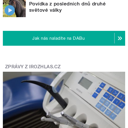
Povídka z posledních dnů druhé
světové války
Jak nás naladíte na DABu
ZPRÁVY Z IROZHLAS.CZ