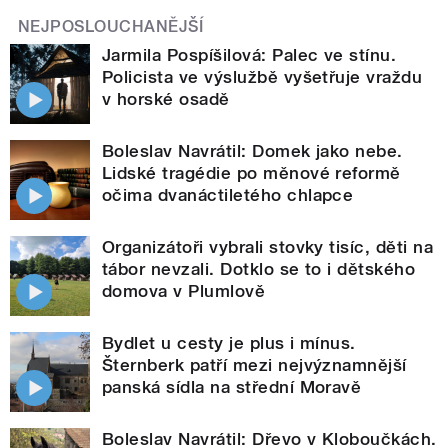
NEJPOSLOUCHANĚJŠÍ
Jarmila Pospíšilová: Palec ve stínu.
Policista ve výslužbě vyšetřuje vraždu
v horské osadě
Boleslav Navrátil: Domek jako nebe.
Lidské tragédie po měnové reformě
očima dvanáctiletého chlapce
Organizátoři vybrali stovky tisíc, děti na
tábor nevzali. Dotklo se to i dětského
domova v Plumlově
Bydlet u cesty je plus i mínus.
Šternberk patří mezi nejvýznamnější
panská sídla na střední Moravě
Boleslav Navrátil: Dřevo v Kloboučkách.