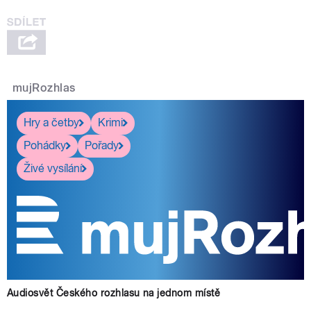
mujRozhlas
Hry a četby
Krimi
Pohádky
Pořady
Živé vysílání
Audiosvět Českého rozhlasu na jednom místě