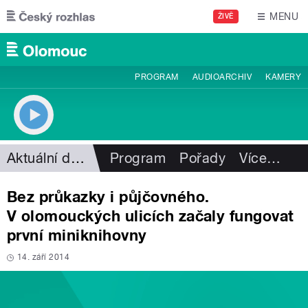
Přejít k hlavnímu obsahu
MENU
ŽIVĚ
PROGRAM
AUDIOARCHIV
KAMERY
Aktuální dění
Program
Pořady
Více
…
Bez průkazky i půjčovného.
V olomouckých ulicích začaly fungovat
první miniknihovny
14. září 2014