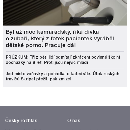
Byl až moc kamarádský, říká dívka
o zubaři, který z fotek pacientek vyráběl
dětské porno. Pracuje dál
PRŮZKUM: Tři z pěti lidí odmítají zkrácení povinné školní
docházky na 8 let. Proti jsou nejvíc mladí
Jed místo voňavky a pohádka o katedrále. Útok ruských
travičů Skripal přežil, pak zmizel
Český rozhlas
O nás