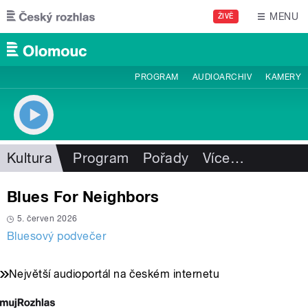
Přejít k hlavnímu obsahu
MENU
ŽIVĚ
PROGRAM
AUDIOARCHIV
KAMERY
Kultura
Program
Pořady
Více
…
Blues For Neighbors
5. červen 2026
Bluesový podvečer
Největší audioportál na českém internetu