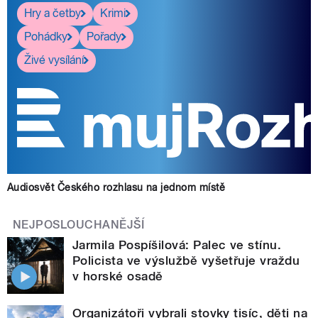
Hry a četby
Krimi
Pohádky
Pořady
Živé vysílání
Audiosvět Českého rozhlasu na jednom místě
NEJPOSLOUCHANĚJŠÍ
Jarmila Pospíšilová: Palec ve stínu.
Policista ve výslužbě vyšetřuje vraždu
v horské osadě
Organizátoři vybrali stovky tisíc, děti na