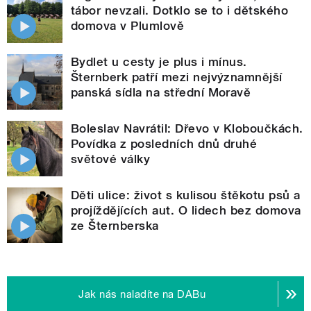
tábor nevzali. Dotklo se to i dětského
domova v Plumlově
Bydlet u cesty je plus i mínus.
Šternberk patří mezi nejvýznamnější
panská sídla na střední Moravě
Boleslav Navrátil: Dřevo v Kloboučkách.
Povídka z posledních dnů druhé
světové války
Děti ulice: život s kulisou štěkotu psů a
projíždějících aut. O lidech bez domova
ze Šternberska
Jak nás naladíte na DABu