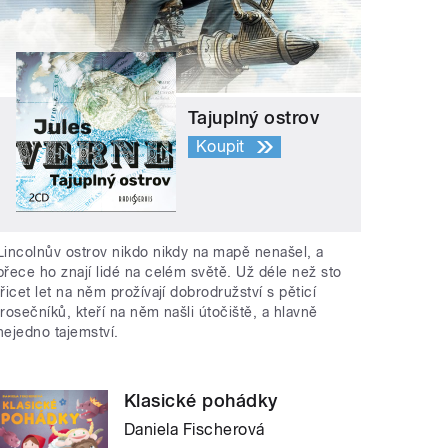
Tajuplný ostrov
Koupit
Lincolnův ostrov nikdo nikdy na mapě nenašel, a
přece ho znají lidé na celém světě. Už déle než sto
třicet let na něm prožívají dobrodružství s pěticí
trosečníků, kteří na něm našli útočiště, a hlavně
nejedno tajemství.
Klasické pohádky
Daniela Fischerová