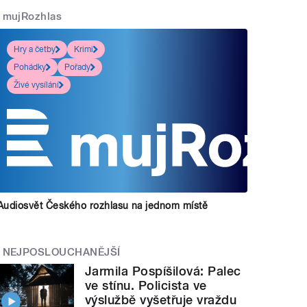
mujRozhlas
Hry a četby
Krimi
Pohádky
Pořady
Živé vysílání
Audiosvět Českého rozhlasu na jednom místě
NEJPOSLOUCHANĚJŠÍ
Jarmila Pospíšilová: Palec
ve stínu. Policista ve
výslužbě vyšetřuje vraždu