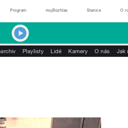
Program
mujRozhlas
Stanice
O r
archiv
Playlisty
Lidé
Kamery
O nás
Jak 