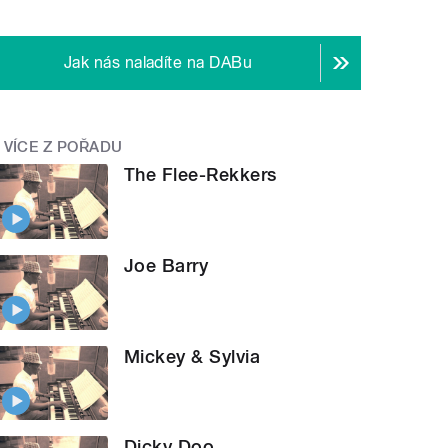
Jak nás naladíte na DABu
VÍCE Z POŘADU
The Flee-Rekkers
Joe Barry
Mickey & Sylvia
Dicky Doo