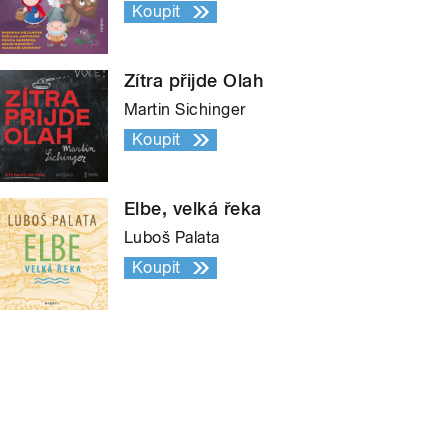
Koupit
Zítra přijde Olah
Martin Sichinger
Koupit
Elbe, velká řeka
Luboš Palata
Koupit