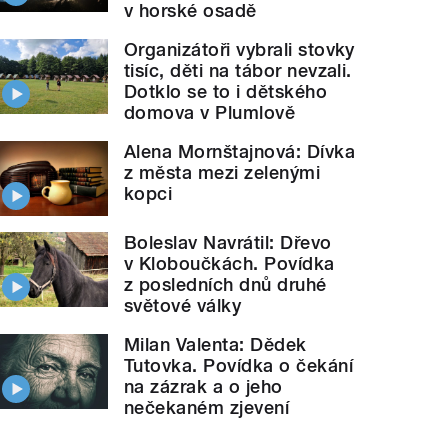
v horské osadě
Organizátoři vybrali stovky
tisíc, děti na tábor nevzali.
Dotklo se to i dětského
domova v Plumlově
Alena Mornštajnová: Dívka
z města mezi zelenými
kopci
Boleslav Navrátil: Dřevo
v Kloboučkách. Povídka
z posledních dnů druhé
světové války
Milan Valenta: Dědek
Tutovka. Povídka o čekání
na zázrak a o jeho
nečekaném zjevení