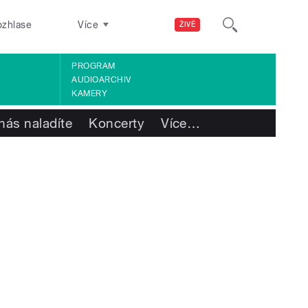
ozhlase
Více
ŽIVĚ
PROGRAM
AUDIOARCHIV
KAMERY
nás naladíte
Koncerty
Více
…