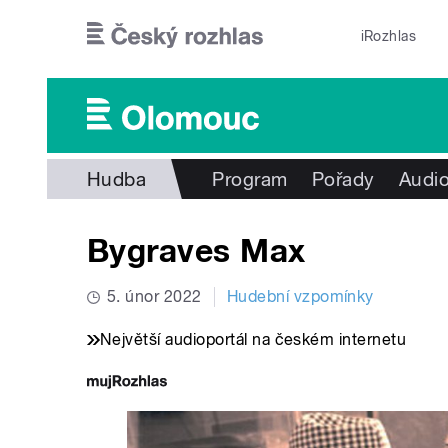
Přejít k hlavnímu obsahu
iRozhlas
Hudba
Program
Pořady
Audio
Bygraves Max
5. únor 2022
Hudební vzpomínky
Největší audioportál na českém internetu