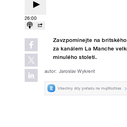
26:00
Zavzpomínejte na britského
za kanálem La Manche velké
minulého století.
autor:
Jaroslav Wykrent
Všechny díly pořadu na mujRozhlas