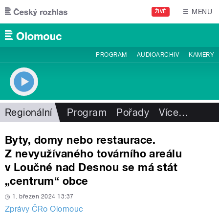
Přejít k hlavnímu obsahu
MENU
ŽIVĚ
PROGRAM
AUDIOARCHIV
KAMERY
Regionální
Program
Pořady
Více
…
Byty, domy nebo restaurace.
Z nevyužívaného továrního areálu
v Loučné nad Desnou se má stát
„centrum“ obce
1. březen 2024 13:37
Zprávy ČRo Olomouc