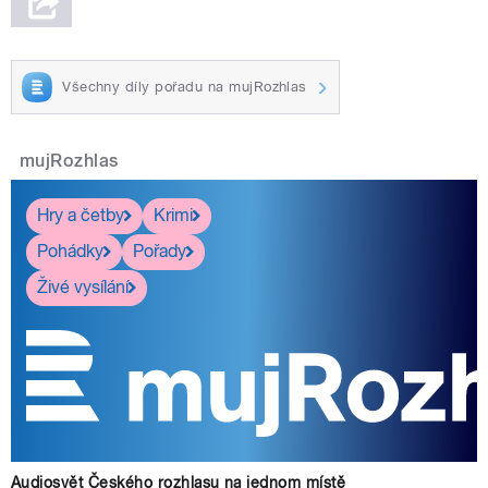
Všechny díly pořadu na mujRozhlas
mujRozhlas
Hry a četby
Krimi
Pohádky
Pořady
Živé vysílání
Audiosvět Českého rozhlasu na jednom místě