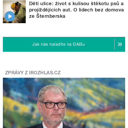
Děti ulice: život s kulisou štěkotu psů a
projíždějících aut. O lidech bez domova
ze Šternberska
Jak nás naladíte na DABu
ZPRÁVY Z IROZHLAS.CZ