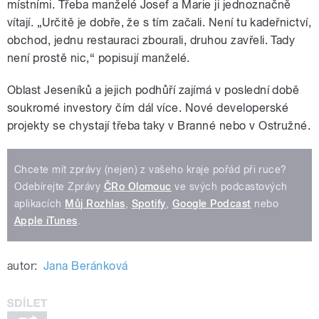
místními. Třeba manželé Josef a Marie ji jednoznačně
vítají. „Určitě je dobře, že s tím začali. Není tu kadeřnictví,
obchod, jednu restauraci zbourali, druhou zavřeli. Tady
není prostě nic,“ popisují manželé.
Oblast Jeseníků a jejich podhůří zajímá v poslední době
soukromé investory čím dál více. Nové developerské
projekty se chystají třeba taky v Branné nebo v Ostružné.
Chcete mít zprávy (nejen) z vašeho kraje pořád při ruce?
Odebírejte Zprávy
ČRo Olomouc
ve svých podcastových
aplikacích
Můj Rozhlas
,
Spotify
,
Google Podcast
nebo
Apple iTunes
.
autor:
Jana Beránková