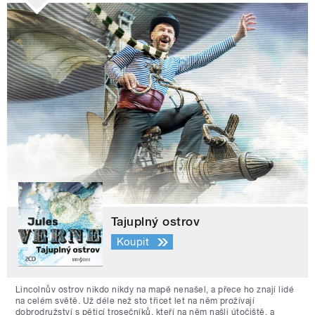
Tajuplný ostrov
Koupit
Lincolnův ostrov nikdo nikdy na mapě nenašel, a přece ho znají lidé
na celém světě. Už déle než sto třicet let na něm prožívají
dobrodružství s pěticí trosečníků, kteří na něm našli útočiště, a