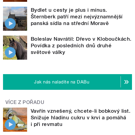
Bydlet u cesty je plus i mínus.
Šternberk patří mezi nejvýznamnější
panská sídla na střední Moravě
Boleslav Navrátil: Dřevo v Kloboučkách.
Povídka z posledních dnů druhé
světové války
Jak nás naladíte na DABu
VÍCE Z POŘADU
Vavřín vznešený, chcete-li bobkový list.
Snižuje hladinu cukru v krvi a pomáhá
i při revmatu