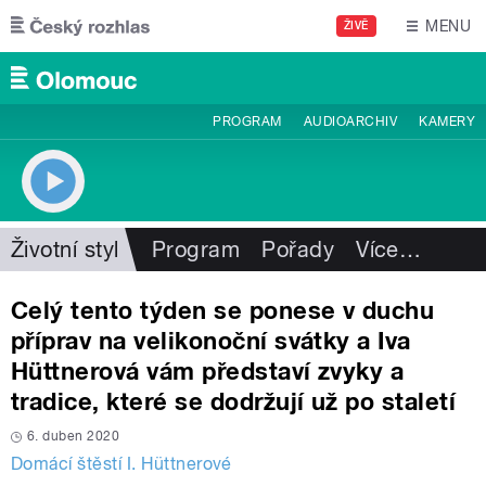
Přejít k hlavnímu obsahu
MENU
ŽIVĚ
PROGRAM
AUDIOARCHIV
KAMERY
Životní styl
Program
Pořady
Více
…
Celý tento týden se ponese v duchu
příprav na velikonoční svátky a Iva
Hüttnerová vám představí zvyky a
tradice, které se dodržují už po staletí
6. duben 2020
Domácí štěstí I. Hüttnerové