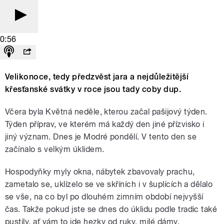
0:56
Velikonoce, tedy předzvěst jara a nejdůležitější
křesťanské svátky v roce jsou tady coby dup.
Včera byla Květná neděle, kterou začal pašijový týden.
Týden příprav, ve kterém má každý den jiné přízvisko i
jiný význam. Dnes je Modré pondělí. V tento den se
začínalo s velkým úklidem.
Hospodyňky myly okna, nábytek zbavovaly prachu,
zametalo se, uklízelo se ve skříních i v šuplících a dělalo
se vše, na co byl po dlouhém zimním období nejvyšší
čas. Takže pokud jste se dnes do úklidu podle tradic také
pustily, ať vám to jde hezky od ruky, milé dámy.