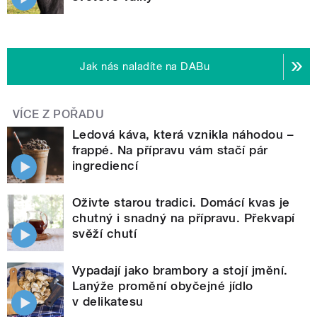
Jak nás naladíte na DABu
VÍCE Z POŘADU
Ledová káva, která vznikla náhodou –
frappé. Na přípravu vám stačí pár
ingrediencí
Oživte starou tradici. Domácí kvas je
chutný i snadný na přípravu. Překvapí
svěží chutí
Vypadají jako brambory a stojí jmění.
Lanýže promění obyčejné jídlo
v delikatesu