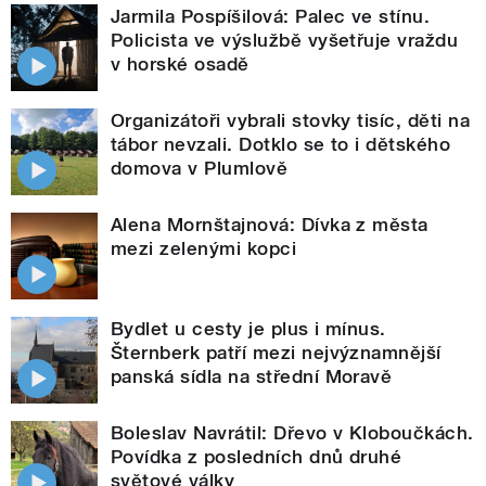
Jarmila Pospíšilová: Palec ve stínu.
Policista ve výslužbě vyšetřuje vraždu
v horské osadě
Organizátoři vybrali stovky tisíc, děti na
tábor nevzali. Dotklo se to i dětského
domova v Plumlově
Alena Mornštajnová: Dívka z města
mezi zelenými kopci
Bydlet u cesty je plus i mínus.
Šternberk patří mezi nejvýznamnější
panská sídla na střední Moravě
Boleslav Navrátil: Dřevo v Kloboučkách.
Povídka z posledních dnů druhé
světové války