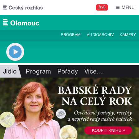
Přejít k hlavnímu obsahu
MENU
ŽIVĚ
PROGRAM
AUDIOARCHIV
KAMERY
Jídlo
Program
Pořady
Více
…