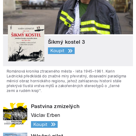
Šikmý kostel 3
Koupit
Románová kronika ztraceného města - léta 1945–1961. Karin
Lednická předkládá do značné míry převratný, dosavadní paradigma
měnící obraz hornického regionu, jehož zahlazenou historii stále
překrývá tlustá vrstva mýtů a zakořeněných stereotypů o „černé
zemi a rudém kraji“.
Pastvina zmizelých
Václav Erben
Koupit
Válečný pilot