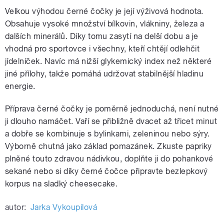
Velkou výhodou černé čočky je její výživová hodnota.
Obsahuje vysoké množství bílkovin, vlákniny, železa a
dalších minerálů. Díky tomu zasytí na delší dobu a je
vhodná pro sportovce i všechny, kteří chtějí odlehčit
jídelníček. Navíc má nižší glykemický index než některé
jiné přílohy, takže pomáhá udržovat stabilnější hladinu
energie.
Příprava černé čočky je poměrně jednoduchá, není nutné
ji dlouho namáčet. Vaří se přibližně dvacet až třicet minut
a dobře se kombinuje s bylinkami, zeleninou nebo sýry.
Výborně chutná jako základ pomazánek. Zkuste papriky
plněné touto zdravou nádivkou, doplňte ji do pohankové
sekané nebo si díky černé čočce připravte bezlepkový
korpus na sladký cheesecake.
autor:
Jarka Vykoupilová