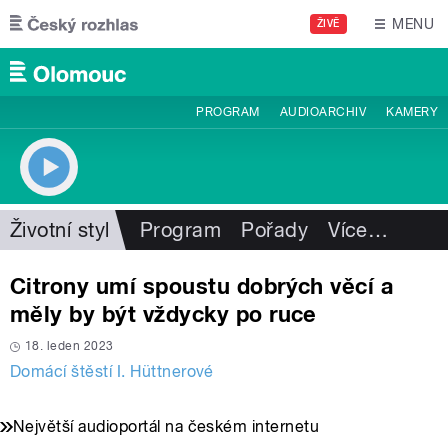
Přejít k hlavnímu obsahu
MENU
ŽIVĚ
PROGRAM
AUDIOARCHIV
KAMERY
Životní styl
Program
Pořady
Více
…
Citrony umí spoustu dobrých věcí a
měly by být vždycky po ruce
18. leden 2023
Domácí štěstí I. Hüttnerové
Největší audioportál na českém internetu