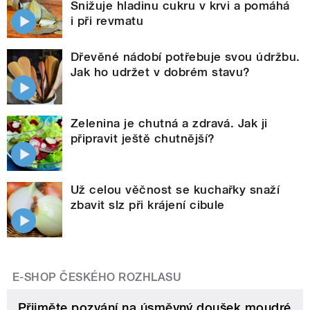
Snižuje hladinu cukru v krvi a pomáhá
i při revmatu
Dřevěné nádobí potřebuje svou údržbu.
Jak ho udržet v dobrém stavu?
Zelenina je chutná a zdravá. Jak ji
připravit ještě chutnější?
Už celou věčnost se kuchařky snaží
zbavit slz při krájení cibule
E-SHOP ČESKÉHO ROZHLASU
Přijměte pozvání na úsměvný doušek moudré