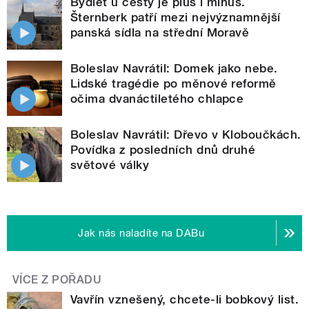
Bydlet u cesty je plus i mínus.
Šternberk patří mezi nejvýznamnější
panská sídla na střední Moravě
Boleslav Navrátil: Domek jako nebe.
Lidské tragédie po měnové reformě
očima dvanáctiletého chlapce
Boleslav Navrátil: Dřevo v Kloboučkách.
Povídka z posledních dnů druhé
světové války
Jak nás naladíte na DABu
VÍCE Z POŘADU
Vavřín vznešený, chcete-li bobkový list.