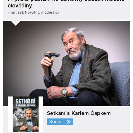
člověčiny.
František Novotný, moderátor
Setkání s Karlem Čapkem
Koupit