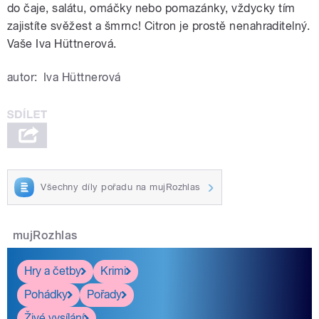
do čaje, salátu, omáčky nebo pomazánky, vždycky tím
zajistíte svěžest a šmrnc! Citron je prostě nenahraditelný.
Vaše Iva Hüttnerová.
autor:
Iva Hüttnerová
Všechny díly pořadu na mujRozhlas
mujRozhlas
Hry a četby
Krimi
Pohádky
Pořady
Živé vysílání