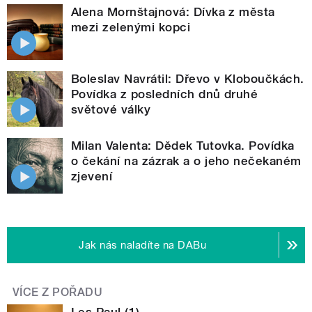
Alena Mornštajnová: Dívka z města
mezi zelenými kopci
Boleslav Navrátil: Dřevo v Kloboučkách.
Povídka z posledních dnů druhé
světové války
Milan Valenta: Dědek Tutovka. Povídka
o čekání na zázrak a o jeho nečekaném
zjevení
Jak nás naladíte na DABu
VÍCE Z POŘADU
Les Paul (1)