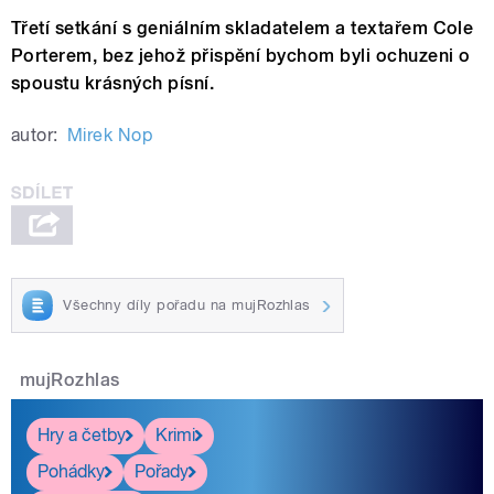
Třetí setkání s geniálním skladatelem a textařem Cole
Porterem, bez jehož přispění bychom byli ochuzeni o
spoustu krásných písní.
autor:
Mirek Nop
Všechny díly pořadu na mujRozhlas
mujRozhlas
Hry a četby
Krimi
Pohádky
Pořady