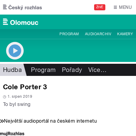
Přejít k hlavnímu obsahu
MENU
ŽIVĚ
PROGRAM
AUDIOARCHIV
KAMERY
Hudba
Program
Pořady
Více
…
Cole Porter 3
1. srpen 2019
To byl swing
Největší audioportál na českém internetu