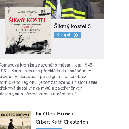
Šikmý kostel 3
Koupit
Románová kronika ztraceného města - léta 1945–
1961. Karin Lednická předkládá do značné míry
převratný, dosavadní paradigma měnící obraz
hornického regionu, jehož zahlazenou historii stále
překrývá tlustá vrstva mýtů a zakořeněných
stereotypů o „černé zemi a rudém kraji“.
6x Otec Brown
Gilbert Keith Chesterton