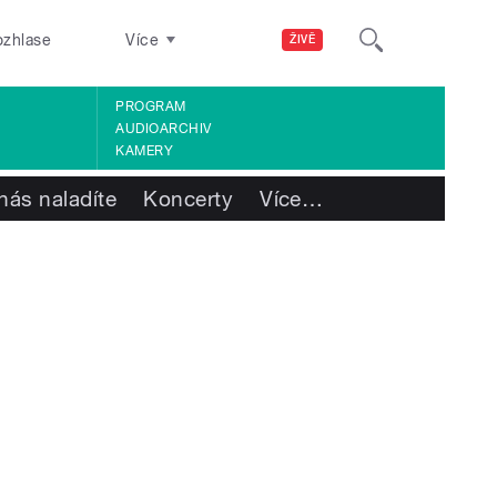
ozhlase
Více
ŽIVĚ
PROGRAM
AUDIOARCHIV
KAMERY
nás naladíte
Koncerty
Více
…