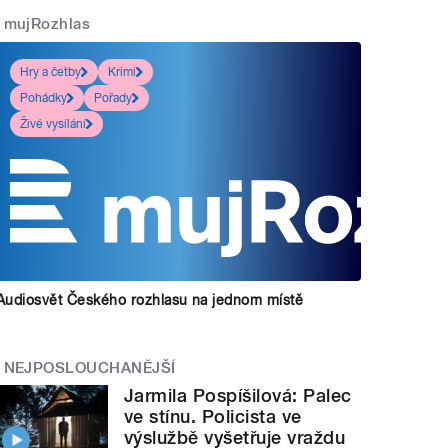
mujRozhlas
Hry a četby
Krimi
Pohádky
Pořady
Živé vysílání
Audiosvět Českého rozhlasu na jednom místě
NEJPOSLOUCHANĚJŠÍ
Jarmila Pospíšilová: Palec
ve stínu. Policista ve
výslužbě vyšetřuje vraždu