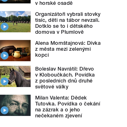
v horské osadě
Organizátoři vybrali stovky
tisíc, děti na tábor nevzali.
Dotklo se to i dětského
domova v Plumlově
Alena Mornštajnová: Dívka
z města mezi zelenými
kopci
Boleslav Navrátil: Dřevo
v Kloboučkách. Povídka
z posledních dnů druhé
světové války
Milan Valenta: Dědek
Tutovka. Povídka o čekání
na zázrak a o jeho
nečekaném zjevení