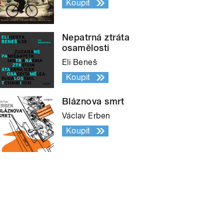
Koupit
Nepatrná ztráta
osamělosti
Eli Beneš
Koupit
Bláznova smrt
Václav Erben
Koupit