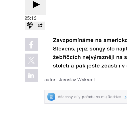
25:13
Zavzpomínáme na americko
Stevens, jejíž songy šlo naj
žebříčcích nejvýrazněji na 
století a pak ještě zčásti i v
autor:
Jaroslav Wykrent
Všechny díly pořadu na mujRozhlas