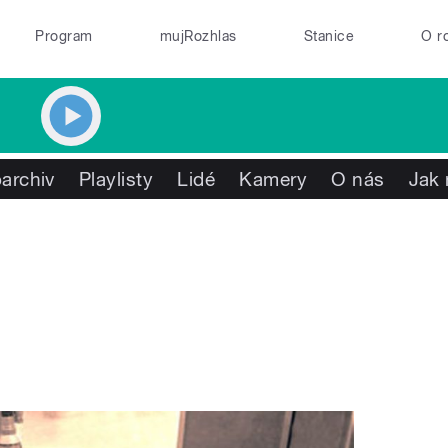
Program
mujRozhlas
Stanice
O r
archiv
Playlisty
Lidé
Kamery
O nás
Jak 