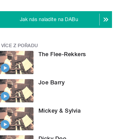
Jak nás naladíte na DABu
VÍCE Z POŘADU
The Flee-Rekkers
Joe Barry
Mickey & Sylvia
Dicky Doo