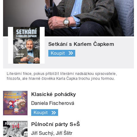
Setkání s Karlem Čapkem
Koupit
Literární fikce, pokus přiblížit literární nadsázkou spisovatele,
filozofa, ale hlavně člověka Karla Čapka trochu jinou formou.
Klasické pohádky
Daniela Fischerová
Koupit
Půlnoční párty S+Š
Jiří Suchý, Jiří Šlitr