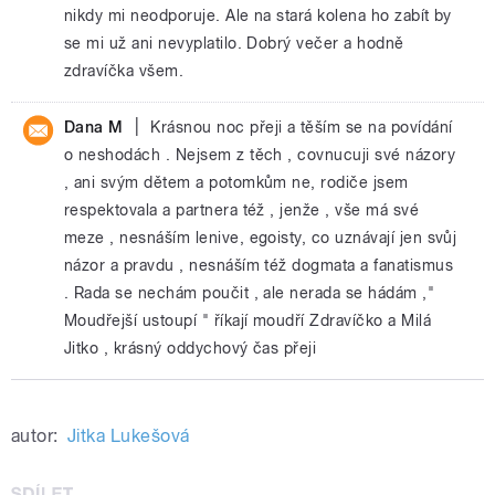
nikdy mi neodporuje. Ale na stará kolena ho zabít by
se mi už ani nevyplatilo. Dobrý večer a hodně
zdravíčka všem.
|
Dana M
Krásnou noc přeji a těším se na povídání
o neshodách . Nejsem z těch , covnucuji své názory
, ani svým dětem a potomkům ne, rodiče jsem
respektovala a partnera též , jenže , vše má své
meze , nesnáším lenive, egoisty, co uznávají jen svůj
názor a pravdu , nesnáším též dogmata a fanatismus
. Rada se nechám poučit , ale nerada se hádám ,"
Moudřejší ustoupí " říkají moudří Zdravíčko a Milá
Jitko , krásný oddychový čas přeji
autor:
Jitka Lukešová