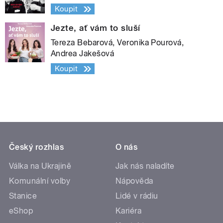
Koupit
Jezte, ať vám to sluší
Tereza Bebarová, Veronika Pourová,
Andrea Jakešová
Koupit
Český rozhlas
O nás
Válka na Ukrajině
Jak nás naladíte
Komunální volby
Nápověda
Stanice
Lidé v rádiu
eShop
Kariéra