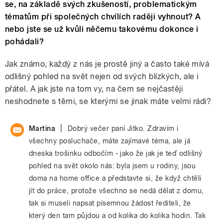
se, na základě svých zkušeností, problematickým
tématům při společných chvílích raději vyhnout? A
nebo jste se už kvůli něčemu takovému dokonce i
pohádali?
Jak známo, každý z nás je prostě jiný a často také mívá
odlišný pohled na svět nejen od svých blízkých, ale i
přátel. A jak jste na tom vy, na čem se nejčastěji
neshodnete s těmi, se kterými se jinak máte velmi rádi?
|
Martina
Dobrý večer paní Jitko. Zdravím i
všechny posluchače, máte zajímavé téma, ale já
dneska trošinku odbočím - jako že jak je teď odlišný
pohled na svět okolo nás: byla jsem u rodiny, jsou
doma na home office a představte si, že když chtěli
jít do práce, protože všechno se nedá dělat z domu,
tak si museli napsat písemnou žádost řediteli, že
který den tam půjdou a od kolika do kolika hodin. Tak