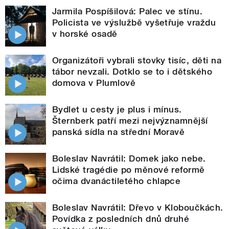
Jarmila Pospíšilová: Palec ve stínu.
Policista ve výslužbě vyšetřuje vraždu
v horské osadě
Organizátoři vybrali stovky tisíc, děti na
tábor nevzali. Dotklo se to i dětského
domova v Plumlově
Bydlet u cesty je plus i mínus.
Šternberk patří mezi nejvýznamnější
panská sídla na střední Moravě
Boleslav Navrátil: Domek jako nebe.
Lidské tragédie po měnové reformě
očima dvanáctiletého chlapce
Boleslav Navrátil: Dřevo v Kloboučkách.
Povídka z posledních dnů druhé