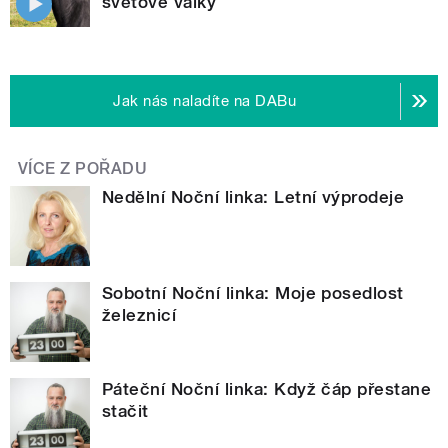
světové války
Jak nás naladíte na DABu
VÍCE Z POŘADU
Nedělní Noční linka: Letní výprodeje
Sobotní Noční linka: Moje posedlost
železnicí
Páteční Noční linka: Když čáp přestane
stačit