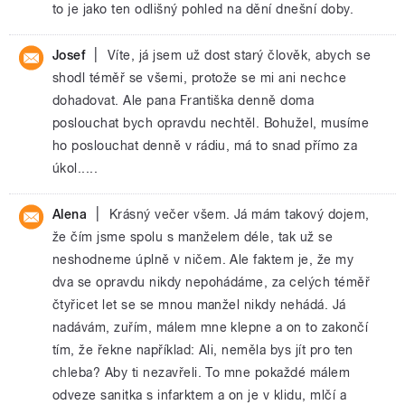
to je jako ten odlišný pohled na dění dnešní doby.
|
Josef
Víte, já jsem už dost starý člověk, abych se
shodl téměř se všemi, protože se mi ani nechce
dohadovat. Ale pana Františka denně doma
poslouchat bych opravdu nechtěl. Bohužel, musíme
ho poslouchat denně v rádiu, má to snad přímo za
úkol.....
|
Alena
Krásný večer všem. Já mám takový dojem,
že čím jsme spolu s manželem déle, tak už se
neshodneme úplně v ničem. Ale faktem je, že my
dva se opravdu nikdy nepohádáme, za celých téměř
čtyřicet let se se mnou manžel nikdy nehádá. Já
nadávám, zuřím, málem mne klepne a on to zakončí
tím, že řekne například: Ali, neměla bys jít pro ten
chleba? Aby ti nezavřeli. To mne pokaždé málem
odveze sanitka s infarktem a on je v klidu, mlčí a