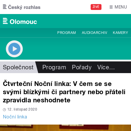
Přejít k hlavnímu obsahu
MENU
ŽIVĚ
PROGRAM
AUDIOARCHIV
KAMERY
Společnost
Program
Pořady
Více
…
Čtvrteční Noční linka: V čem se se
svými blízkými či partnery nebo přáteli
zpravidla neshodnete
12. listopad 2020
Noční linka