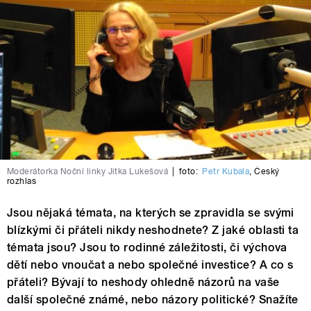
Moderátorka Noční linky Jitka Lukešová
|
foto:
Petr Kubala
,
Český
rozhlas
Jsou nějaká témata, na kterých se zpravidla se svými
blízkými či přáteli nikdy neshodnete? Z jaké oblasti ta
témata jsou? Jsou to rodinné záležitosti, či výchova
dětí nebo vnoučat a nebo společné investice? A co s
přáteli? Bývají to neshody ohledně názorů na vaše
další společné známé, nebo názory politické? Snažíte