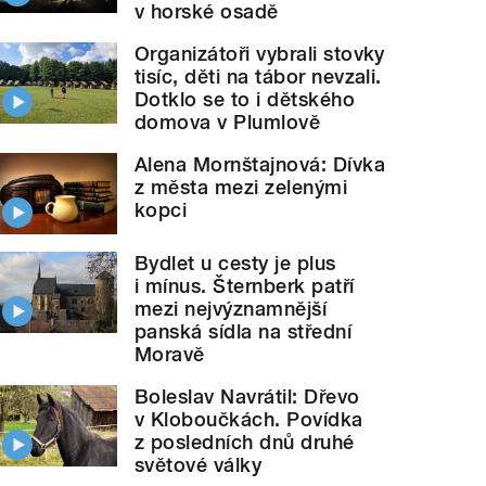
v horské osadě
Organizátoři vybrali stovky
tisíc, děti na tábor nevzali.
Dotklo se to i dětského
domova v Plumlově
Alena Mornštajnová: Dívka
z města mezi zelenými
kopci
Bydlet u cesty je plus
i mínus. Šternberk patří
mezi nejvýznamnější
panská sídla na střední
Moravě
Boleslav Navrátil: Dřevo
v Kloboučkách. Povídka
z posledních dnů druhé
světové války