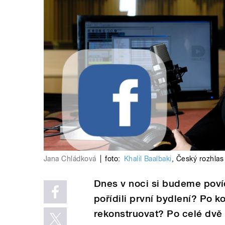
Jana Chládková
|
foto:
Khalil Baalbaki
,
Český rozhlas
Dnes v noci si budeme povíd
pořídili první bydlení? Po k
rekonstruovat? Po celé dvě 