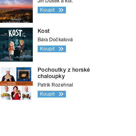
Jiří Dušek a kol.
Koupit
Kost
Bára Dočkalová
Koupit
Pochoutky z horské
chaloupky
Patrik Rozehnal
Koupit