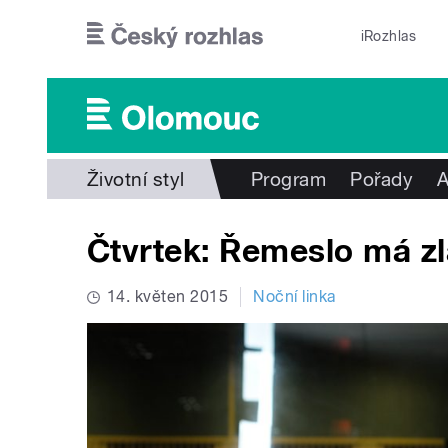
Přejít k hlavnímu obsahu
iRozhlas
Životní styl
Program
Pořady
A
Čtvrtek: Řemeslo má z
14. květen 2015
Noční linka