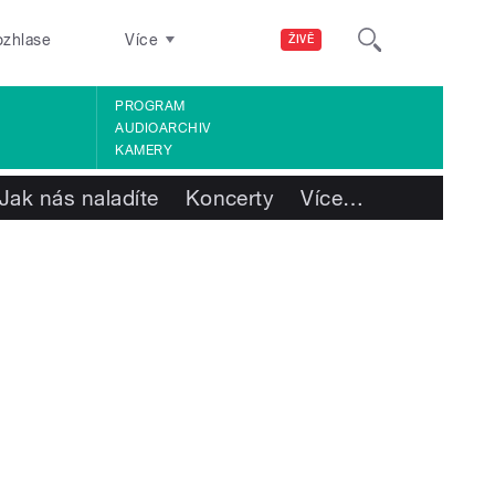
ozhlase
Více
ŽIVĚ
PROGRAM
AUDIOARCHIV
KAMERY
Jak nás naladíte
Koncerty
Více
…