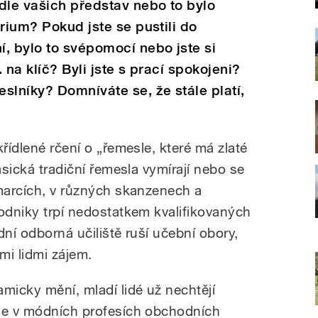
dle vašich představ nebo to bylo
rium? Pokud jste se pustili do
, bylo to svépomocí nebo jste si
. na klíč? Byli jste s prací spokojeni?
slníky? Domníváte se, že stále platí,
křídlené rčení o „řemesle, které má zlaté
asická tradiční řemesla vymírají nebo se
rmarcích, v různých skanzenech a
podniky trpí nedostatkem kvalifikovaných
dní odborná učiliště ruší učební obory,
mi lidmi zájem.
micky mění, mladí lidé už nechtějí
 se v módních profesích obchodních