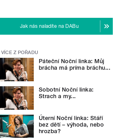
Jak nás naladíte na DABu
VÍCE Z POŘADU
Páteční Noční linka: Můj
brácha má príma bráchu...
Sobotní Noční linka:
Strach a my...
Úterní Noční linka: Stáří
bez dětí – výhoda, nebo
hrozba?