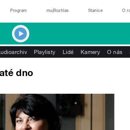
Program
mujRozhlas
Stanice
O r
udioarchiv
Playlisty
Lidé
Kamery
O nás
laté dno