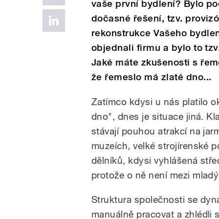
vaše první bydlení? Bylo po
dočasné řešení, tzv. provizó
rekonstrukce Vašeho bydlení
objednali firmu a bylo to tzv
Jaké máte zkušenosti s řeme
že řemeslo má zlaté dno...
Zatímco kdysi u nás platilo o
dno", dnes je situace jiná. Kl
stávají pouhou atrakcí na ja
muzeích, velké strojírenské 
dělníků, kdysi vyhlášená stře
protože o ně není mezi mladý
Struktura společnosti se dyna
manuálně pracovat a zhlédli