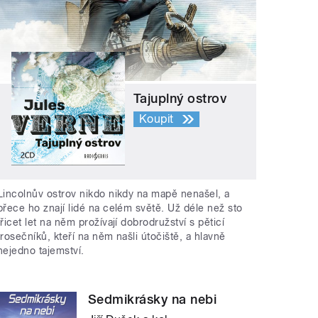
Tajuplný ostrov
Koupit
Lincolnův ostrov nikdo nikdy na mapě nenašel, a
přece ho znají lidé na celém světě. Už déle než sto
třicet let na něm prožívají dobrodružství s pěticí
trosečníků, kteří na něm našli útočiště, a hlavně
nejedno tajemství.
Sedmikrásky na nebi