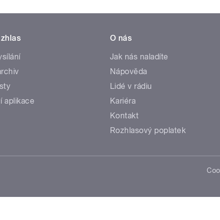
zhlas
O nás
ysílání
Jak nás naladíte
rchiv
Nápověda
sty
Lidé v rádiu
í aplikace
Kariéra
Kontakt
Rozhlasový poplatek
Coo