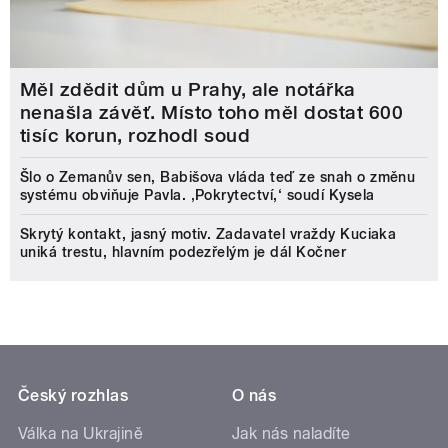
Měl zdědit dům u Prahy, ale notářka
nenašla závěť. Místo toho měl dostat 600
tisíc korun, rozhodl soud
Šlo o Zemanův sen, Babišova vláda teď ze snah o změnu
systému obviňuje Pavla. ‚Pokrytectví,‘ soudí Kysela
Skrytý kontakt, jasný motiv. Zadavatel vraždy Kuciaka
uniká trestu, hlavním podezřelým je dál Kočner
Český rozhlas
O nás
Válka na Ukrajině
Jak nás naladíte