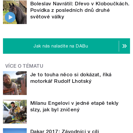
Boleslav Navrátil: Dřevo v Kloboučkách.
Povídka z posledních dnů druhé
světové války
Jak nás naladíte na DABu
VÍCE O TÉMATU
Je to touha něco si dokázat, říká
motorkář Rudolf Lhotský
Milanu Engelovi v jedné etapě tekly
slzy, jak byl zničený
Dakar 2017: Závodníci v cíli