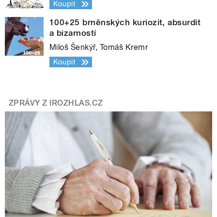
Koupit
100+25 brněnských kuriozit, absurdit
a bizarností
Miloš Šenkýř, Tomáš Kremr
Koupit
ZPRÁVY Z IROZHLAS.CZ