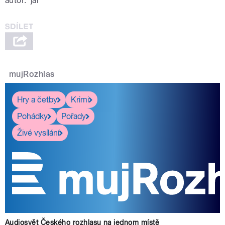
autor:
jař
mujRozhlas
Hry a četby
Krimi
Pohádky
Pořady
Živé vysílání
Audiosvět Českého rozhlasu na jednom místě