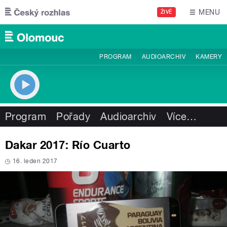
Přejít k hlavnímu obsahu
MENU
ŽIVĚ
PROGRAM
AUDIOARCHIV
KAMERY
Program
Pořady
Audioarchiv
Více
…
Dakar 2017: Río Cuarto
16. leden 2017