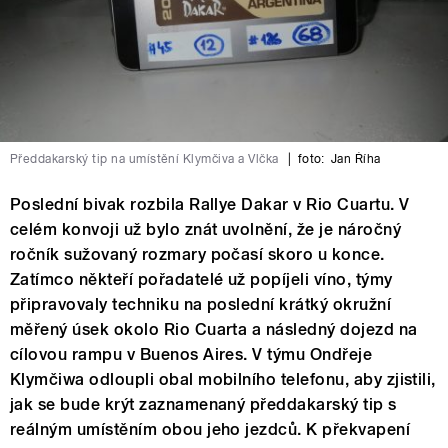
Předdakarský tip na umístění Klymčiva a Vlčka
|
foto:
Jan Říha
Poslední bivak rozbila Rallye Dakar v Rio Cuartu. V
celém konvoji už bylo znát uvolnění, že je náročný
ročník sužovaný rozmary počasí skoro u konce.
Zatímco někteří pořadatelé už popíjeli víno, týmy
připravovaly techniku na poslední krátký okružní
měřený úsek okolo Rio Cuarta a následný dojezd na
cílovou rampu v Buenos Aires. V týmu Ondřeje
Klymčiwa odloupli obal mobilního telefonu, aby zjistili,
jak se bude krýt zaznamenaný předdakarský tip s
reálným umístěním obou jeho jezdců. K překvapení