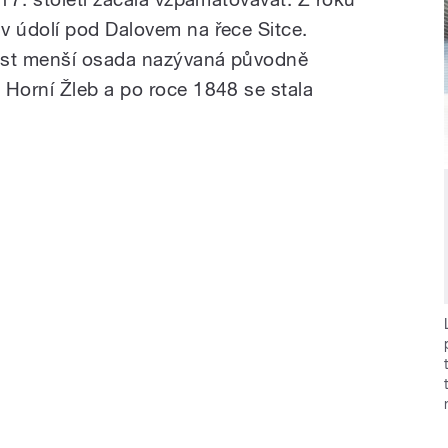
 údolí pod Dalovem na řece Sitce.
ůst menší osada nazývaná původně
Horní Žleb a po roce 1848 se stala