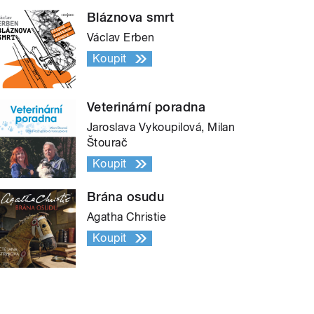
Bláznova smrt
Václav Erben
Koupit
Veterinární poradna
Jaroslava Vykoupilová, Milan
Štourač
Koupit
Brána osudu
Agatha Christie
Koupit