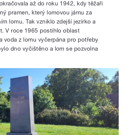
okračovala až do roku 1942, kdy těžaři
ilný pramen, který lomovou jámu za
ním lomu. Tak vzniklo zdejší jezírko a
t. V roce 1965 postihlo oblast
la voda z lomu vyčerpána pro potřeby
bylo dno vyčištěno a lom se pozvolna