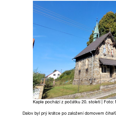
Kaple pochází z počátku 20. století | Foto:
Dalov byl prý krátce po založení domovem čihařů