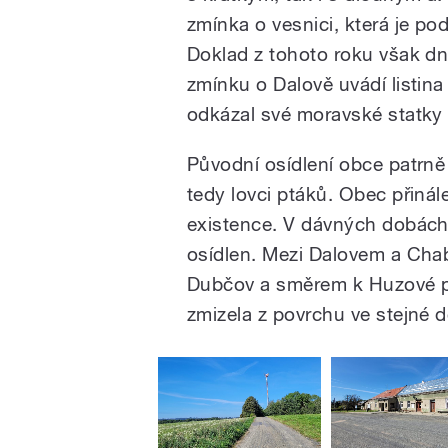
zmínka o vesnici, která je po
Doklad z tohoto roku však dne
zmínku o Dalově uvádí listina
odkázal své moravské statky v
Původní osídlení obce patrně b
tedy lovci ptáků. Obec přiná
existence. V dávných dobách
osídlen. Mezi Dalovem a Chab
Dubčov a směrem k Huzové pa
zmizela z povrchu ve stejné 