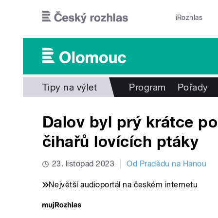
Přejít k hlavnímu obsahu
iRozhlas
Tipy na výlet
Program
Pořady
Dalov byl prý krátce 
čihařů lovících ptáky
23. listopad 2023
Od Pradědu na Hanou
Největší audioportál na českém internetu