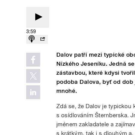
3:59
Dalov patří mezi typické ob
Nízkého Jeseníku. Jedná se
zástavbou, které kdysi tvoř
podoba Dalova, byť od dob j
mnohé.
Zdá se, že Dalov je typickou k
s osídlováním Šternberska. 
jménem zakladatele a zajímav
s krátkým, tak i s dlouhým a.