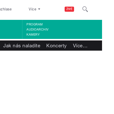
ozhlase
Více
ŽIVĚ
PROGRAM
AUDIOARCHIV
KAMERY
Jak nás naladíte
Koncerty
Více
…