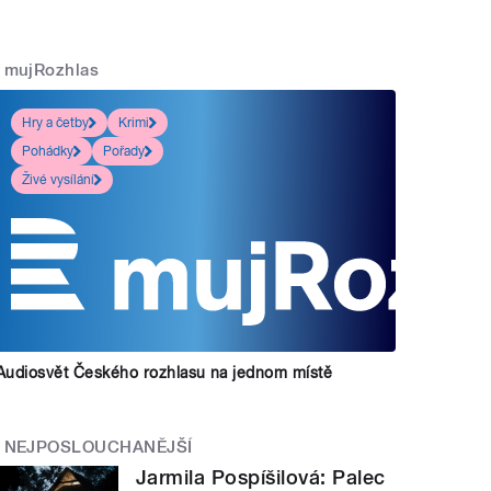
mujRozhlas
Hry a četby
Krimi
Pohádky
Pořady
Živé vysílání
Audiosvět Českého rozhlasu na jednom místě
NEJPOSLOUCHANĚJŠÍ
Jarmila Pospíšilová: Palec