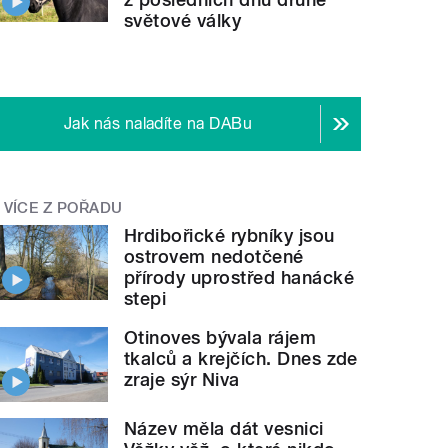
světové války
Jak nás naladíte na DABu
VÍCE Z POŘADU
Hrdibořické rybníky jsou
ostrovem nedotčené
přírody uprostřed hanácké
stepi
Otinoves bývala rájem
tkalců a krejčích. Dnes zde
zraje sýr Niva
Název měla dát vesnici