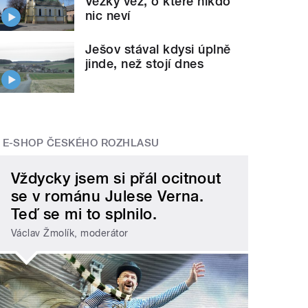
Věžky věž, o které nikdo
nic neví
Ješov stával kdysi úplně
jinde, než stojí dnes
E-SHOP ČESKÉHO ROZHLASU
Vždycky jsem si přál ocitnout
se v románu Julese Verna.
Teď se mi to splnilo.
Václav Žmolík, moderátor