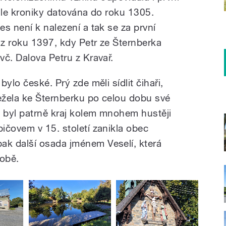
dle kroniky datována do roku 1305.
s není k nalezení a tak se za první
 z roku 1397, kdy Petr ze Šternberka
č. Dalova Petru z Kravař.
ylo české. Prý zde měli sídlit čihaři,
ležela ke Šternberku po celou dobu své
 byl patrně kraj kolem mnohem hustěji
ičovem v 15. století zanikla obec
k další osada jménem Veselí, která
době.