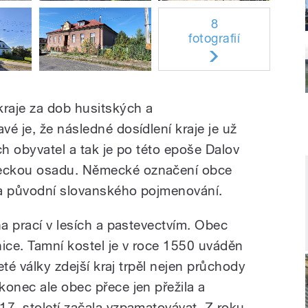
8
fotografií
kraje za dob husitských a
é je, že následné dosídlení kraje je už
ch obyvatel a tak je po této epoše Dalov
eckou osadu. Německé označení obce
na původní slovanského pojmenování.
na prací v lesích a pastevectvím. Obec
nice. Tamní kostel je v roce 1550 uváděn
leté války zdejší kraj trpěl nejen průchody
konec ale obec přece jen přežila a
17. století začala vzpamatovávat. Z roku