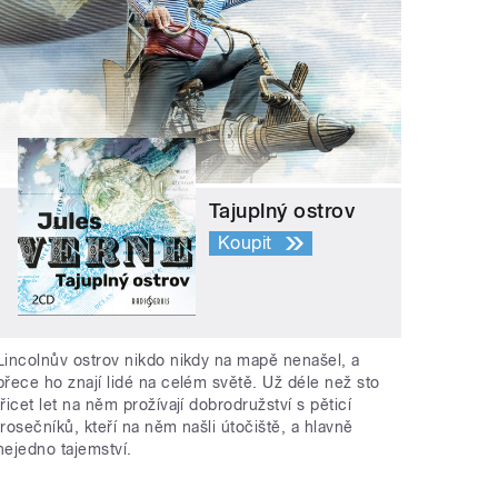
Tajuplný ostrov
Koupit
Lincolnův ostrov nikdo nikdy na mapě nenašel, a
přece ho znají lidé na celém světě. Už déle než sto
třicet let na něm prožívají dobrodružství s pěticí
trosečníků, kteří na něm našli útočiště, a hlavně
nejedno tajemství.