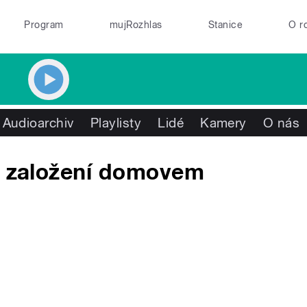
Program
mujRozhlas
Stanice
O r
Audioarchiv
Playlisty
Lidé
Kamery
O nás
po založení domovem