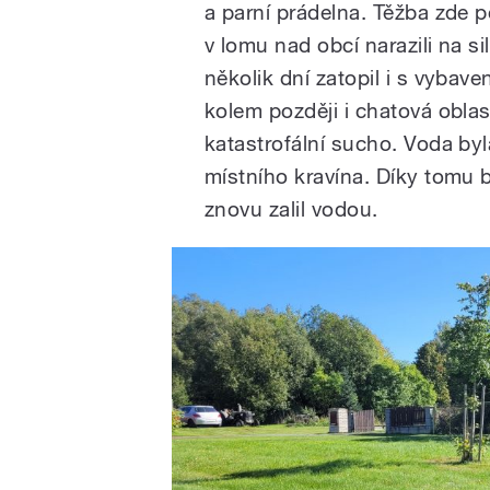
a parní prádelna. Těžba zde p
v lomu nad obcí narazili na s
několik dní zatopil i s vybave
kolem později i chatová oblas
katastrofální sucho. Voda by
místního kravína. Díky tomu 
znovu zalil vodou.