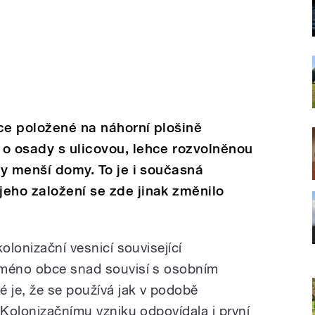
ce položené na náhorní plošině
 o osady s ulicovou, lehce rozvolněnou
ily menší domy. To je i současná
eho založení se zde jinak změnilo
olonizační vesnicí související
Jméno obce snad souvisí s osobním
é je, že se používá jak v podobě
 Kolonizačnímu vzniku odpovídala i první