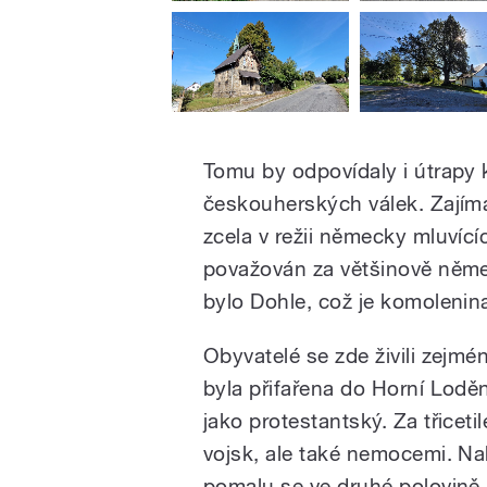
Tomu by odpovídaly i útrapy 
českouherských válek. Zajímav
zcela v režii německy mluvící
považován za většinově něm
bylo Dohle, což je komoleni
Obyvatelé se zde živili zejmé
byla přifařena do Horní Lodě
jako protestantský. Za třiceti
vojsk, ale také nemocemi. Na
pomalu se ve druhé polovině 