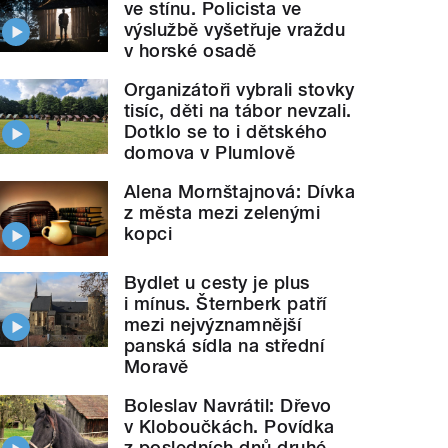
ve stínu. Policista ve
výslužbě vyšetřuje vraždu
v horské osadě
Organizátoři vybrali stovky
tisíc, děti na tábor nevzali.
Dotklo se to i dětského
domova v Plumlově
Alena Mornštajnová: Dívka
z města mezi zelenými
kopci
Bydlet u cesty je plus
i mínus. Šternberk patří
mezi nejvýznamnější
panská sídla na střední
Moravě
Boleslav Navrátil: Dřevo
v Kloboučkách. Povídka
z posledních dnů druhé