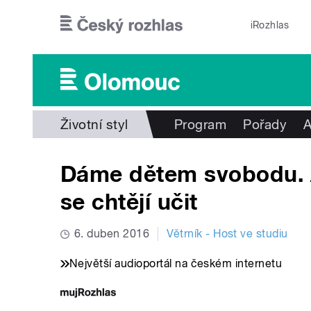
Přejít k hlavnímu obsahu
iRozhlas
Životní styl
Program
Pořady
A
Dáme dětem svobodu. A
se chtějí učit
6. duben 2016
Větrník - Host ve studiu
Největší audioportál na českém internetu