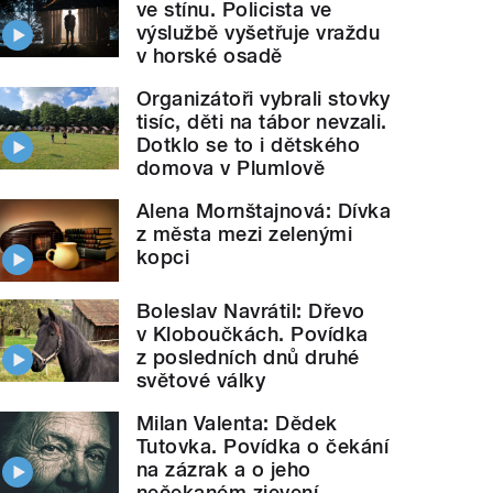
ve stínu. Policista ve
výslužbě vyšetřuje vraždu
v horské osadě
Organizátoři vybrali stovky
tisíc, děti na tábor nevzali.
Dotklo se to i dětského
domova v Plumlově
Alena Mornštajnová: Dívka
z města mezi zelenými
kopci
Boleslav Navrátil: Dřevo
v Kloboučkách. Povídka
z posledních dnů druhé
světové války
Milan Valenta: Dědek
Tutovka. Povídka o čekání
na zázrak a o jeho
nečekaném zjevení