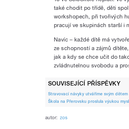
také chodit po třídě, děti spo
workshopech, při tvořivých h
pracují ve skupinách starší i
Navíc – každé dítě má vytvoře
ze schopností a zájmů dítěte,
jak a kdy se chce učit do tak
zvládnutelnou svobodu a prost
SOUVISEJÍCÍ PŘÍSPĚVKY
Stravovací návyky utváříme svým dětem
Škola na Přerovsku proslula výukou my
autor:
zos