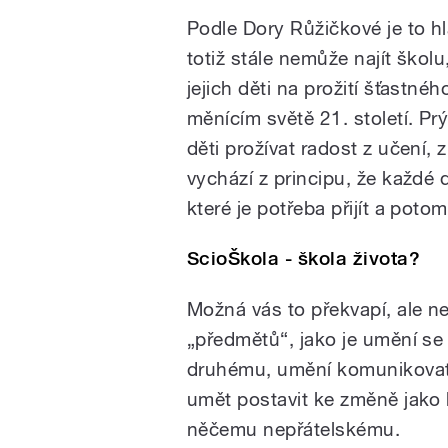
Podle Dory Růžičkové je to h
totiž stále nemůže najít školu,
jejich děti na prožití šťastné
měnícím světě 21. století. Pr
děti prožívat radost z učení,
vychází z principu, že každé d
které je potřeba přijít a potom 
ScioŠkola - škola života?
Možná vás to překvapí, ale n
„předmětů“, jako je umění se
druhému, umění komunikovat,
umět postavit ke změně jako k
něčemu nepřátelskému.