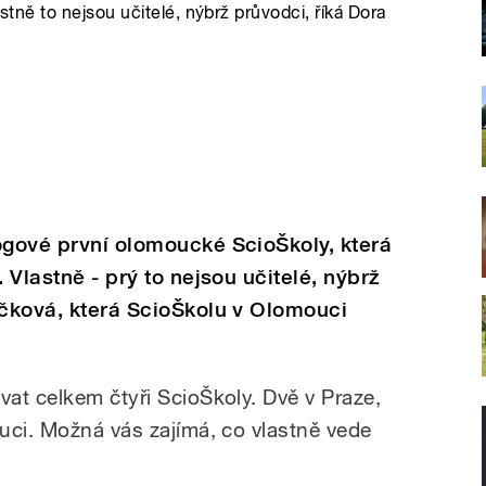
astně to nejsou učitelé, nýbrž průvodci, říká Dora
ogové první olomoucké ScioŠkoly, která
 Vlastně - prý to nejsou učitelé, nýbrž
ičková, která ScioŠkolu v Olomouci
at celkem čtyři ScioŠkoly. Dvě v Praze,
uci. Možná vás zajímá, co vlastně vede