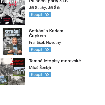
Půlnoční párty S+Š
Jiří Suchý, Jiří Šlitr
Koupit
Setkání s Karlem
Čapkem
František Novotný
Koupit
Temné letopisy moravské
Miloš Šenkýř
Koupit