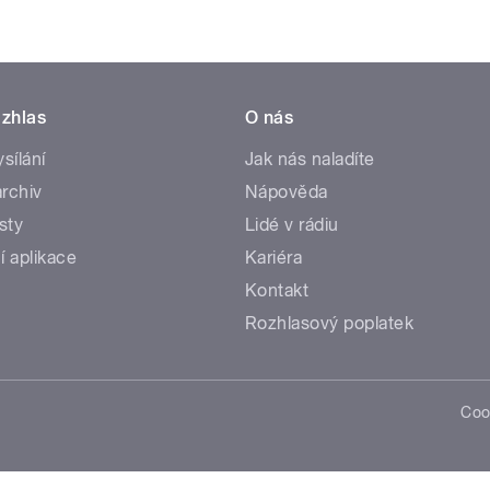
zhlas
O nás
ysílání
Jak nás naladíte
rchiv
Nápověda
sty
Lidé v rádiu
í aplikace
Kariéra
Kontakt
Rozhlasový poplatek
Coo