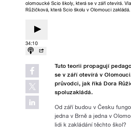
olomoucké Scio školy, která se v září otevírá. Vl
Růžičková, která Scio školu v Olomouci zakládá.
34:10
Tuto teorii propagují pedag
se v září otevírá v Olomouci.
průvodci, jak říká Dora Růž
spoluzakládá.
Od září budou v Česku fungov
jedna v Brně a jedna v Olomo
lidi k zakládání těchto škol?