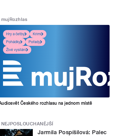
mujRozhlas
Hry a četby
Krimi
Pohádky
Pořady
Živé vysílání
Audiosvět Českého rozhlasu na jednom místě
NEJPOSLOUCHANĚJŠÍ
Jarmila Pospíšilová: Palec