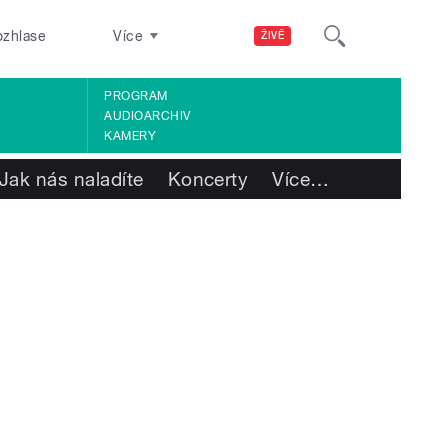
ozhlase
Více
ŽIVĚ
PROGRAM
AUDIOARCHIV
KAMERY
Jak nás naladíte
Koncerty
Více
…