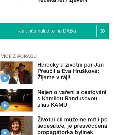
Jak nás naladíte na DABu
VÍCE Z POŘADU
Herecký a životní pár Jan
Přeučil a Eva Hrušková:
Žijeme v ráji!
Nejen o vaření a cestování
s Kamilou Randusovou
alias KAMU
Životní cíl můžeme mít i po
šedesátce, je přesvědčená
propagátorka bylinek