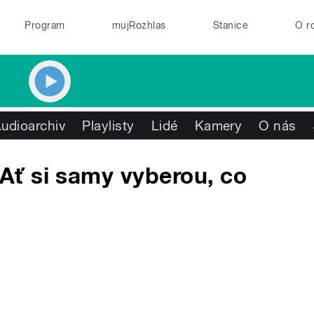
Program
mujRozhlas
Stanice
O r
udioarchiv
Playlisty
Lidé
Kamery
O nás
ť si samy vyberou, co