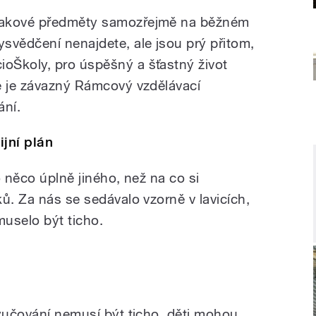
akové předměty samozřejmě na běžném
ysvědčení nenajdete, ale jsou prý přitom,
oŠkoly, pro úspěšný a šťastný život
e je závazný Rámcový vzdělávací
ání.
ijní plán
o něco úplně jiného, než na co si
ů. Za nás se sedávalo vzorně v lavicích,
muselo být ticho.
vyučování nemusí být ticho, děti mohou