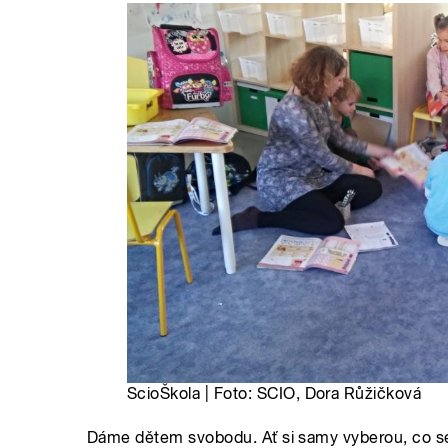
ScioŠkola | Foto: SCIO, Dora Růžičková
Dáme dětem svobodu. Ať si samy vyberou, co se c