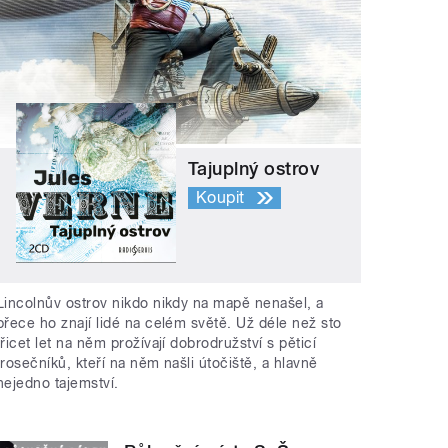
Tajuplný ostrov
Koupit
Lincolnův ostrov nikdo nikdy na mapě nenašel, a
přece ho znají lidé na celém světě. Už déle než sto
třicet let na něm prožívají dobrodružství s pěticí
trosečníků, kteří na něm našli útočiště, a hlavně
nejedno tajemství.