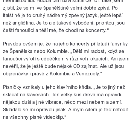
mentalitou lidí. Hudba tam baví statisíce lidí. Také jsem
zjistil, že se mi ve španělštině velmi dobře zpívá. Po
italštině je to druhý nádherný zpěvný jazyk, ještě lepší
než angličtina. Je to ale takové vybočení, prioritou jsou
čeští fanoušci a těší mě, že chodí na koncerty.“
Pravdou ovšem je, že na jeho koncerty přilétají i fanynky
ze Španělska nebo Kolumbie. „Dělá mi radost, když se
fanoušci vyfotí s cédéčkem v různých lokacích. Ani jsem
nevěřil, že je ještě bude nějaké CD zajímat. Ale už jsou
objednávky i právě z Kolumbie a Venezuely.“
Písničky vznikaly u jeho klavírního křídla. „Je to jiný než
skládat na klávesách. Ten velký kus dřeva má opravdu
nějakou duši a jiné vibrace, něco mezi nebem a zemí.
Skládalo se mi opravdu jinak. A mým cílem je teď natočit
na všechny písně videoklip.“