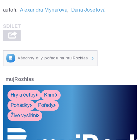
autoři:
Alexandra Mynářová
,
Dana Josefová
Všechny díly pořadu na mujRozhlas
mujRozhlas
Hry a četby
Krimi
Pohádky
Pořady
Živé vysílání