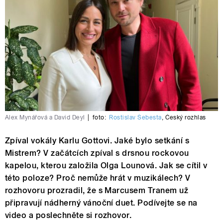
Alex Mynářová a David Deyl
|
foto:
Rostislav Šebesta
,
Český rozhlas
Zpíval vokály Karlu Gottovi. Jaké bylo setkání s
Mistrem? V začátcích zpíval s drsnou rockovou
kapelou, kterou založila Olga Lounová. Jak se cítil v
této poloze? Proč nemůže hrát v muzikálech? V
rozhovoru prozradil, že s Marcusem Tranem už
připravují nádherný vánoční duet. Podívejte se na
video a poslechněte si rozhovor.