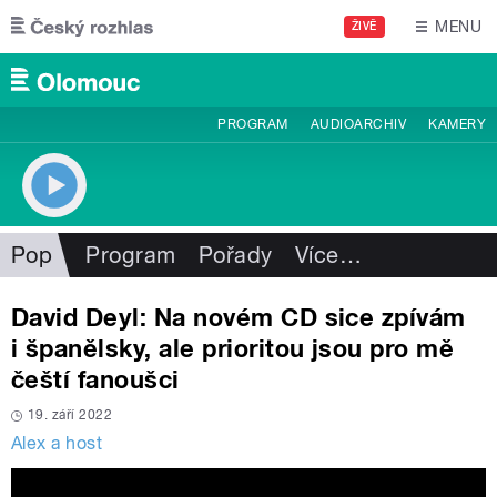
Přejít k hlavnímu obsahu
MENU
ŽIVĚ
PROGRAM
AUDIOARCHIV
KAMERY
Pop
Program
Pořady
Více
…
David Deyl: Na novém CD sice zpívám
i španělsky, ale prioritou jsou pro mě
čeští fanoušci
19. září 2022
Alex a host