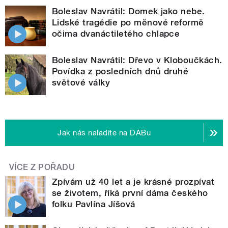
Boleslav Navrátil: Domek jako nebe.
Lidské tragédie po měnové reformě
očima dvanáctiletého chlapce
Boleslav Navrátil: Dřevo v Kloboučkách.
Povídka z posledních dnů druhé
světové války
Jak nás naladíte na DABu
VÍCE Z POŘADU
Zpívám už 40 let a je krásné prozpívat
se životem, říká první dáma českého
folku Pavlína Jíšová