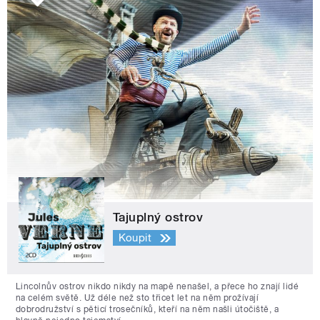
Tajuplný ostrov
Koupit
Lincolnův ostrov nikdo nikdy na mapě nenašel, a přece ho znají lidé
na celém světě. Už déle než sto třicet let na něm prožívají
dobrodružství s pěticí trosečníků, kteří na něm našli útočiště, a