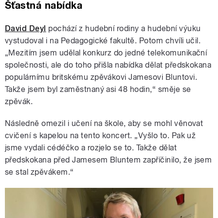
Šťastná nabídka
David Deyl
pochází z hudební rodiny a hudební výuku
vystudoval i na Pedagogické fakultě. Potom chvíli učil.
„Mezitím jsem udělal konkurz do jedné telekomunikační
společnosti, ale do toho přišla nabídka dělat předskokana
populárnímu britskému zpěvákovi Jamesovi Bluntovi.
Takže jsem byl zaměstnaný asi 48 hodin,“ směje se
zpěvák.
Následně omezil i učení na škole, aby se mohl věnovat
cvičení s kapelou na tento koncert. „Vyšlo to. Pak už
jsme vydali cédéčko a rozjelo se to. Takže dělat
předskokana před Jamesem Bluntem zapříčinilo, že jsem
se stal zpěvákem.“