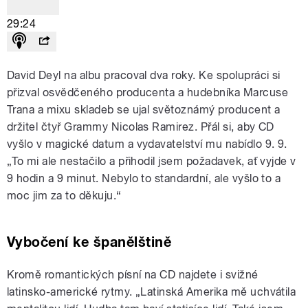
29:24
David Deyl na albu pracoval dva roky. Ke spolupráci si
přizval osvědčeného producenta a hudebníka Marcuse
Trana a mixu skladeb se ujal světoznámý producent a
držitel čtyř Grammy Nicolas Ramirez. Přál si, aby CD
vyšlo v magické datum a vydavatelství mu nabídlo 9. 9.
„To mi ale nestačilo a přihodil jsem požadavek, ať vyjde v
9 hodin a 9 minut. Nebylo to standardní, ale vyšlo to a
moc jim za to děkuju.“
Vybočení ke španělštině
Kromě romantických písní na CD najdete i svižné
latinsko-americké rytmy. „Latinská Amerika mě uchvátila