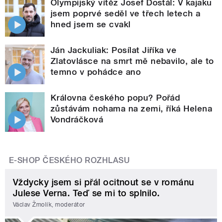
Olympijský vítěz Josef Dostál: V kajaku
jsem poprvé seděl ve třech letech a
hned jsem se cvakl
Ján Jackuliak: Posílat Jiříka ve
Zlatovlásce na smrt mě nebavilo, ale to
temno v pohádce ano
Královna českého popu? Pořád
zůstávám nohama na zemi, říká Helena
Vondráčková
E-SHOP ČESKÉHO ROZHLASU
Vždycky jsem si přál ocitnout se v románu
Julese Verna. Teď se mi to splnilo.
Václav Žmolík, moderátor