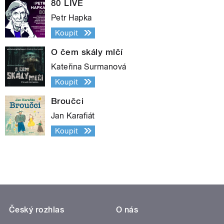
80 LIVE
Petr Hapka
Koupit
O čem skály mlčí
Kateřina Surmanová
Koupit
Broučci
Jan Karafiát
Koupit
Český rozhlas
O nás