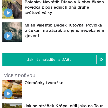
Boleslav Navrátil: Dřevo v Kloboučkách.
Povídka z posledních dnů druhé
světové války
Milan Valenta: Dědek Tutovka. Povídka
o čekání na zázrak a o jeho nečekaném
zjevení
Jak nás naladíte na DABu
VÍCE Z POŘADU
Olomócky tvaružke
Jak se stréček Křópal cítil jako na Tour