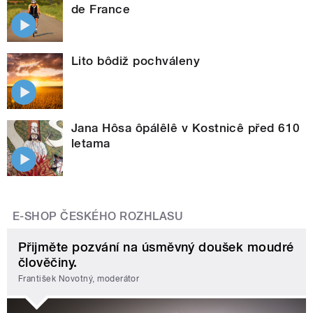
de France
Lito bôdiž pochváleny
Jana Hôsa ôpálêlê v Kostnicê před 610
letama
E-SHOP ČESKÉHO ROZHLASU
Přijměte pozvání na úsměvný doušek moudré
člověčiny.
František Novotný, moderátor