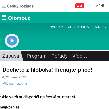
Přejít k hlavnímu obsahu
MENU
ŽIVĚ
PROGRAM
AUDIOARCHIV
KAMERY
Zábava
Program
Pořady
Více
…
Déchéte z hlôbôka! Trénujte plice!
26. únor 2023
Plk na nedělo
Největší audioportál na českém internetu