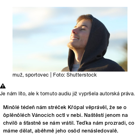
muž, sportovec | Foto: Shutterstock
Je nám líto, ale k tomuto audiu již vypršela autorská práva.
Minôlé tédeň nám stréček Křópal vêprávěl, že se o
ôplênôléch Vánocich octl v nebi. Naštěstí jenom na
chvilô a šťastně se nám vrátil. Teďka nám prozradi, co
máme dělat, abêhmê jeho osôd nenásledovalê.