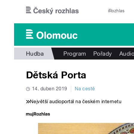
Přejít k hlavnímu obsahu
iRozhlas
Hudba
Program
Pořady
Audio
Dětská Porta
14. duben 2019
Na cestě
Největší audioportál na českém internetu