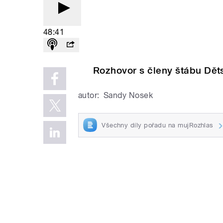
48:41
Rozhovor s členy štábu Dět
autor:
Sandy Nosek
Všechny díly pořadu na mujRozhlas