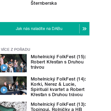
Šternberska
Jak nás naladíte na DABu
VÍCE Z POŘADU
Mohelnický FolkFest (15):
Robert Křesťan s Druhou
trávou
Mohelnický FolkFest (14):
Korki, Nerez & Lucie,
Spirituál kvartet a Robert
Křesťan s Druhou trávou
Mohelnický FolkFest (13):
Topinqui, Rolničky a HB