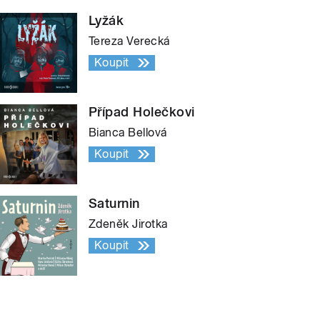
Lyžák
Tereza Verecká
Koupit
Případ Holečkovi
Bianca Bellová
Koupit
Saturnin
Zdeněk Jirotka
Koupit