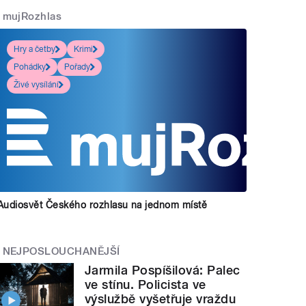
mujRozhlas
Hry a četby
Krimi
Pohádky
Pořady
Živé vysílání
Audiosvět Českého rozhlasu na jednom místě
NEJPOSLOUCHANĚJŠÍ
Jarmila Pospíšilová: Palec
ve stínu. Policista ve
výslužbě vyšetřuje vraždu