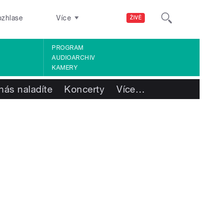
ozhlase
Více
ŽIVĚ
PROGRAM
AUDIOARCHIV
KAMERY
nás naladíte
Koncerty
Více
…