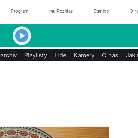
Program
mujRozhlas
Stanice
O r
archiv
Playlisty
Lidé
Kamery
O nás
Jak 