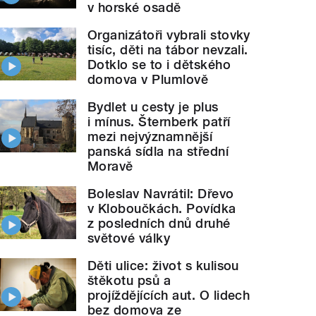
v horské osadě
Organizátoři vybrali stovky
tisíc, děti na tábor nevzali.
Dotklo se to i dětského
domova v Plumlově
Bydlet u cesty je plus
i mínus. Šternberk patří
mezi nejvýznamnější
panská sídla na střední
Moravě
Boleslav Navrátil: Dřevo
v Kloboučkách. Povídka
z posledních dnů druhé
světové války
Děti ulice: život s kulisou
štěkotu psů a
projíždějících aut. O lidech
bez domova ze