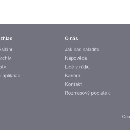
zhlas
O nás
ysílání
Jak nás naladíte
rchiv
Nápověda
sty
Lidé v rádiu
í aplikace
Kariéra
Kontakt
Rozhlasový poplatek
Coo