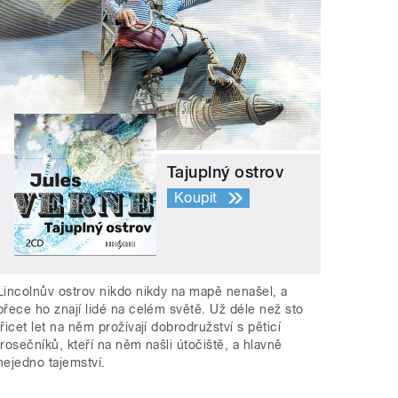
Tajuplný ostrov
Koupit
Lincolnův ostrov nikdo nikdy na mapě nenašel, a
přece ho znají lidé na celém světě. Už déle než sto
třicet let na něm prožívají dobrodružství s pěticí
trosečníků, kteří na něm našli útočiště, a hlavně
nejedno tajemství.