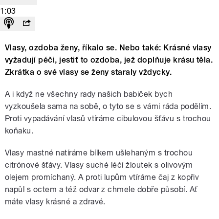
1:03
Vlasy, ozdoba ženy, říkalo se. Nebo také: Krásné vlasy
vyžadují péči, jestiť to ozdoba, jež doplňuje krásu těla.
Zkrátka o své vlasy se ženy staraly vždycky.
A i když ne všechny rady našich babiček bych
vyzkoušela sama na sobě, o tyto se s vámi ráda podělím.
Proti vypadávání vlasů vtíráme cibulovou šťávu s trochou
koňaku.
Vlasy mastné natíráme bílkem ušlehaným s trochou
citrónové šťávy. Vlasy suché léčí žloutek s olivovým
olejem promíchaný. A proti lupům vtíráme čaj z kopřiv
napůl s octem a též odvar z chmele dobře působí. Ať
máte vlasy krásné a zdravé.