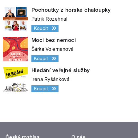
Pochoutky z horské chaloupky
Patrik Rozehnal
Koupit
Moci bez nemoci
Šárka Volemanová
Koupit
Hledání veřejné služby
Irena Ryšánková
Koupit
Český rozhlas
O nás