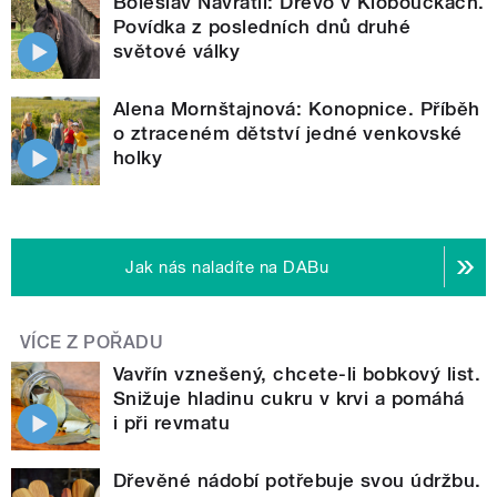
Boleslav Navrátil: Dřevo v Kloboučkách.
Povídka z posledních dnů druhé
světové války
Alena Mornštajnová: Konopnice. Příběh
o ztraceném dětství jedné venkovské
holky
Jak nás naladíte na DABu
VÍCE Z POŘADU
Vavřín vznešený, chcete-li bobkový list.
Snižuje hladinu cukru v krvi a pomáhá
i při revmatu
Dřevěné nádobí potřebuje svou údržbu.