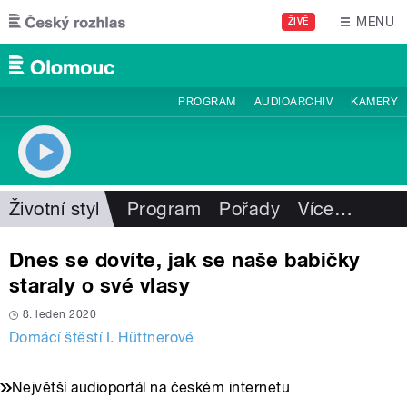
Přejít k hlavnímu obsahu
MENU
ŽIVĚ
PROGRAM
AUDIOARCHIV
KAMERY
Životní styl
Program
Pořady
Více
…
Dnes se dovíte, jak se naše babičky
staraly o své vlasy
8. leden 2020
Domácí štěstí I. Hüttnerové
Největší audioportál na českém internetu