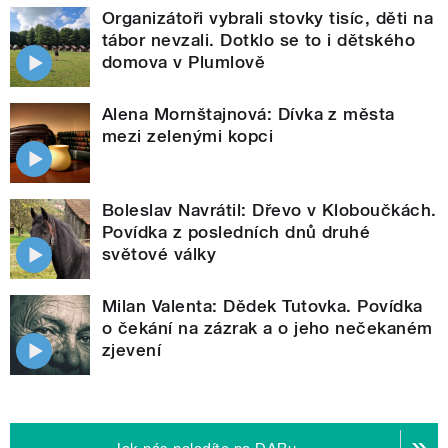
Organizátoři vybrali stovky tisíc, děti na
tábor nevzali. Dotklo se to i dětského
domova v Plumlově
Alena Mornštajnová: Dívka z města
mezi zelenými kopci
Boleslav Navrátil: Dřevo v Kloboučkách.
Povídka z posledních dnů druhé
světové války
Milan Valenta: Dědek Tutovka. Povídka
o čekání na zázrak a o jeho nečekaném
zjevení