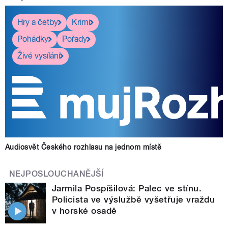
Hry a četby
Krimi
Pohádky
Pořady
Živé vysílání
Audiosvět Českého rozhlasu na jednom místě
NEJPOSLOUCHANĚJŠÍ
Jarmila Pospíšilová: Palec ve stínu.
Policista ve výslužbě vyšetřuje vraždu
v horské osadě