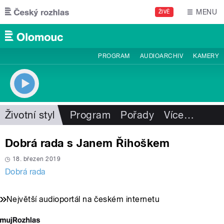
Přejít k hlavnímu obsahu
MENU
ŽIVĚ
PROGRAM
AUDIOARCHIV
KAMERY
Životní styl
Program
Pořady
Více
…
Dobrá rada s Janem Řihoškem
18. březen 2019
Dobrá rada
Největší audioportál na českém internetu