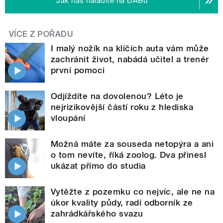
Jak nás naladíte na DABu
VÍCE Z POŘADU
I malý nožík na klíčích auta vám může
zachránit život, nabádá učitel a trenér
první pomoci
Odjíždíte na dovolenou? Léto je
nejrizikovější částí roku z hlediska
vloupání
Možná máte za souseda netopýra a ani
o tom nevíte, říká zoolog. Dva přinesl
ukázat přímo do studia
Vytěžte z pozemku co nejvíc, ale ne na
úkor kvality půdy, radí odborník ze
zahrádkářského svazu