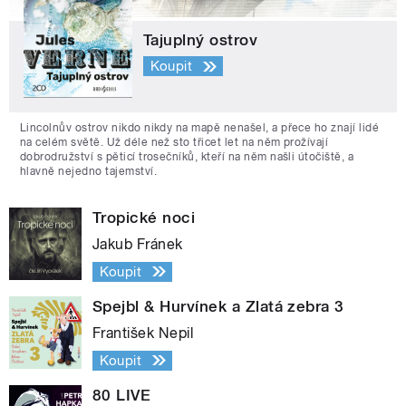
Tajuplný ostrov
Koupit
Lincolnův ostrov nikdo nikdy na mapě nenašel, a přece ho znají lidé
na celém světě. Už déle než sto třicet let na něm prožívají
dobrodružství s pěticí trosečníků, kteří na něm našli útočiště, a
hlavně nejedno tajemství.
Tropické noci
Jakub Fránek
Koupit
Spejbl & Hurvínek a Zlatá zebra 3
František Nepil
Koupit
80 LIVE