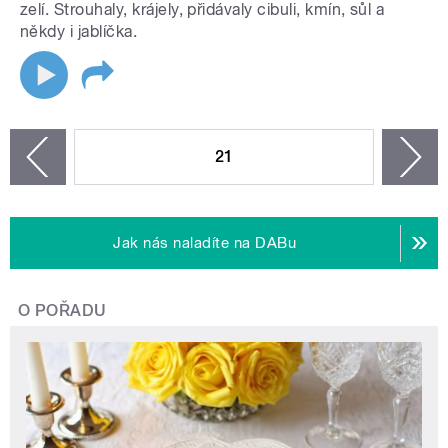
zelí. Strouhaly, krájely, přidávaly cibuli, kmín, sůl a
někdy i jablíčka.
STRÁNKY
21
n
zí
Jak nás naladíte na DABu
O POŘADU