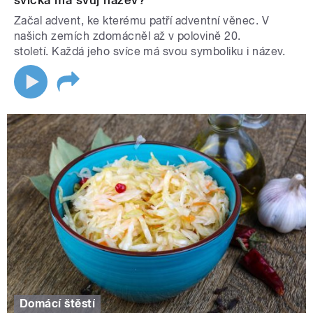
svíčka má svůj název?
Začal advent, ke kterému patří adventní věnec. V
našich zemích zdomácněl až v polovině 20.
století. Každá jeho svíce má svou symboliku i název.
Domácí štěstí