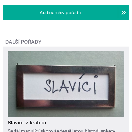
Audioarchiv pořadu
DALŠÍ POŘADY
Slavíci v krabici
Seriál mapující skoro šedesátiletou historii ankety