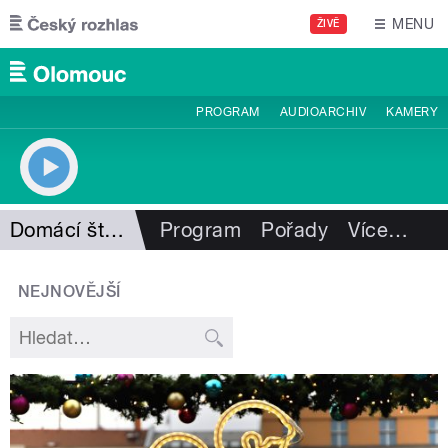
Přejít k hlavnímu obsahu
MENU
ŽIVĚ
PROGRAM
AUDIOARCHIV
KAMERY
Domácí štěstí I. Hüttnerové
Program
Pořady
Více
…
NEJNOVĚJŠÍ