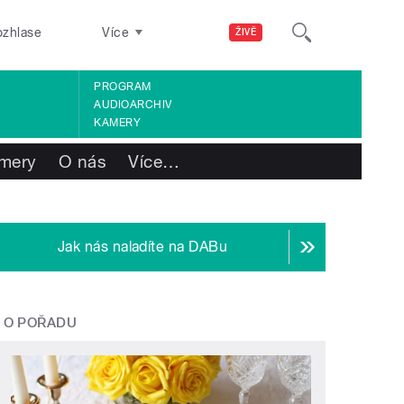
ozhlase
Více
ŽIVĚ
PROGRAM
AUDIOARCHIV
KAMERY
mery
O nás
Více
…
Jak nás naladíte na DABu
O POŘADU