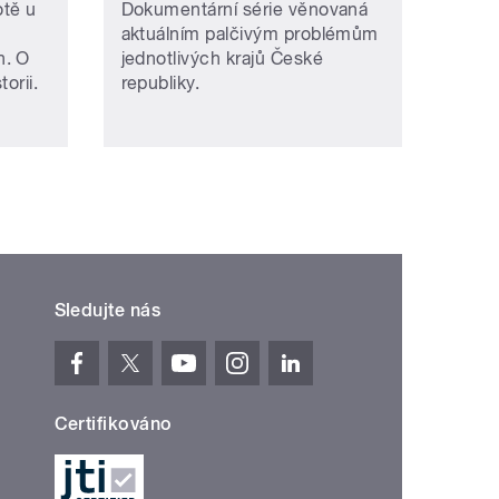
otě u
Dokumentární série věnovaná
aktuálním palčivým problémům
h. O
jednotlivých krajů České
orii.
republiky.
Sledujte nás
Certifikováno