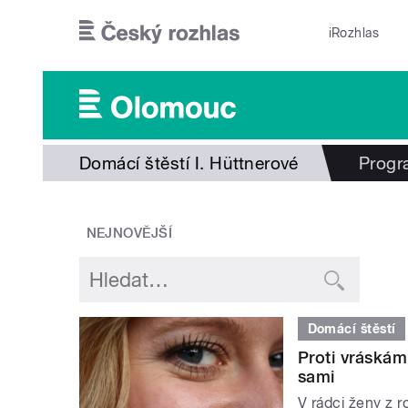
Přejít k hlavnímu obsahu
iRozhlas
Domácí štěstí I. Hüttnerové
Progr
NEJNOVĚJŠÍ
Domácí štěstí
Proti vráskám
sami
V rádci ženy z 