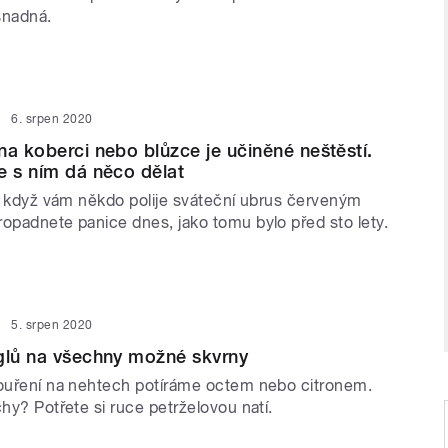
 snadná.
6. srpen 2020
na koberci nebo blůzce je učiněné neštěstí.
e s ním dá něco dělat
t, když vám někdo polije sváteční ubrus červeným
ropadnete panice dnes, jako tomu bylo před sto lety.
5. srpen 2020
glů na všechny možné skvrny
kouření na nehtech potíráme octem nebo citronem.
chy? Potřete si ruce petrželovou natí.