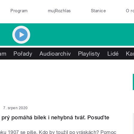
Program
mujRozhlas
Stanice
O r
am
Pořady
Audioarchiv
Playlisty
Lidé
Ka
7. srpen 2020
 prý pomáhá bílek i nehybná tvář. Posuďte
roku 1907 se píše. Kdo by toužil po vráskách? Pomoc