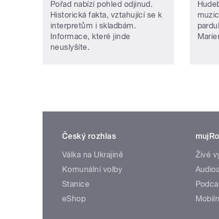
Pořad nabízí pohled odjinud.
Hudeb
Historická fakta, vztahující se k
muzic
interpretům i skladbám.
pardub
Informace, které jinde
Marie
neuslyšíte.
Český rozhlas
mujRo
Válka na Ukrajině
Živé v
Komunální volby
Audioa
Stanice
Podca
eShop
Mobiln