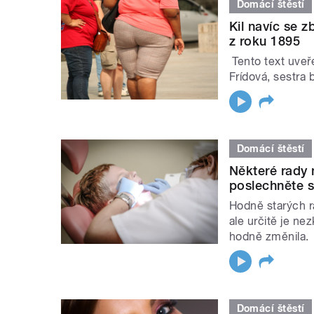
Domácí štěstí
Kil navíc se 
z roku 1895
Tento text uveř
Frídová, sestra 
Domácí štěstí
Některé rady 
poslechněte si
Hodně starých ra
ale určitě je n
hodně změnila.
Domácí štěstí