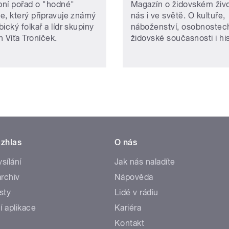
ní pořad o "hodné"
Magazín o židovském živ
e, který připravuje známý
nás i ve světě. O kultuře,
ický folkař a lídr skupiny
náboženství, osobnostec
n Víťa Troníček.
židovské současnosti i hist
zhlas
O nás
ysílání
Jak nás naladíte
rchiv
Nápověda
sty
Lidé v rádiu
í aplikace
Kariéra
Kontakt