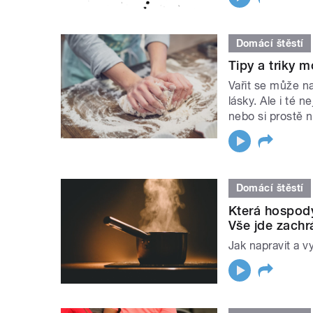
Domácí štěstí
Tipy a triky 
Vařit se může nau
lásky. Ale i té n
nebo si prostě n
Domácí štěstí
Která hospod
Vše jde zachr
Jak napravit a vy