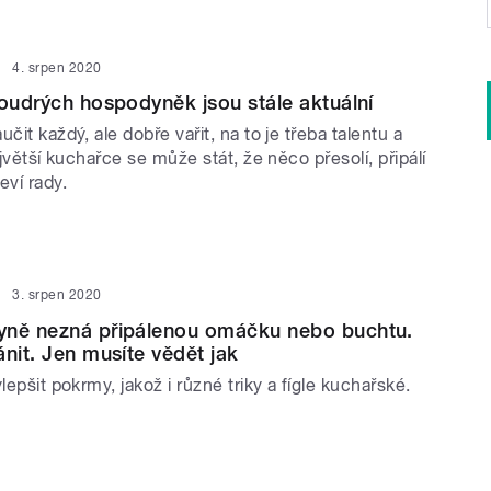
4. srpen 2020
moudrých hospodyněk jsou stále aktuální
čit každý, ale dobře vařit, na to je třeba talentu a
ejvětší kuchařce se může stát, že něco přesolí, připálí
eví rady.
3. srpen 2020
yně nezná připálenou omáčku nebo buchtu.
ánit. Jen musíte vědět jak
lepšit pokrmy, jakož i různé triky a fígle kuchařské.