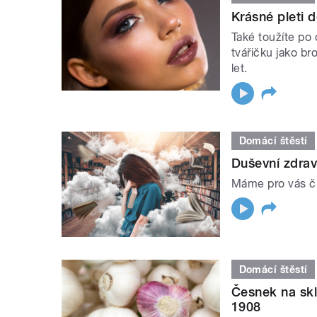
Krásné pleti d
Také toužíte po 
tvářičku jako b
let.
Domácí štěstí
Duševní zdrav
Máme pro vás čl
Domácí štěstí
Česnek na skle
1908