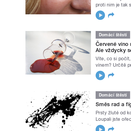
proti nim je tak
Domácí štěstí
Červené víno 
Ale vždycky s
Víte, co si počí
vínem? Určitě p
Domácí štěstí
Směs rad a fí
Prsty žluté od 
Loupali jste oře