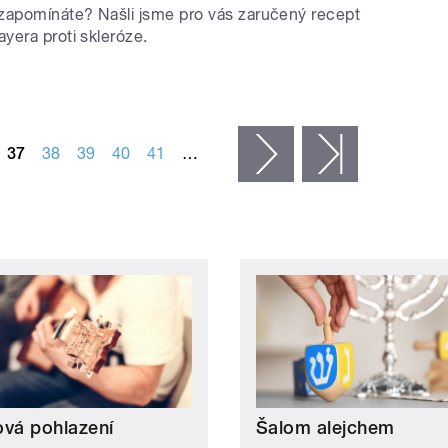
zapomínáte? Našli jsme pro vás zaručený recept
yera proti skleróze.
37
38
39
40
41
…
následující ›
poslední »
ová pohlazení
Šalom alejchem