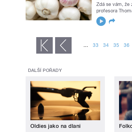
Zdá se vám, že 
profesora Thoma
STRÁNKY
…
33
34
35
36
« první
‹ předchozí
DALŠÍ POŘADY
Oldies jako na dlani
Folk