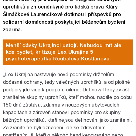
uprchlíků a zmocněnkyně pro lidská práva Kláry
Šimáčkové Laurenčíkové dotknou i příspěvků pro
solidární domácnosti poskytující běžencům bydlení
zdarma.
Menší dávky Ukrajinci ustojí. Nebudou mít ale
kde bydlet, kritizuje Lex Ukrajina 5
psychoterapeutka Roubalová Kostlánová
„Lex Ukrajina nastavuje nové podmínky držitelům
dočasné ochrany, tedy válečných uprchlíků, a od plošné
podpory jde více k podpoře cílené. Definoval tedy zvlášť
zranitelné skupiny uprchlíků, kteří mohou nadále po dobu
150 dnů zůstávat zdarma v nouzových ubytovacích
kapacitách a zároveň stanovil podmínky pro skupiny
běžných uprchlíků, kteří nejsou definováni jako zranitelní.
Za zranitelné byli označeni lidé se zdravotním
postižením, ti, kteří o někoho hendikepovaného nebo