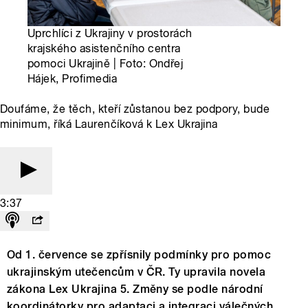
Uprchlíci z Ukrajiny v prostorách
krajského asistenčního centra
pomoci Ukrajině | Foto: Ondřej
Hájek, Profimedia
Doufáme, že těch, kteří zůstanou bez podpory, bude
minimum, říká Laurenčíková k Lex Ukrajina
3:37
Od 1. července se zpřísnily podmínky pro pomoc
ukrajinským utečencům v ČR. Ty upravila novela
zákona Lex Ukrajina 5. Změny se podle národní
koordinátorky pro adaptaci a integraci válečných