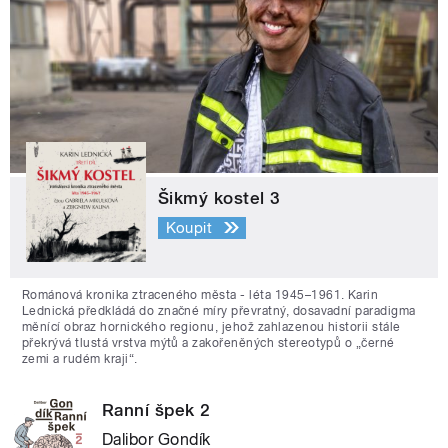
Šikmý kostel 3
Koupit
Románová kronika ztraceného města - léta 1945–1961. Karin
Lednická předkládá do značné míry převratný, dosavadní paradigma
měnící obraz hornického regionu, jehož zahlazenou historii stále
překrývá tlustá vrstva mýtů a zakořeněných stereotypů o „černé
zemi a rudém kraji“.
Ranní špek 2
Dalibor Gondík