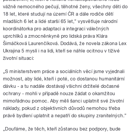
vážně nemocného pečují, těhotné ženy, všechny děti do
18 let, které studují na území ČR a dále rodiče dětí
mladších 6 let a lidé starší 65 let,” vysvětluje národní
koordinátorka pro adaptaci a integraci válečných
uprchlíků a zmocněnkyně pro lidská práva Klára
Šimáčková Laurenčíková. Dodává, že novela zákona Lex
Ukrajina 5 myslí i na lidi, kteří se náhle ocitnou v tíživé
životní situaci:
„S ministerstvem práce a sociálních věcí jsme vyjednali
možnost, aby lidé, kteří i poté, co dostanou humanitární
dávku - a tu nadále dostávají všichni držitelé dočasné
ochrany - mohli v případě nouze žádat o okamžitou
mimořádnou pomoc. Aby měli šanci uplatnit své životní
náklady, pokud z objektivních důvodů nemohou třeba
právě bydlení uplatnit a nepatří do skupiny zranitelných.”
„Doufáme, že těch, kteří zůstanou bez podpory, bude