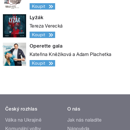
Koupit
Lyžák
Tereza Verecká
Koupit
Operette gala
Kateřina Kněžíková a Adam Plachetka
Koupit
Český rozhlas
O nás
Válka na Ukrajině
Jak nás naladíte
Komunální volby
Nápověda