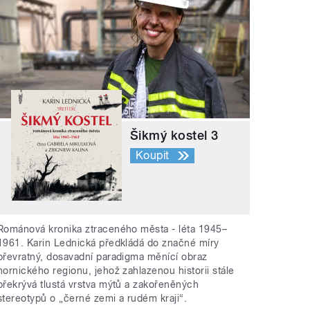
Šikmý kostel 3
Koupit
Románová kronika ztraceného města - léta 1945–
1961. Karin Lednická předkládá do značné míry
převratný, dosavadní paradigma měnící obraz
hornického regionu, jehož zahlazenou historii stále
překrývá tlustá vrstva mýtů a zakořeněných
stereotypů o „černé zemi a rudém kraji“.