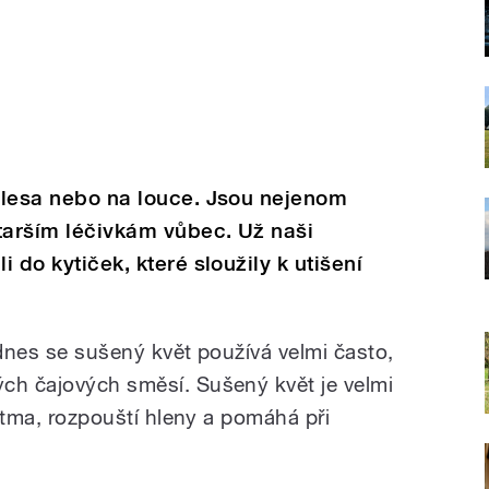
i lesa nebo na louce. Jsou nejenom
starším léčivkám vůbec. Už naši
i do kytiček, které sloužily k utišení
 dnes se sušený květ používá velmi často,
ch čajových směsí. Sušený květ je velmi
astma, rozpouští hleny a pomáhá při