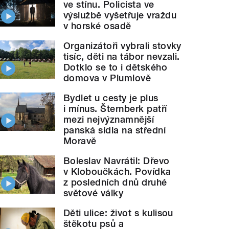
ve stínu. Policista ve
výslužbě vyšetřuje vraždu
v horské osadě
Organizátoři vybrali stovky
tisíc, děti na tábor nevzali.
Dotklo se to i dětského
domova v Plumlově
Bydlet u cesty je plus
i mínus. Šternberk patří
mezi nejvýznamnější
panská sídla na střední
Moravě
Boleslav Navrátil: Dřevo
v Kloboučkách. Povídka
z posledních dnů druhé
světové války
Děti ulice: život s kulisou
štěkotu psů a