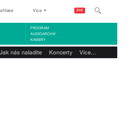
ozhlase
Více
ŽIVĚ
PROGRAM
AUDIOARCHIV
KAMERY
Jak nás naladíte
Koncerty
Více
…