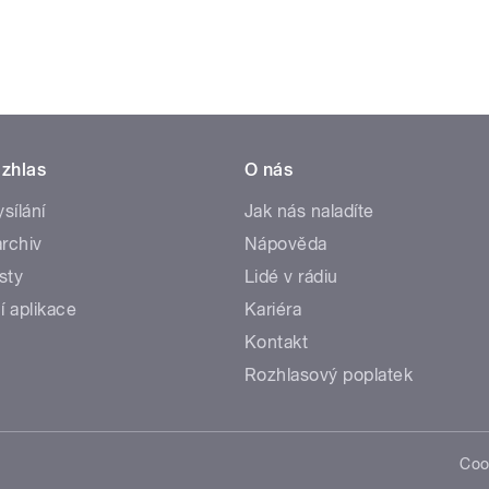
zhlas
O nás
ysílání
Jak nás naladíte
rchiv
Nápověda
sty
Lidé v rádiu
í aplikace
Kariéra
Kontakt
Rozhlasový poplatek
Coo