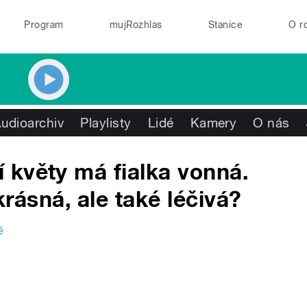
Program
mujRozhlas
Stanice
O r
udioarchiv
Playlisty
Lidé
Kamery
O nás
 květy má fialka vonná.
 krásná, ale také léčivá?
é