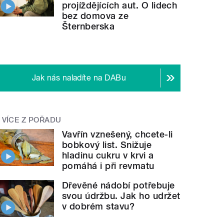
projíždějících aut. O lidech
bez domova ze
Šternberska
Jak nás naladíte na DABu
VÍCE Z POŘADU
Vavřín vznešený, chcete-li
bobkový list. Snižuje
hladinu cukru v krvi a
pomáhá i při revmatu
Dřevěné nádobí potřebuje
svou údržbu. Jak ho udržet
v dobrém stavu?