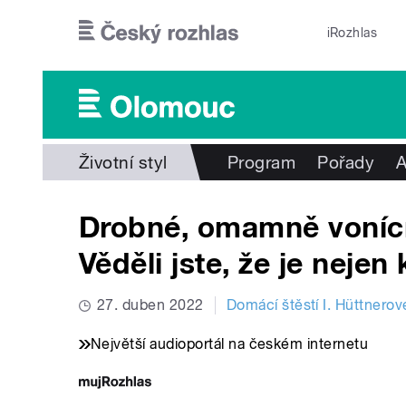
Přejít k hlavnímu obsahu
iRozhlas
Životní styl
Program
Pořady
A
Drobné, omamně vonící
Věděli jste, že je nejen
27. duben 2022
Domácí štěstí I. Hüttnerov
Největší audioportál na českém internetu