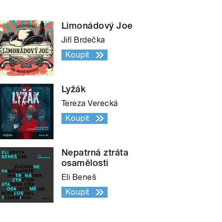
Limonádový Joe
Jiří Brdečka
Koupit
Lyžák
Tereza Verecká
Koupit
Nepatrná ztráta
osamělosti
Eli Beneš
Koupit