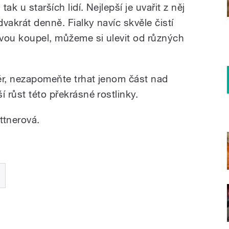
tak u starších lidí. Nejlepší je uvařit z něj
vakrát denně. Fialky navíc skvěle čistí
kovou koupel, můžeme si ulevit od různých
ěr, nezapomeňte trhat jenom část nad
í růst této překrásné rostlinky.
ttnerová.