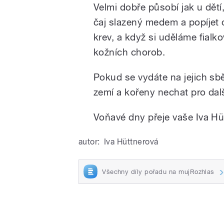
Velmi dobře působí jak u dětí, 
čaj slazený medem a popíjet d
krev, a když si uděláme fial
kožních chorob.
Pokud se vydáte na jejich sb
zemí a kořeny nechat pro dalš
Voňavé dny přeje vaše Iva Hü
autor:
Iva Hüttnerová
Všechny díly pořadu na mujRozhlas