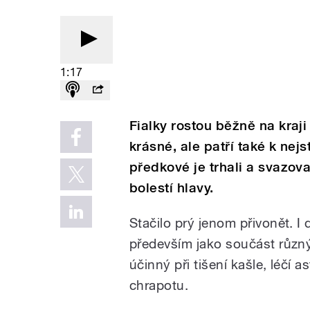
1:17
Fialky rostou běžně na kraj
krásné, ale patří také k nej
předkové je trhali a svazoval
bolestí hlavy.
Stačilo prý jenom přivonět. I
především jako součást různý
účinný při tišení kašle, léčí 
chrapotu.