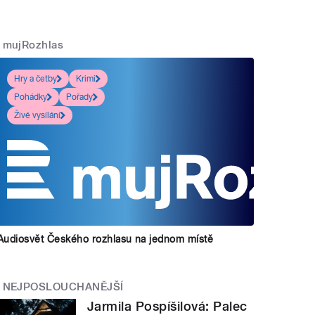
mujRozhlas
Hry a četby
Krimi
Pohádky
Pořady
Živé vysílání
Audiosvět Českého rozhlasu na jednom místě
NEJPOSLOUCHANĚJŠÍ
Jarmila Pospíšilová: Palec