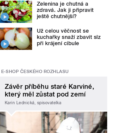
Zelenina je chutná a
zdravá. Jak ji připravit
ještě chutnější?
Už celou věčnost se
kuchařky snaží zbavit slz
při krájení cibule
E-SHOP ČESKÉHO ROZHLASU
Závěr příběhu staré Karviné,
který měl zůstat pod zemí
Karin Lednická, spisovatelka