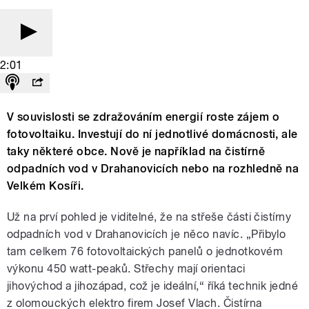
2:01
V souvislosti se zdražováním energií roste zájem o
fotovoltaiku. Investují do ní jednotlivé domácnosti, ale
taky některé obce. Nově je například na čistírně
odpadních vod v Drahanovicích nebo na rozhledně na
Velkém Kosíři.
Už na prví pohled je viditelné, že na střeše části čistírny
odpadních vod v Drahanovicích je něco navíc. „Přibylo
tam celkem 76 fotovoltaických panelů o jednotkovém
výkonu 450 watt-peaků. Střechy mají orientaci
jihovýchod a jihozápad, což je ideální,“ říká technik jedné
z olomouckých elektro firem Josef Vlach. Čistírna