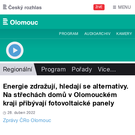
Přejít k hlavnímu obsahu
MENU
ŽIVĚ
PROGRAM
AUDIOARCHIV
KAMERY
Regionální
Program
Pořady
Více
…
Energie zdražují, hledají se alternativy.
Na střechách domů v Olomouckém
kraji přibývají fotovoltaické panely
28. duben 2022
Zprávy ČRo Olomouc