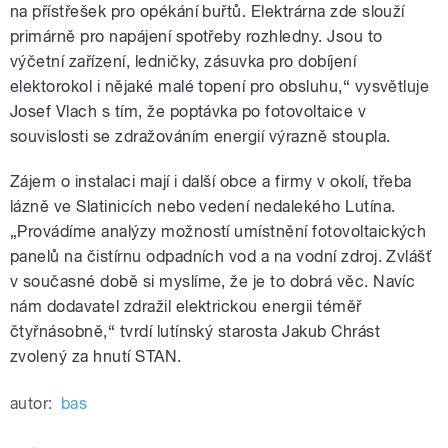
na přístřešek pro opékání buřtů. Elektrárna zde slouží
primárně pro napájení spotřeby rozhledny. Jsou to
výčetní zařízení, ledničky, zásuvka pro dobíjení
elektorokol i nějaké malé topení pro obsluhu,“ vysvětluje
Josef Vlach s tím, že poptávka po fotovoltaice v
souvislosti se zdražováním energií výrazně stoupla.
Zájem o instalaci mají i další obce a firmy v okolí, třeba
lázně ve Slatinicích nebo vedení nedalekého Lutína.
„Provádíme analýzy možností umístnění fotovoltaických
panelů na čistírnu odpadních vod a na vodní zdroj. Zvlášť
v současné době si myslíme, že je to dobrá věc. Navíc
nám dodavatel zdražil elektrickou energii téměř
čtyřnásobně,“ tvrdí lutínský starosta Jakub Chrást
zvolený za hnutí STAN.
autor:
bas