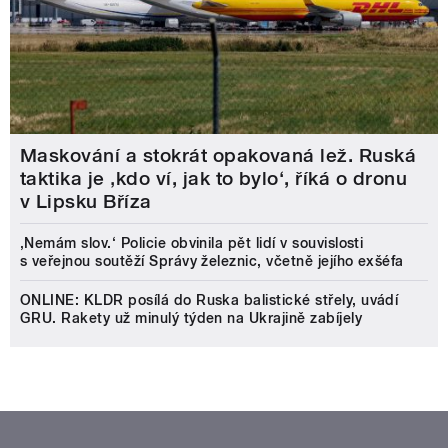
Maskování a stokrát opakovaná lež. Ruská
taktika je ‚kdo ví, jak to bylo‘, říká o dronu
v Lipsku Bříza
‚Nemám slov.‘ Policie obvinila pět lidí v souvislosti
s veřejnou soutěží Správy železnic, včetně jejího exšéfa
ONLINE: KLDR posílá do Ruska balistické střely, uvádí
GRU. Rakety už minulý týden na Ukrajině zabíjely