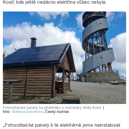
Kosíř, kde ještě nedávno elektřina vůbec nebyla.
Fotovoltaické panely na přístřešku u rozhledny Velký Kosíř
|
foto:
Barbora Sonnková
,
Český rozhlas
„Fotovoltaické panely k té elektrárně jsme nainstalovali