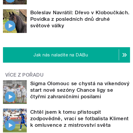
Boleslav Navrátil: Dřevo v Kloboučkách.
Povídka z posledních dnů druhé
světové války
Jak nás naladíte na DABu
VÍCE Z POŘADU
Sigma Olomouc se chystá na víkendový
start nové sezóny Chance ligy se
čtyřmi zahraničními posilami
Chtěl jsem k tomu přistoupit
zodpovědně, vrací se fotbalista Kliment
k omluvence z mistrovství světa