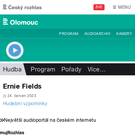
Přejít k hlavnímu obsahu
MENU
ŽIVĚ
PROGRAM
AUDIOARCHIV
KAMERY
Hudba
Program
Pořady
Více
…
Ernie Fields
24. červen 2023
Hudební vzpomínky
Největší audioportál na českém internetu