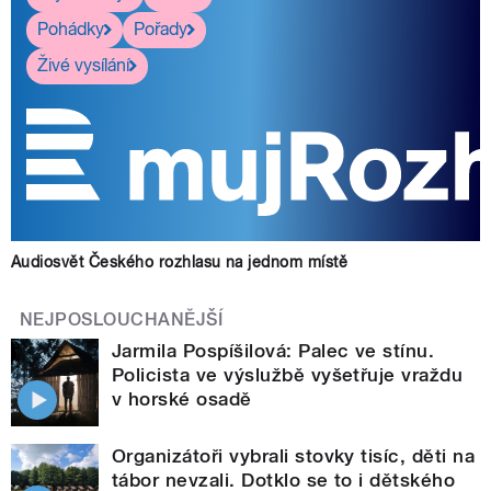
Pohádky
Pořady
Živé vysílání
Audiosvět Českého rozhlasu na jednom místě
NEJPOSLOUCHANĚJŠÍ
Jarmila Pospíšilová: Palec ve stínu.
Policista ve výslužbě vyšetřuje vraždu
v horské osadě
Organizátoři vybrali stovky tisíc, děti na
tábor nevzali. Dotklo se to i dětského