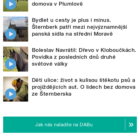
domova v Plumlově
Bydlet u cesty je plus i mínus.
Šternberk patří mezi nejvýznamnější
panská sídla na střední Moravě
Boleslav Navrátil: Dřevo v Kloboučkách.
Povídka z posledních dnů druhé
světové války
Děti ulice: život s kulisou štěkotu psů a
projíždějících aut. O lidech bez domova
ze Šternberska
Jak nás naladíte na DABu