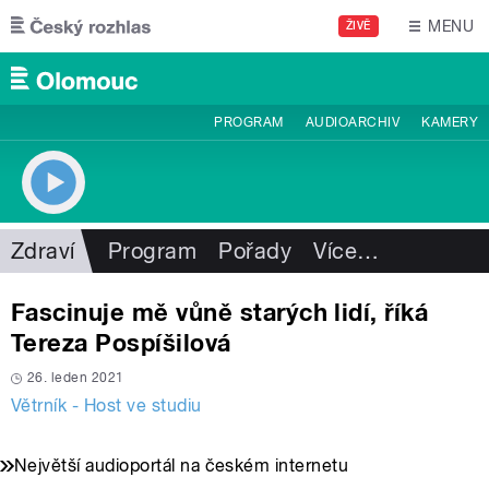
Přejít k hlavnímu obsahu
MENU
ŽIVĚ
PROGRAM
AUDIOARCHIV
KAMERY
Zdraví
Program
Pořady
Více
…
Fascinuje mě vůně starých lidí, říká
Tereza Pospíšilová
26. leden 2021
Větrník - Host ve studiu
Největší audioportál na českém internetu