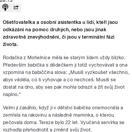
28:13
Ošetřovatelka a osobní asistentka u lidí, kteří jsou
odkázáni na pomoc druhých, nebo jsou jinak
zdravotně znevýhodněni, či jsou v terminální fázi
života.
Rodačka z Mohelnice měla ke starým lidem vždy blízko.
Především babička s dědečkem ji totiž vychovávali a ona
vzpomíná na babiččina slova: „Musíš vyzkoušet všechno,
abys věděla, co ti vyhovuje a co nechceš. Musíš se
dostat na dno, aby ses pak mohla odrazit a žít svůj život
naplno.“
Velmi ji zasáhlo, když jí v dětství babička onemocněla a
zemřela na rakovinu a následně maminka, o kterou
pečovala doma. Tereze bylo 22 let. Vyučená servírka se
rozhodla přehodnotit a změnit svůj život.