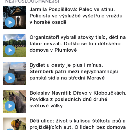
NEJPOSLOUCHANĚJŠÍ
Jarmila Pospíšilová: Palec ve stínu.
Policista ve výslužbě vyšetřuje vraždu
v horské osadě
Organizátoři vybrali stovky tisíc, děti na
tábor nevzali. Dotklo se to i dětského
domova v Plumlově
Bydlet u cesty je plus i mínus.
Šternberk patří mezi nejvýznamnější
panská sídla na střední Moravě
Boleslav Navrátil: Dřevo v Kloboučkách.
Povídka z posledních dnů druhé
světové války
Děti ulice: život s kulisou štěkotu psů a
projíždějících aut. O lidech bez domova