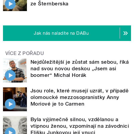
ze Šternberska
Jak nás naladíte na DABu
VÍCE Z POŘADU
Nejdůležitější je zůstat sám sebou, říká
nad svou novou deskou „Jsem asi
boomer“ Michal Horák
Jsou role, které musejí uzrát, v případě
olomoucké mezzosopranistky Anny
Moriové je to Carmen
Byla výjimečně silnou, vzdělanou a
vtipnou ženou, vzpomínají na závodnici
Elišku Junkovou její vnuci