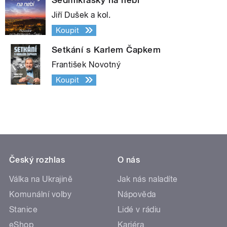
Jiří Dušek a kol.
Koupit
Setkání s Karlem Čapkem
František Novotný
Koupit
Český rozhlas
O nás
Válka na Ukrajině
Jak nás naladíte
Komunální volby
Nápověda
Stanice
Lidé v rádiu
eShop
Kariéra