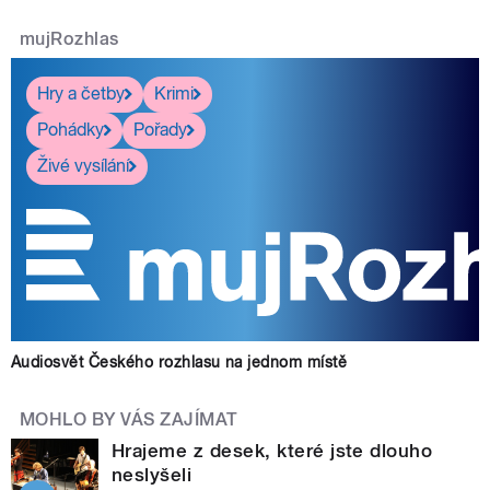
mujRozhlas
Hry a četby
Krimi
Pohádky
Pořady
Živé vysílání
Audiosvět Českého rozhlasu na jednom místě
MOHLO BY VÁS ZAJÍMAT
Hrajeme z desek, které jste dlouho
neslyšeli