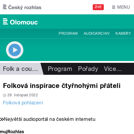
Přejít k hlavnímu obsahu
MENU
ŽIVĚ
PROGRAM
AUDIOARCHIV
KAMERY
Folk a country
Program
Pořady
Více
…
Folková inspirace čtyřnohými přáteli
29. listopad 2022
Folková pohlazení
Největší audioportál na českém internetu