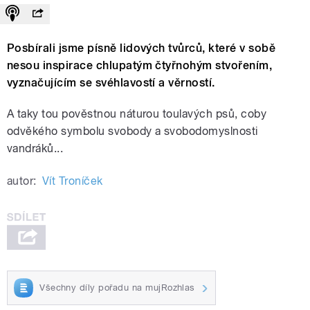
Posbírali jsme písně lidových tvůrců, které v sobě
nesou inspirace chlupatým čtyřnohým stvořením,
vyznačujícím se svéhlavostí a věrností.
A taky tou pověstnou náturou toulavých psů, coby
odvěkého symbolu svobody a svobodomyslnosti
vandráků...
autor:
Vít Troníček
Všechny díly pořadu na mujRozhlas