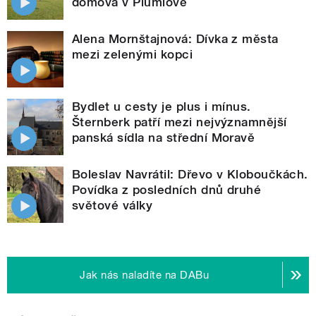
domova v Plumlově
Alena Mornštajnová: Dívka z města
mezi zelenými kopci
Bydlet u cesty je plus i mínus.
Šternberk patří mezi nejvýznamnější
panská sídla na střední Moravě
Boleslav Navrátil: Dřevo v Kloboučkách.
Povídka z posledních dnů druhé
světové války
Jak nás naladíte na DABu