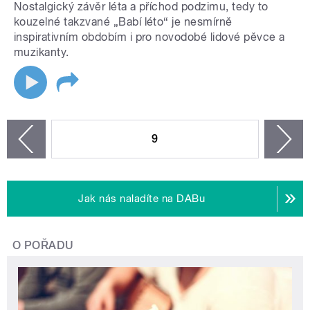
Nostalgický závěr léta a příchod podzimu, tedy to
kouzelné takzvané „Babí léto“ je nesmírně
inspirativním obdobím i pro novodobé lidové pěvce a
muzikanty.
STRÁNKY
9
n
zí
Jak nás naladíte na DABu
O POŘADU