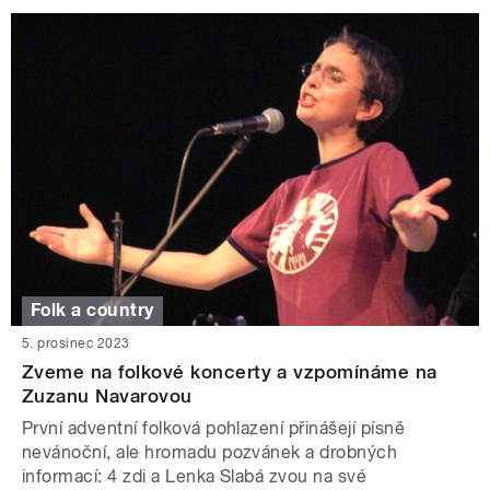
Folk a country
5. prosinec 2023
Zveme na folkové koncerty a vzpomínáme na
Zuzanu Navarovou
První adventní folková pohlazení přinášejí písně
nevánoční, ale hromadu pozvánek a drobných
informací: 4 zdi a Lenka Slabá zvou na své