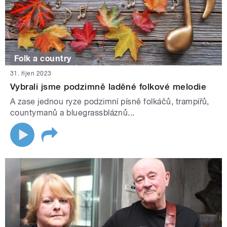
Folk a country
31. říjen 2023
Vybrali jsme podzimně laděné folkové melodie
A zase jednou ryze podzimní písně folkáčů, trampířů,
countymanů a bluegrassbláznů...