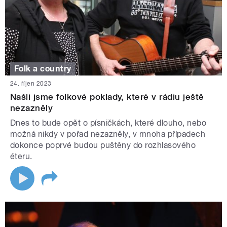
Folk a country
24. říjen 2023
Našli jsme folkové poklady, které v rádiu ještě
nezazněly
Dnes to bude opět o písničkách, které dlouho, nebo
možná nikdy v pořad nezazněly, v mnoha případech
dokonce poprvé budou puštěny do rozhlasového
éteru.