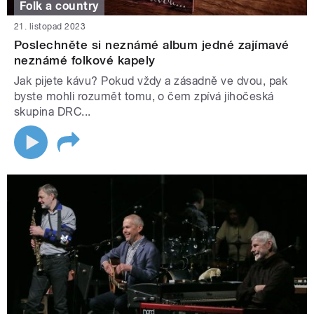
Folk a country
21. listopad 2023
Poslechněte si neznámé album jedné zajímavé
neznámé folkové kapely
Jak pijete kávu? Pokud vždy a zásadně ve dvou, pak
byste mohli rozumět tomu, o čem zpívá jihočeská
skupina DRC...