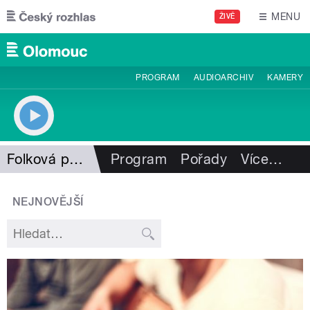
Přejít k hlavnímu obsahu
MENU
ŽIVĚ
PROGRAM
AUDIOARCHIV
KAMERY
Folková pohlazení
Program
Pořady
Více
…
NEJNOVĚJŠÍ