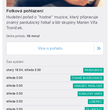
Folková pohlazení
Hudební pořad o "hodné" muzice, který připravuje
známý pardubický folkař a lídr skupiny Marien Víťa
Troníček.
Délka pořadu:
56 minut
Více o pořadu
Čas vysílání
úterý 18:04, středa 3:00
PARDUBICE
středa 3:00
ČESKÉ BUDĚJOVICE
středa 3:00
HRADEC KRÁLOVÉ
středa 3:00
KARLOVY VARY
středa 3:00
LIBEREC
středa 3:00
OLOMOUC