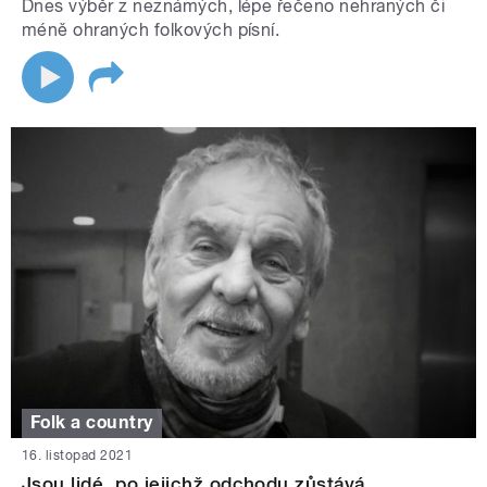
Dnes výběr z neznámých, lépe řečeno nehraných či
méně ohraných folkových písní.
Folk a country
16. listopad 2021
Jsou lidé, po jejichž odchodu zůstává