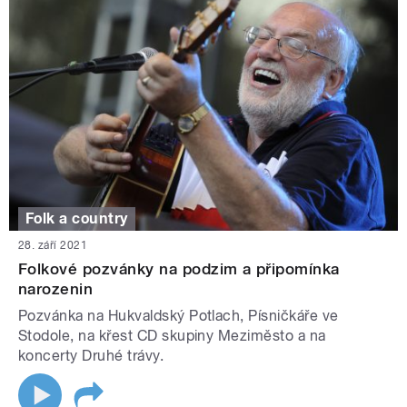
Folk a country
28. září 2021
Folkové pozvánky na podzim a připomínka
narozenin
Pozvánka na Hukvaldský Potlach, Písničkáře ve
Stodole, na křest CD skupiny Meziměsto a na
koncerty Druhé trávy.