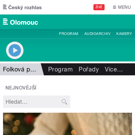
Přejít k hlavnímu obsahu
MENU
ŽIVĚ
PROGRAM
AUDIOARCHIV
KAMERY
Folková pohlazení
Program
Pořady
Více
…
NEJNOVĚJŠÍ