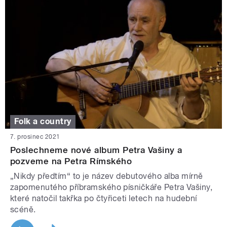
Folk a country
7. prosinec 2021
Poslechneme nové album Petra Vašiny a
pozveme na Petra Rímského
„Nikdy předtím“ to je název debutového alba mírně
zapomenutého příbramského písničkáře Petra Vašiny,
které natočil takřka po čtyřiceti letech na hudební
scéně.