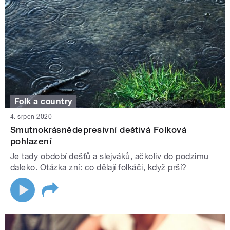
Folk a country
4. srpen 2020
Smutnokrásnědepresivní deštivá Folková
pohlazení
Je tady období dešťů a slejváků, ačkoliv do podzimu
daleko. Otázka zní: co dělají folkáči, když prší?