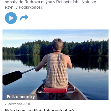
soboty do Rudrova mlýna v Ratibořicích i Notu ve
Rtyni v Podkrkonoší.
Folk a country
7. červenec 2020
Prázdniny, vodáci, táborové ohně