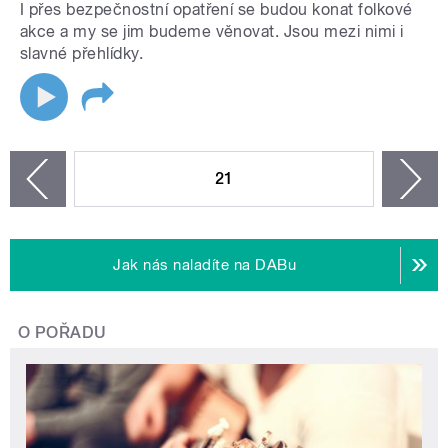
I přes bezpečnostní opatření se budou konat folkové
akce a my se jim budeme věnovat. Jsou mezi nimi i
slavné přehlídky.
STRÁNKY
21
n
zí
Jak nás naladíte na DABu
O POŘADU