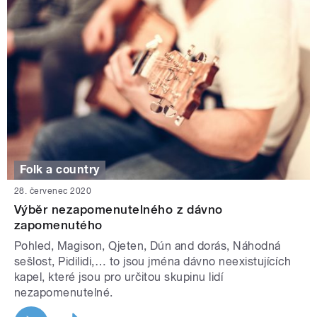
Folk a country
28. červenec 2020
Výběr nezapomenutelného z dávno
zapomenutého
Pohled, Magison, Qjeten, Dún and dorás, Náhodná
sešlost, Pidilidi,… to jsou jména dávno neexistujících
kapel, které jsou pro určitou skupinu lidí
nezapomenutelné.