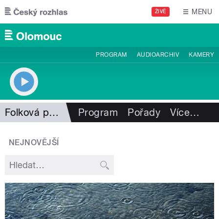
Přejít k hlavnímu obsahu
MENU
ŽIVĚ
PROGRAM
AUDIOARCHIV
KAMERY
Folková pohlazení
Program
Pořady
Více
…
NEJNOVĚJŠÍ