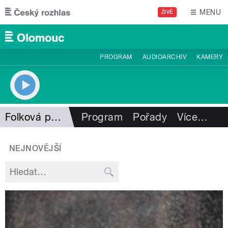
Přejít k hlavnímu obsahu
MENU
ŽIVĚ
PROGRAM
AUDIOARCHIV
KAMERY
Folková pohlazení
Program
Pořady
Více
…
NEJNOVĚJŠÍ