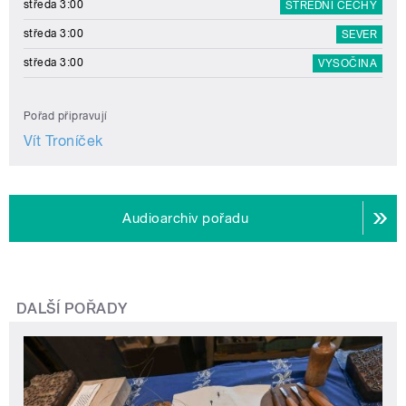
středa 3:00
STŘEDNÍ ČECHY
středa 3:00
SEVER
středa 3:00
VYSOČINA
Pořad připravují
Vít Troníček
Audioarchiv pořadu
DALŠÍ POŘADY