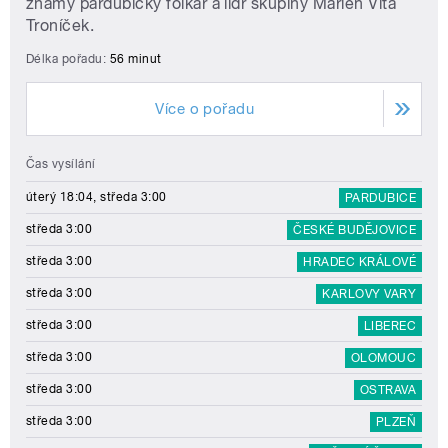
známý pardubický folkař a lídr skupiny Marien Víťa
Troníček.
Délka pořadu:
56 minut
Více o pořadu
Čas vysílání
úterý 18:04, středa 3:00
PARDUBICE
středa 3:00
ČESKÉ BUDĚJOVICE
středa 3:00
HRADEC KRÁLOVÉ
středa 3:00
KARLOVY VARY
středa 3:00
LIBEREC
středa 3:00
OLOMOUC
středa 3:00
OSTRAVA
středa 3:00
PLZEŇ