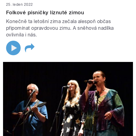
25. leden 2022
Folkové písničky líznuté zimou
Konečně ta letošní zima zečala alespoň občas
připomínat opravdovou zimu. A sněhová nadílka
ovlivnila i nás.