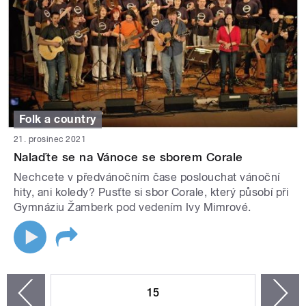
Folk a country
21. prosinec 2021
Nalaďte se na Vánoce se sborem Corale
Nechcete v předvánočním čase poslouchat vánoční
hity, ani koledy? Pusťte si sbor Corale, který působí při
Gymnáziu Žamberk pod vedením Ivy Mimrové.
STRÁNKY
15
n
zí