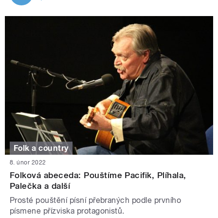
Folk a country
8. únor 2022
Folková abeceda: Pouštíme Pacifik, Plíhala,
Palečka a další
Prosté pouštění písní přebraných podle prvního
písmene přízviska protagonistů.