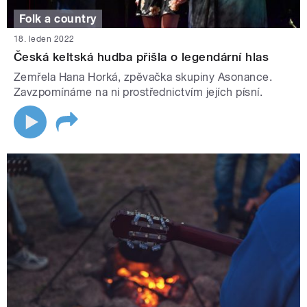
Folk a country
18. leden 2022
Česká keltská hudba přišla o legendární hlas
Zemřela Hana Horká, zpěvačka skupiny Asonance.
Zavzpomínáme na ni prostřednictvím jejích písní.