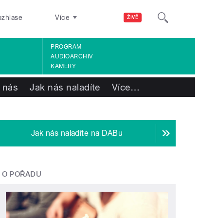
ozhlase
Více
ŽIVĚ
PROGRAM
AUDIOARCHIV
KAMERY
 nás
Jak nás naladíte
Více
…
Jak nás naladíte na DABu
O POŘADU