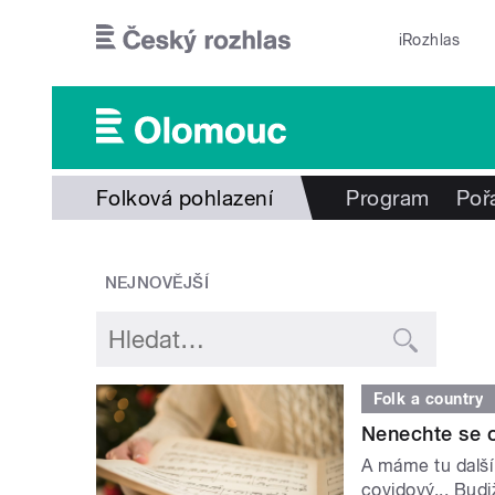
Přejít k hlavnímu obsahu
iRozhlas
Folková pohlazení
Program
Poř
NEJNOVĚJŠÍ
Folk a country
Nenechte se o
A máme tu další
covidový... Bud