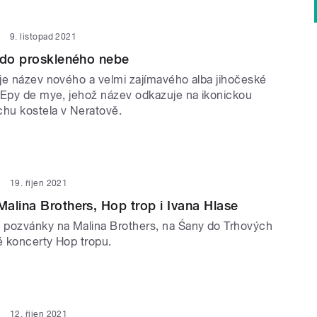
9. listopad 2021
 do proskleného nebe
je název nového a velmi zajímavého alba jihočeské
 Epy de mye, jehož název odkazuje na ikonickou
chu kostela v Neratově.
19. říjen 2021
alina Brothers, Hop trop i Ivana Hlase
pozvánky na Malina Brothers, na Śany do Trhových
é koncerty Hop tropu.
12. říjen 2021