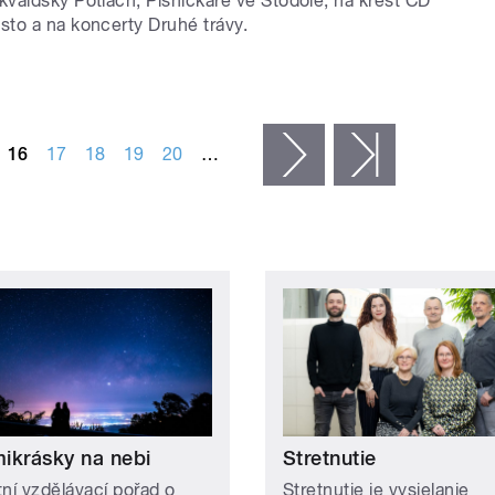
valdský Potlach, Písničkáře ve Stodole, na křest CD
to a na koncerty Druhé trávy.
16
17
18
19
20
…
následující ›
poslední »
ikrásky na nebi
Stretnutie
tní vzdělávací pořad o
Stretnutie je vysielanie