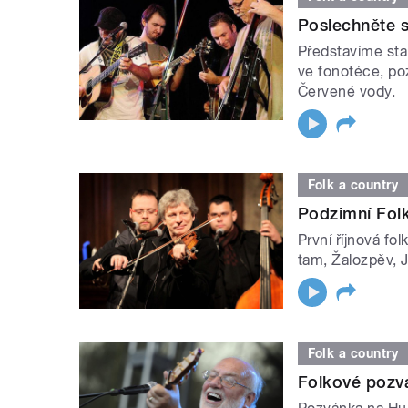
Poslechněte s
Představíme st
ve fonotéce, po
Červené vody.
Folk a country
Podzimní Fol
První říjnová fo
tam, Žalozpěv, 
Folk a country
Folkové pozv