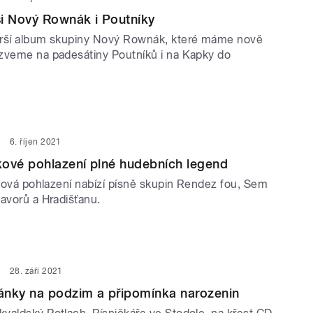
i Nový Rownák i Poutníky
arší album skupiny Nový Rownák, které máme nově
zveme na padesátiny Poutníků i na Kapky do
6. říjen 2021
kové pohlazení plné hudebních legend
lková pohlazení nabízí písně skupin Rendez fou, Sem
Javorů a Hradišťanu.
28. září 2021
ánky na podzim a připomínka narozenin