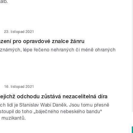
alb.
23. listopad 2021
zení pro opravdové znalce žánru
eznámých, lépe řečeno nehraných či méně ohraných
16. listopad 2021
jejichž odchodu zůstává nezacelitelná díra
ch lidí je Stanislav Wabi Daněk. Jsou tomu přesně
nastoupil do toho „báječného nebeského bandu“
 muzikantů.