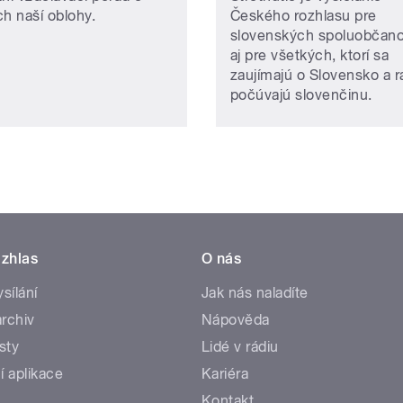
ch naší oblohy.
Českého rozhlasu pre
slovenských spoluobčanov
aj pre všetkých, ktorí sa
zaujímajú o Slovensko a r
počúvajú slovenčinu.
zhlas
O nás
ysílání
Jak nás naladíte
rchiv
Nápověda
sty
Lidé v rádiu
í aplikace
Kariéra
Kontakt