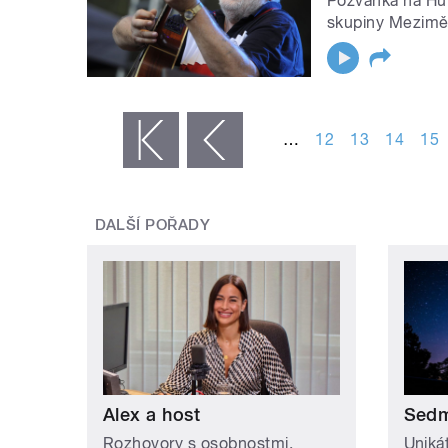
Pozvánka na Huk
skupiny Meziměs
STRÁNKY
…
12
13
14
15
« první
‹ předchozí
DALŠÍ POŘADY
Alex a host
Sedm
Rozhovory s osobnostmi.
Uniká