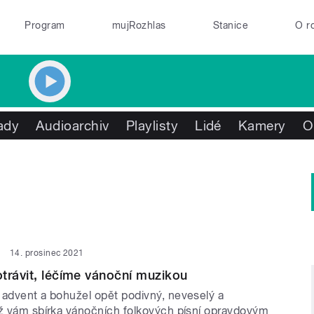
Program
mujRozhlas
Stanice
O r
ady
Audioarchiv
Playlisty
Lidé
Kamery
O
14. prosinec 2021
trávit, léčíme vánoční muzikou
 advent a bohužel opět podivný, neveselý a
iž vám sbírka vánočních folkových písní opravdovým