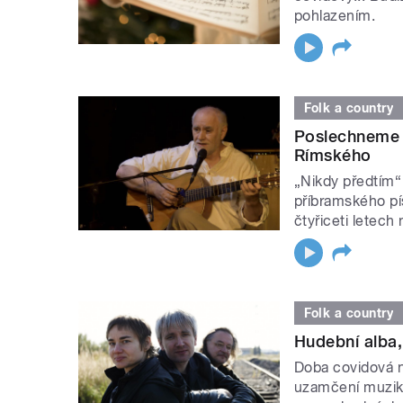
pohlazením.
Folk a country
Poslechneme 
Rímského
„Nikdy předtím“
příbramského pís
čtyřiceti letech
Folk a country
Hudební alba,
Doba covidová n
uzamčení muzika