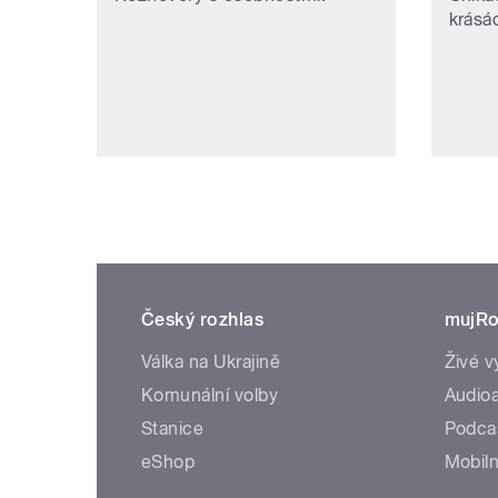
krásá
Český rozhlas
mujRo
Válka na Ukrajině
Živé v
Komunální volby
Audioa
Stanice
Podca
eShop
Mobiln