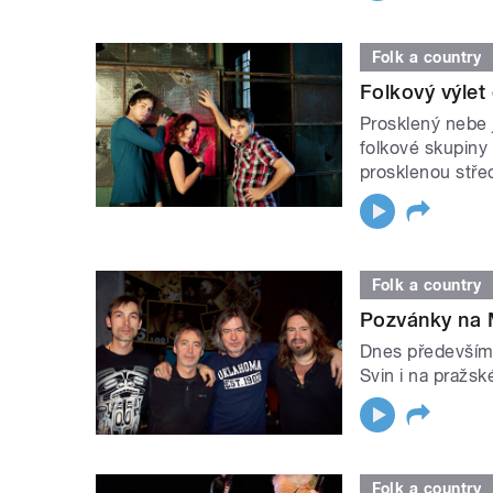
Folk a country
Folkový výlet
Prosklený nebe 
folkové skupiny
prosklenou stře
Folk a country
Pozvánky na M
Dnes především 
Svin i na pražsk
Folk a country