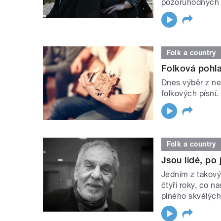
pozoruhodných 
Folk a country
Folková pohla
Dnes výběr z n
folkových písní.
Folk a country
Jsou lidé, po 
Jedním z takový
čtyři roky, co 
plného skvělých