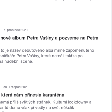
7. prosinec 2021
nové album Petra Vašiny a pozveme na Petra
 to je název debutového alba mírně zapomenutého
ničkáře Petra Vašiny, které natočil takřka po
 na hudební scéně.
30. listopad 2021
 která nám přinesla karanténa
emá příliš světlých stránek. Kulturní lockdowny a
ntů doma však přivedly na svět několik