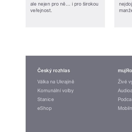
ale nejen pro ně… i pro širokou
nejdo
veřejnost.
manže
Český rozhlas
mujRo
Válka na Ukrajině
Živé v
Komunální volby
Audioa
Stanice
Podca
eShop
Mobiln