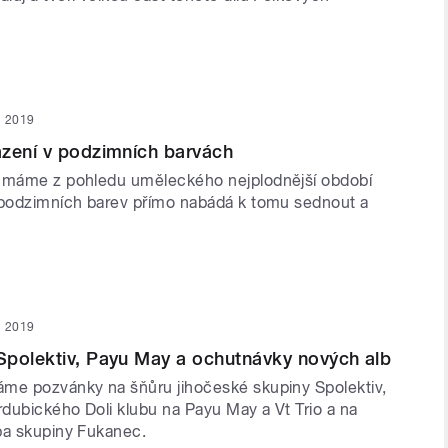
en 2019
azení v podzimních barvách
u máme z pohledu uměleckého nejplodnější období
 podzimních barev přímo nabádá k tomu sednout a
en 2019
Spolektiv, Payu May a ochutnávky nových alb
me pozvánky na šňůru jihočeské skupiny Spolektiv,
dubického Doli klubu na Payu May a Vt Trio a na
ba skupiny Fukanec.