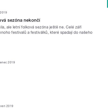
í 2019
alová sezóna nekončí
la, ale letní folková sezóna ještě ne. Celé září
oho festivalů a festiválků, které spadají do našeho
venec 2019
rven 2019