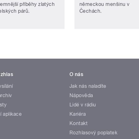
jemnější příběhy zlatých
německou menšinu v
lských párů.
Čechách.
zhlas
O nás
ysílání
Jak nás naladíte
rchiv
Nápověda
sty
Lidé v rádiu
í aplikace
Kariéra
Kontakt
Rozhlasový poplatek