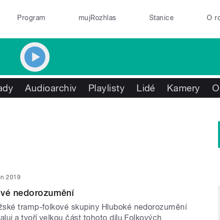
Program
mujRozhlas
Stanice
O r
ady
Audioarchiv
Playlisty
Lidé
Kamery
O
jen 2019
ové nedorozumění
žské tramp-folkové skupiny Hluboké nedorozumění
uj a tvoří velkou část tohoto dílu Folkových