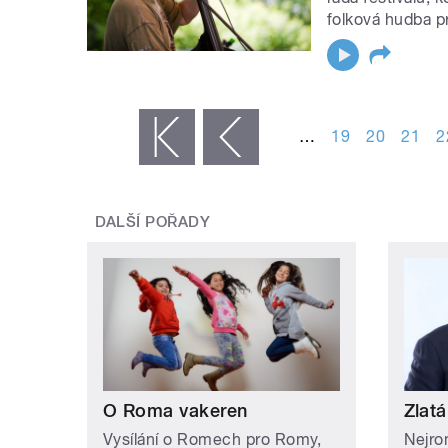
folková hudba pr
STRÁNKY
…
19
20
21
2
« první
‹ předchozí
DALŠÍ POŘADY
O Roma vakeren
Zlatá
Vysílání o Romech pro Romy,
Nejro