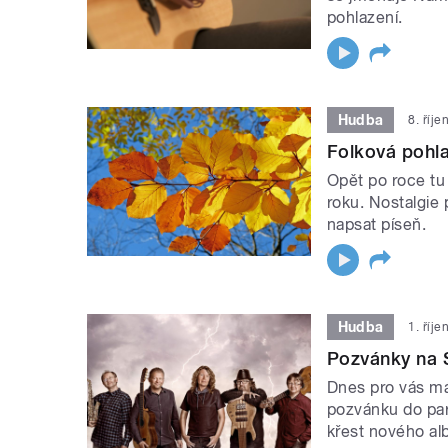
pohlazení.
Hudba
8. říj
Folková pohl
Opět po roce t
roku. Nostalgie
napsat píseň.
Hudba
1. říj
Pozvánky na 
Dnes pro vás má
pozvánku do par
křest nového al