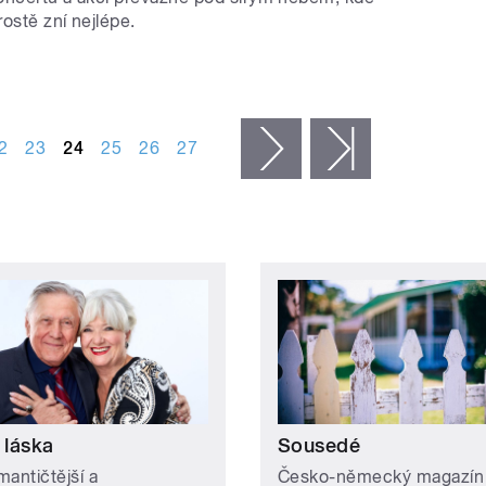
ostě zní nejlépe.
2
23
24
25
26
27
následující ›
poslední »
 láska
Sousedé
mantičtější a
Česko-německý magazín