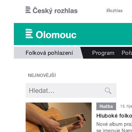
Přejít k hlavnímu obsahu
iRozhlas
Folková pohlazení
Program
Poř
NEJNOVĚJŠÍ
Hudba
15. ří
Hluboké folk
Nové album pra
se jmenuje Namal