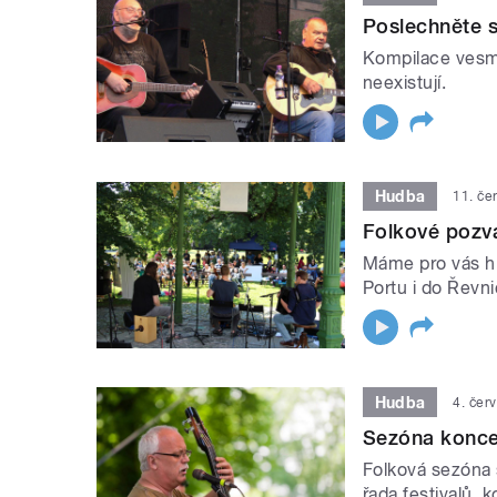
Poslechněte s
Kompilace vesmě
neexistují.
Hudba
11. če
Folkové pozvá
Máme pro vás hr
Portu i do Řevni
Hudba
4. čer
Sezóna konce
Folková sezóna s
řada festivalů,