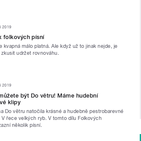
ří 2019
x folkových písní
e kvapná málo platná. Ale když už to jinak nejde, je
 zkusit udržet rovnováhu.
ří 2019
 můžete být Do větru! Máme hudební
vé klipy
na Do větru natočila krásné a hudebně pestrobarevné
V řece velkých ryb. V tomto dílu Folkových
azní několik písní.