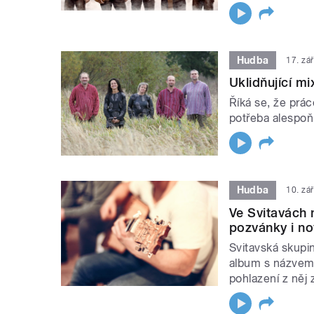
Hudba
17. zá
Uklidňující mi
Říká se, že prác
potřeba alespoň
Hudba
10. zá
Ve Svitavách
pozvánky i no
Svitavská skupi
album s názvem 
pohlazení z něj z