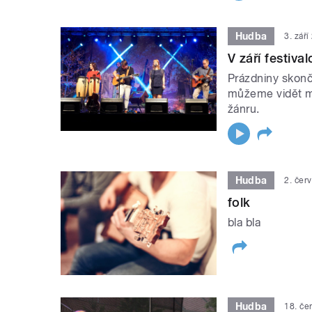
Hudba
3. zář
V září festiv
Prázdniny skonči
můžeme vidět mn
žánru.
Hudba
2. čer
folk
bla bla
Hudba
18. če