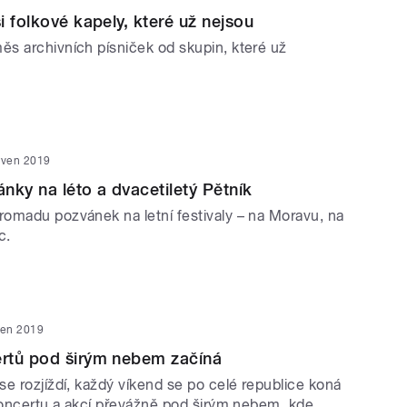
i folkové kapely, které už nejsou
s archivních písniček od skupin, které už
rven 2019
nky na léto a dvacetiletý Pětník
omadu pozvánek na letní festivaly – na Moravu, na
c.
ven 2019
rtů pod širým nebem začíná
e rozjíždí, každý víkend se po celé republice koná
 koncertu a akcí převážně pod širým nebem, kde