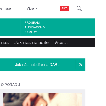
ozhlase
Více
ŽIVĚ
PROGRAM
AUDIOARCHIV
KAMERY
 nás
Jak nás naladíte
Více
…
Jak nás naladíte na DABu
O POŘADU