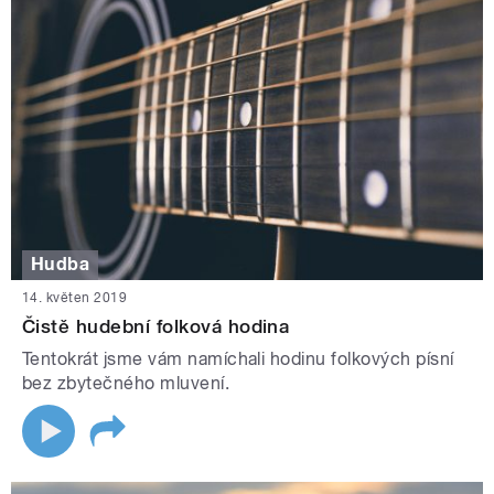
Hudba
14. květen 2019
Čistě hudební folková hodina
Tentokrát jsme vám namíchali hodinu folkových písní
bez zbytečného mluvení.