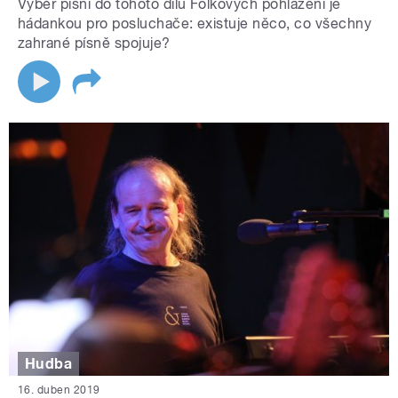
Výběr písní do tohoto dílu Folkových pohlazení je
hádankou pro posluchače: existuje něco, co všechny
zahrané písně spojuje?
Hudba
16. duben 2019