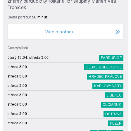
známý pardubický folkař a lídr skupiny Marien Víťa
Troníček.
Délka pořadu:
56 minut
Více o pořadu
Čas vysílání
úterý 18:04, středa 3:00
PARDUBICE
středa 3:00
ČESKÉ BUDĚJOVICE
středa 3:00
HRADEC KRÁLOVÉ
středa 3:00
KARLOVY VARY
středa 3:00
LIBEREC
středa 3:00
OLOMOUC
středa 3:00
OSTRAVA
středa 3:00
PLZEŇ