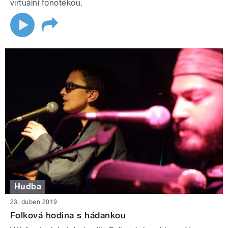
virtuální fonotékou.
Hudba
23. duben 2019
Folková hodina s hádankou