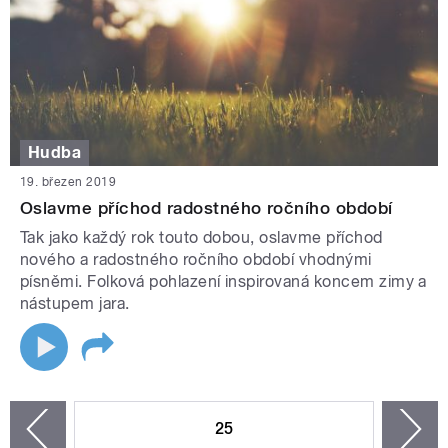
Hudba
19. březen 2019
Oslavme příchod radostného ročního období
Tak jako každý rok touto dobou, oslavme příchod
nového a radostného ročního období vhodnými
písněmi. Folková pohlazení inspirovaná koncem zimy a
nástupem jara.
STRÁNKY
25
n
zí