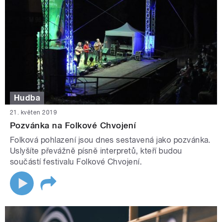
Hudba
21. květen 2019
Pozvánka na Folkové Chvojení
Folková pohlazení jsou dnes sestavená jako pozvánka.
Uslyšíte převážně písně interpretů, kteří budou
součástí festivalu Folkové Chvojení.