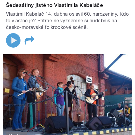
Šedesátiny jistého Vlastimila Kabeláče
Vlastimil Kabeláč 14. dubna oslavil 60. narozeniny. Kdo
to vlastně je? Patrně nejvýznamnější hudebník na
česko-moravské folkrockové scéně.