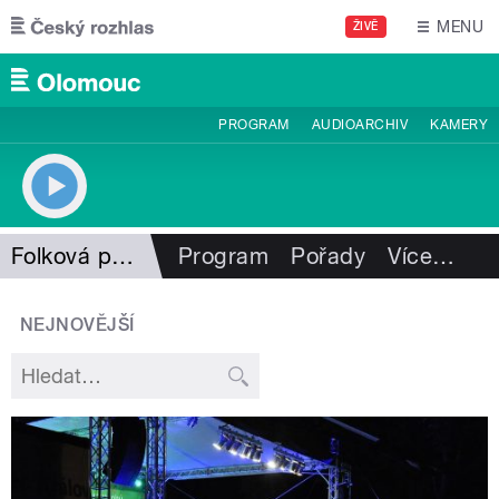
Přejít k hlavnímu obsahu
MENU
ŽIVĚ
PROGRAM
AUDIOARCHIV
KAMERY
Folková pohlazení
Program
Pořady
Více
…
NEJNOVĚJŠÍ