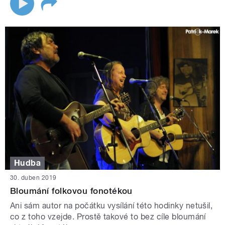
Hudba
30. duben 2019
Bloumání folkovou fonotékou
Ani sám autor na počátku vysílání této hodinky netušil,
co z toho vzejde. Prostě takové to bez cíle bloumání