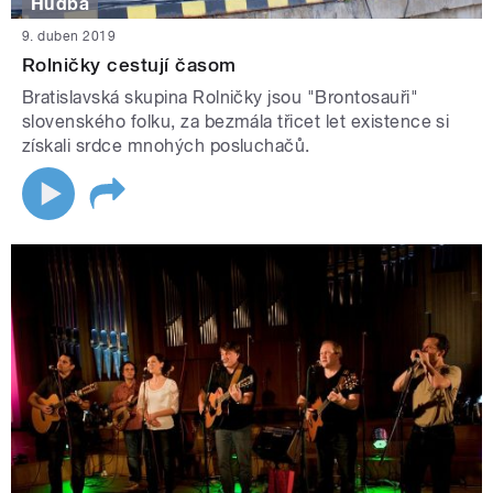
Hudba
9. duben 2019
Rolničky cestují časom
Bratislavská skupina Rolničky jsou "Brontosauři"
slovenského folku, za bezmála třicet let existence si
získali srdce mnohých posluchačů.