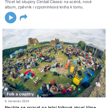
Třicet let skupiny Cimbál Classic na scéně, nové
album, zpěvník i vzpomínková kniha k tomu.
Folk a country
9. červenec 2024
Nechte se pozvat na letní folkové akce! Víme,