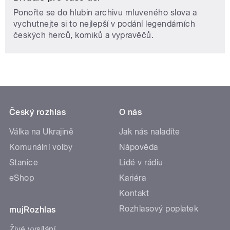
Ponořte se do hlubin archivu mluveného slova a
vychutnejte si to nejlepší v podání legendárních
českých herců, komiků a vypravěčů.
Český rozhlas
O nás
Válka na Ukrajině
Jak nás naladíte
Komunální volby
Nápověda
Stanice
Lidé v rádiu
eShop
Kariéra
Kontakt
Rozhlasový poplatek
mujRozhlas
Živé vysílání