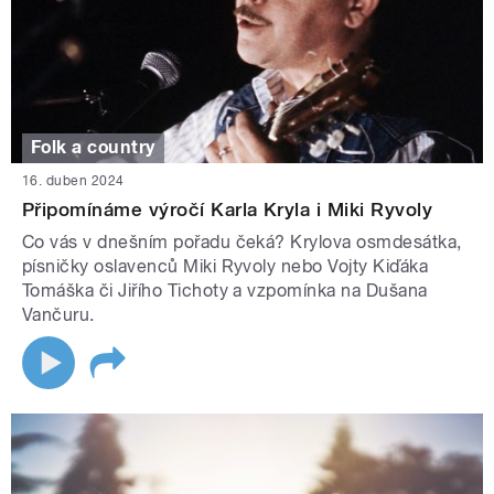
Folk a country
16. duben 2024
Připomínáme výročí Karla Kryla i Miki Ryvoly
Co vás v dnešním pořadu čeká? Krylova osmdesátka,
písničky oslavenců Miki Ryvoly nebo Vojty Kiďáka
Tomáška či Jiřího Tichoty a vzpomínka na Dušana
Vančuru.