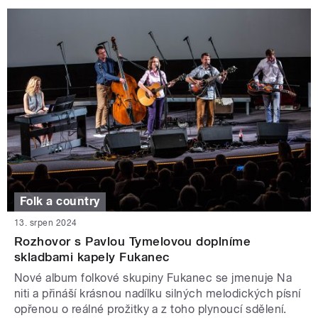
Folk a country
13. srpen 2024
Rozhovor s Pavlou Tymelovou doplníme
skladbami kapely Fukanec
Nové album folkové skupiny Fukanec se jmenuje Na
niti a přináší krásnou nadílku silných melodických písní
opřenou o reálné prožitky a z toho plynoucí sdělení.