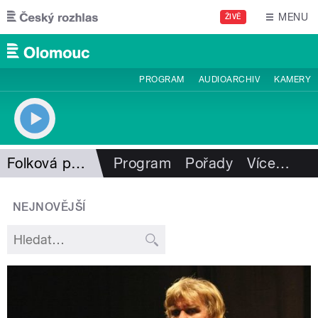
Přejít k hlavnímu obsahu
MENU
ŽIVĚ
PROGRAM
AUDIOARCHIV
KAMERY
Folková pohlazení
Program
Pořady
Více
…
NEJNOVĚJŠÍ