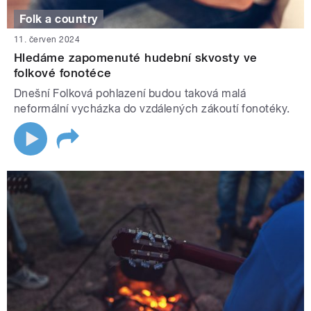
Folk a country
11. červen 2024
Hledáme zapomenuté hudební skvosty ve
folkové fonotéce
Dnešní Folková pohlazení budou taková malá
neformální vycházka do vzdálených zákoutí fonotéky.