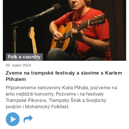
Folk a country
20. srpen 2024
Zveme na trampské festivaly a slavíme s Karlem
Plíhalem
Připomeneme narozeniny Karla Plíhala, pozveme na
jeho nejbližší koncerty. Pozveme i na festivaly
Trampské Pikovice, Trampský Širák a Svojšický
podzim i Mohelnický Folkfest.