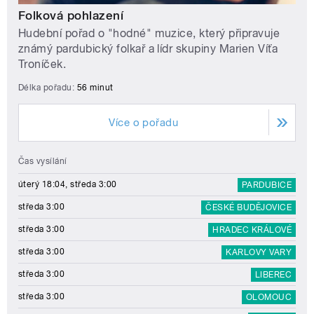
Folková pohlazení
Hudební pořad o "hodné" muzice, který připravuje
známý pardubický folkař a lídr skupiny Marien Víťa
Troníček.
Délka pořadu:
56 minut
Více o pořadu
Čas vysílání
úterý 18:04, středa 3:00
PARDUBICE
středa 3:00
ČESKÉ BUDĚJOVICE
středa 3:00
HRADEC KRÁLOVÉ
středa 3:00
KARLOVY VARY
středa 3:00
LIBEREC
středa 3:00
OLOMOUC