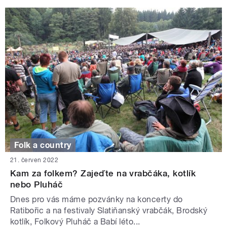
Folk a country
21. červen 2022
Kam za folkem? Zajeďte na vrabčáka, kotlík
nebo Pluháč
Dnes pro vás máme pozvánky na koncerty do
Ratibořic a na festivaly Slatiňanský vrabčák, Brodský
kotlík, Folkový Pluháč a Babí léto...