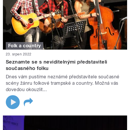
Folk a country
23. srpen 2022
Seznamte se s neviditelnými představiteli
současného folku
Dnes vám pustíme neznámé představitele současné
scény žánru folkové trampské a country. Možná vás
dovedou okouzlit...