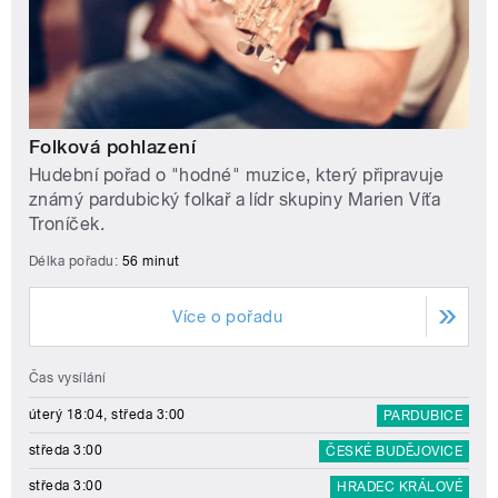
Folková pohlazení
Hudební pořad o "hodné" muzice, který připravuje
známý pardubický folkař a lídr skupiny Marien Víťa
Troníček.
Délka pořadu:
56 minut
Více o pořadu
Čas vysílání
úterý 18:04, středa 3:00
PARDUBICE
středa 3:00
ČESKÉ BUDĚJOVICE
středa 3:00
HRADEC KRÁLOVÉ