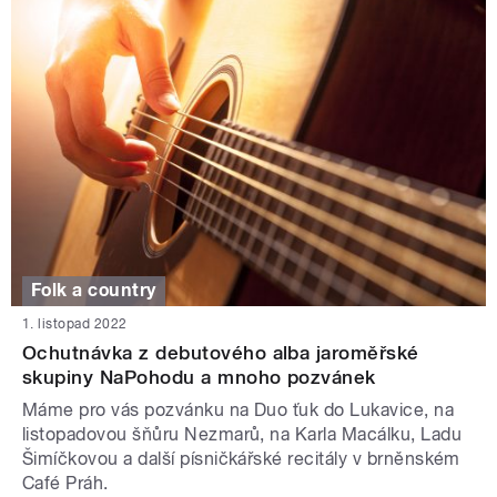
Folk a country
1. listopad 2022
Ochutnávka z debutového alba jaroměřské
skupiny NaPohodu a mnoho pozvánek
Máme pro vás pozvánku na Duo ťuk do Lukavice, na
listopadovou šňůru Nezmarů, na Karla Macálku, Ladu
Šimíčkovou a další písničkářské recitály v brněnském
Café Práh.