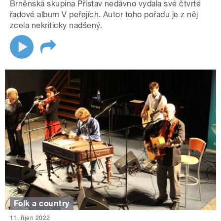
Brněnská skupina Přístav nedávno vydala své čtvrté
řadové album V peřejích. Autor toho pořadu je z něj
zcela nekriticky nadšený.
Folk a country
11. říjen 2022