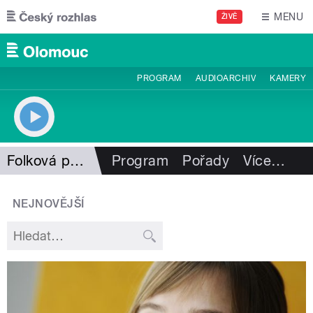
Přejít k hlavnímu obsahu
MENU
ŽIVĚ
PROGRAM
AUDIOARCHIV
KAMERY
Folková pohlazení
Program
Pořady
Více
…
NEJNOVĚJŠÍ