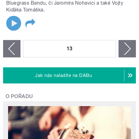
Bluegrass Bandu, či Jaromíra Nohavici a také Vojty
Kiďáka Tomáška.
STRÁNKY
13
n
zí
Jak nás naladíte na DABu
O POŘADU