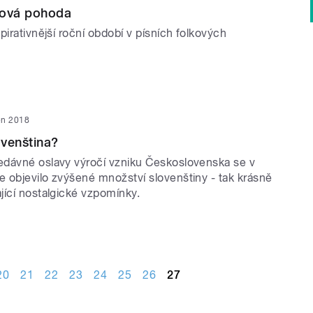
ková pohoda
pirativnější roční období v písních folkových
jen 2018
venština?
dávné oslavy výročí vzniku Československa se v
 objevilo zvýšené množství slovenštiny - tak krásně
jící nostalgické vzpomínky.
20
21
22
23
24
25
26
27