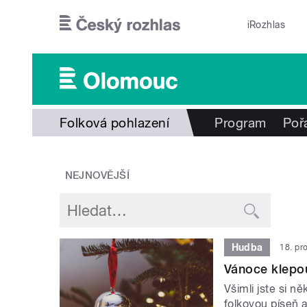
Přejít k hlavnímu obsahu
iRozhlas
Folková pohlazení
Program
Poř
NEJNOVĚJŠÍ
Hudba
18. pr
Vánoce klepo
Všimli jste si n
folkovou píseň 