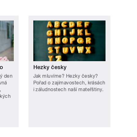
lo
Hezky česky
dý den
Jak mluvíme? Hezky česky?
vná
Pořad o zajímavostech, krásách
,
i záludnostech naší mateřštiny.
ských