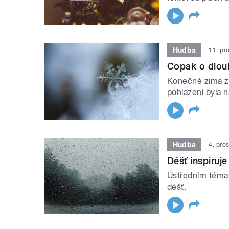
Hudba
11. pr
Copak o dlouh
Konečně zima zač
pohlazení byla n
Hudba
4. pro
Déšť inspiruje
Ústředním témat
déšť.