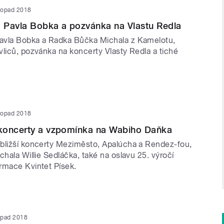
stopad 2018
 Pavla Bobka a pozvánka na Vlastu Redla
avla Bobka a Radka Bůčka Michala z Kamelotu,
vliců, pozvánka na koncerty Vlasty Redla a tiché
stopad 2018
koncerty a vzpomínka na Wabiho Daňka
bližší koncerty Meziměsto, Apalúcha a Rendez-fou,
chala Willie Sedláčka, také na oslavu 25. výročí
rmace Kvintet Písek.
topad 2018