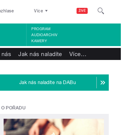
ozhlase
Více
ŽIVĚ
PROGRAM
AUDIOARCHIV
KAMERY
 nás
Jak nás naladíte
Více
…
Jak nás naladíte na DABu
O POŘADU