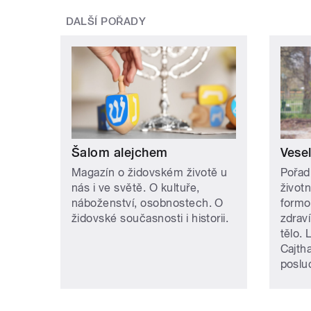
DALŠÍ POŘADY
Šalom alejchem
Vese
Magazín o židovském životě u
Pořad
nás i ve světě. O kultuře,
život
náboženství, osobnostech. O
formo
židovské současnosti i historii.
zdraví
tělo. 
Cajth
poslu