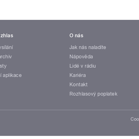
zhlas
O nás
ysílání
Jak nás naladíte
rchiv
Nápověda
sty
Lidé v rádiu
í aplikace
Kariéra
Kontakt
Rozhlasový poplatek
Coo