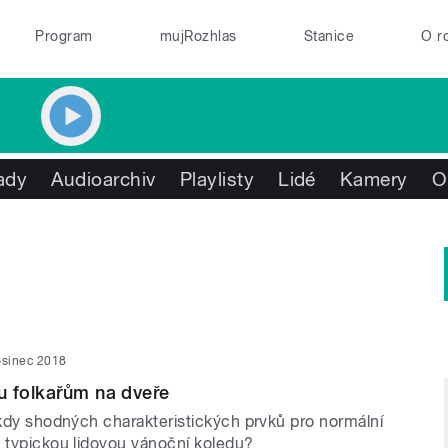
Program
mujRozhlas
Stanice
O r
ady
Audioarchiv
Playlisty
Lidé
Kamery
O
osinec 2018
u folkařům na dveře
ěkdy shodných charakteristických prvků pro normální
a typickou lidovou vánoční koledu?