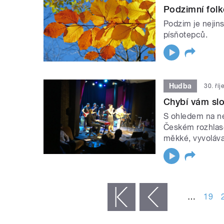
Podzimní fol
Podzim je nejins
písňotepců.
Hudba
30. ří
Chybí vám slo
S ohledem na ne
Českém rozhlase
měkké, vyvoláva
STRÁNKY
…
19
« první
‹ předchozí