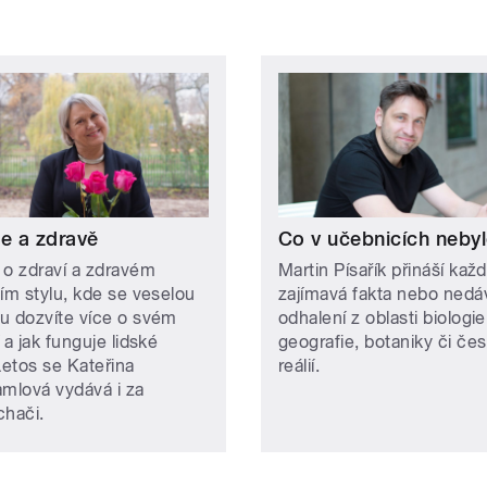
le a zdravě
Co v učebnicích neby
 o zdraví a zdravém
Martin Písařík přináší kaž
ním stylu, kde se veselou
zajímavá fakta nebo nedá
u dozvíte více o svém
odhalení z oblasti biologie
 a jak funguje lidské
geografie, botaniky či če
Letos se Kateřina
reálií.
amlová vydává i za
chači.