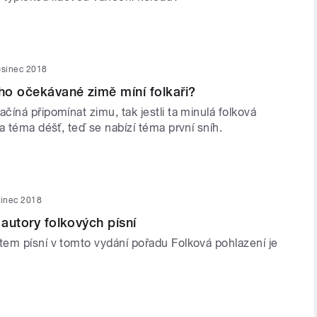
osinec 2018
o očekávané zimě míní folkaři?
íná připomínat zimu, tak jestli ta minulá folková
a téma déšť, teď se nabízí téma první sníh.
sinec 2018
 autory folkových písní
em písní v tomto vydání pořadu Folková pohlazení je