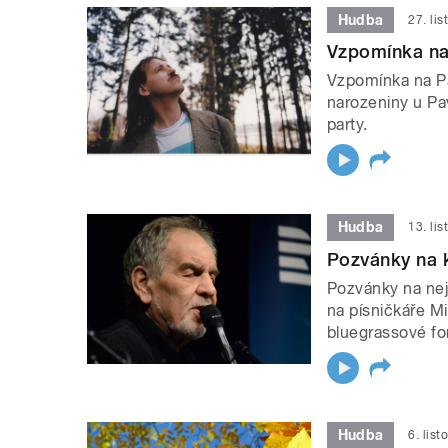
Hudba
27. li
Vzpomínka na
Vzpomínka na P
narozeniny u Pa
party.
Hudba
13. li
Pozvánky na 
Pozvánky na nej
na písničkáře Mi
bluegrassové fo
Hudba
6. lis